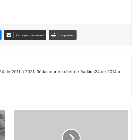
Partager par email
Imprimer
a24 de 2011 à 2021. Rédacteur en chef de Burkina24 de 2014 à
É
l
e
c
t