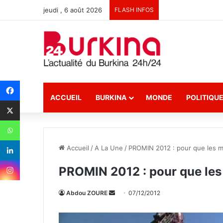
jeudi , 6 août 2026
FLASH INFOS
ACCUEIL
BURKINA
MONDE
POLITIQU
Accueil
/
A La Une
/
PROMIN 2012 : pour que les mi
PROMIN 2012 : pour que les 
Abdou ZOURE
E
07/12/2012
n
v