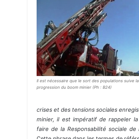
o
y
e
r
u
n
c
o
u
r
r
Il est nécessaire que le sort des populations suive la
i
progression du boom minier (Ph : B24)
e
l
crises et des tensions sociales enregi
minier, il est impératif de rappeler l
faire de la Responsabilité sociale de
Cette phrase dans les termes de référ