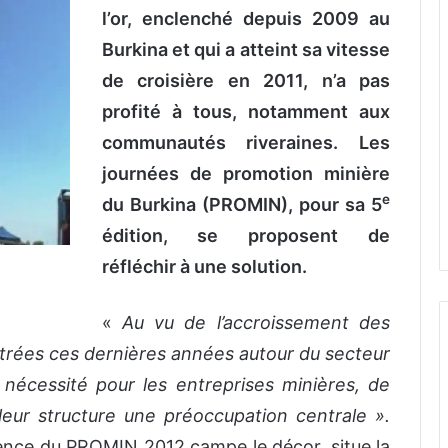
l’or, enclenché depuis 2009 au
Burkina et qui a atteint sa vitesse
de croisière en 2011, n’a pas
profité à tous, notamment aux
communautés riveraines. Les
journées de promotion minière
e
du Burkina (PROMIN), pour sa 5
édition, se proposent de
réfléchir à une solution.
«
Au vu de l’accroissement des
strées ces dernières années autour du secteur
a nécessité pour les entreprises minières, de
 leur structure une préoccupation centrale ».
ence du PROMIN 2012 campe le décor, situe la