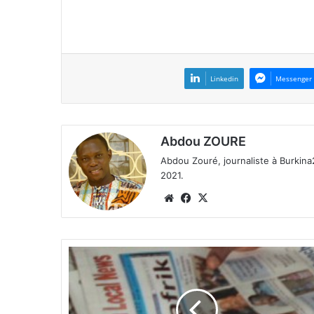
Linkedin
Messenger
Abdou ZOURE
Abdou Zouré, journaliste à Burkin
2021.
We
Fa
X
bsi
ce
te
bo
ok
«
F
a
c
e