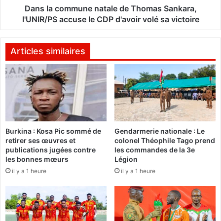
o
m
Dans la commune natale de Thomas Sankara,
A
u
l'UNIR/PS accuse le CDP d'avoir volé sa victoire
l
n
a
e
k
n
Articles similaires
i
a
j
t
a
a
d
l
e
e
v
d
i
e
Burkina : Kosa Pic sommé de
Gendarmerie nationale : Le
e
T
retirer ses œuvres et
colonel Théophile Tago prend
n
h
publications jugées contre
les commandes de la 3e
t
o
les bonnes mœurs
Légion
l
m
il y a 1 heure
il y a 1 heure
a
a
f
s
e
S
m
a
m
n