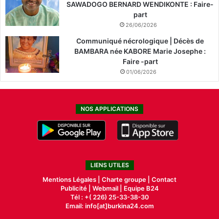
SAWADOGO BERNARD WENDIKONTE : Faire-
part
26/06/2026
Communiqué nécrologique | Décès de
BAMBARA née KABORE Marie Josephe :
Faire -part
01/06/2026
NOS APPLICATIONS
LIENS UTILES
Mentions Légales |
Charte groupe |
Contact
Publicité
|
Webmail |
Equipe B24
Tél : +( 226) 25-33-38-30
Email: info[at]burkina24.com