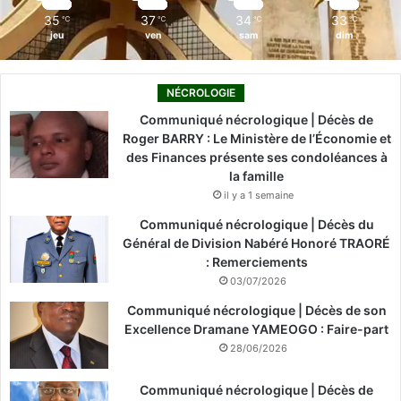
m
35
37
34
33
℃
℃
℃
℃
jeu
ven
sam
dim
NÉCROLOGIE
Communiqué nécrologique | Décès de
Roger BARRY : Le Ministère de l’Économie et
des Finances présente ses condoléances à
la famille
il y a 1 semaine
Communiqué nécrologique | Décès du
Général de Division Nabéré Honoré TRAORÉ
: Remerciements
03/07/2026
Communiqué nécrologique | Décès de son
Excellence Dramane YAMEOGO : Faire-part
28/06/2026
Communiqué nécrologique | Décès de