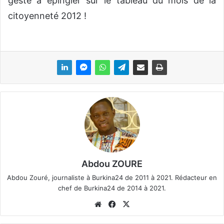
geste à épingler sur le tableau du mois de la
citoyenneté 2012 !
Abdou ZOURE
Abdou Zouré, journaliste à Burkina24 de 2011 à 2021. Rédacteur en
chef de Burkina24 de 2014 à 2021.
We
Fa
X
bsi
ce