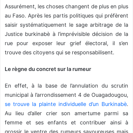
o
Assurément, les choses changent de plus en plus
y
au Faso. Après les partis politiques qui préfèrent
e
saisir systématiquement le sage arbitrage de la
r
u
Justice burkinabè à l’imprévisible décision de la
n
rue pour exposer leur grief électoral, il s’en
c
trouve des citoyens qui se responsabilisent.
o
u
Le règne du concret sur la rumeur
r
r
i
En effet, à la base de l’annulation du scrutin
e
municipal à l’arrondissement 4 de Ouagadougou,
l
se trouve la plainte individuelle d’un Burkinabè
.
Au lieu d’aller crier son amertume parmi sa
femme et ses enfants et contribuer ainsi à
grossir le ventre des rumeurs savoureuses mais