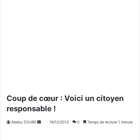
Coup de cœur : Voici un citoyen
responsable !
Abdou ZOURE
E
16/12/2012
0
Temps de lecture 1 minute
n
v