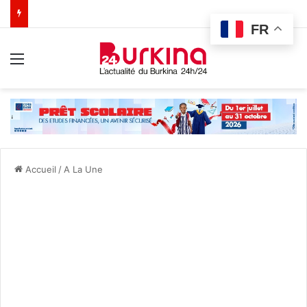
FR
Menu
Accueil
/
A La Une