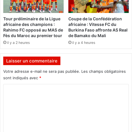
e
k
n
a
o
r
Tour préliminaire de la Ligue
Coupe de la Confédération
i
a
africaine des champions :
africaine : Vitesse FC du
r
,
Rahimo FC opposé au MAS de
Burkina Faso affronte AS Real
e
l
Fès du Maroc au premier tour
de Bamako du Mali
l
'
il y a 2 heures
il y a 4 heures
a
U
p
N
l
I
Laisser un commentaire
u
R
s
/
Votre adresse e-mail ne sera pas publiée.
Les champs obligatoires
r
P
sont indiqués avec
*
i
S
c
C
a
h
c
o
e
c
m
a
u
u
s
m
m
e
e
o
l
n