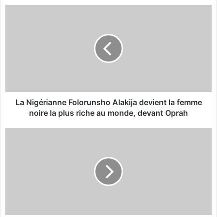
te
bo
L
ok
a
N
i
g
é
r
i
a
n
La Nigérianne Folorunsho Alakija devient la femme
n
noire la plus riche au monde, devant Oprah
e
F
D
o
a
l
n
o
s
r
l
u
a
n
c
s
o
h
m