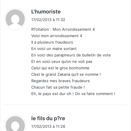
d
L'humoriste
i
17/02/2013 à 11:32
t
R?citation : Mon Arrondissement 4
Voici mon arrondissement 4
:
Il a plusieurs fraudeurs
En voici un maire sortant
En voici des parapheurs de bulletin de vote
Et en voici ceux qu’on ne voit pas
Celui qui est le gros bonhomme
C’est le grand Zakaria qu’il se nomme !
Regardez mes braves fraudeurs
Chacun fait sa petite fraude !
Eh, le pays est dur oh ! On va faire comment !
d
le fils du p?re
i
17/02/2013 à 11:26
t