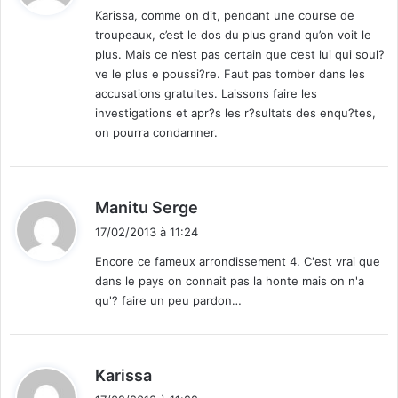
Karissa, comme on dit, pendant une course de
troupeaux, c’est le dos du plus grand qu’on voit le
:
plus. Mais ce n’est pas certain que c’est lui qui soul?
ve le plus e poussi?re. Faut pas tomber dans les
accusations gratuites. Laissons faire les
investigations et apr?s les r?sultats des enqu?tes,
on pourra condamner.
d
Manitu Serge
i
17/02/2013 à 11:24
t
Encore ce fameux arrondissement 4. C'est vrai que
dans le pays on connait pas la honte mais on n'a
:
qu'? faire un peu pardon…
d
Karissa
i