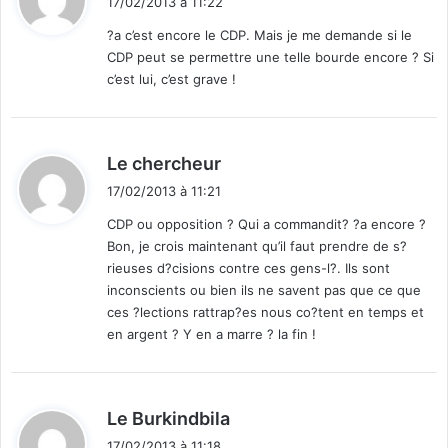
17/02/2013 à 11:22
t
?a c’est encore le CDP. Mais je me demande si le
CDP peut se permettre une telle bourde encore ? Si
:
c’est lui, c’est grave !
d
Le chercheur
i
17/02/2013 à 11:21
t
CDP ou opposition ? Qui a commandit? ?a encore ?
Bon, je crois maintenant qu’il faut prendre de s?
:
rieuses d?cisions contre ces gens-l?. Ils sont
inconscients ou bien ils ne savent pas que ce que
ces ?lections rattrap?es nous co?tent en temps et
en argent ? Y en a marre ? la fin !
d
Le Burkindbila
i
17/02/2013 à 11:18