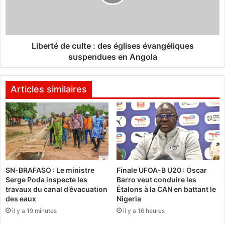
l
t
e
é
s
d
c
e
o
c
Liberté de culte : des églises évangéliques
m
u
suspendues en Angola
p
l
l
t
é
e
Articles similaires
m
:
e
d
n
e
t
s
a
é
i
g
r
l
SN-BRAFASO : Le ministre
Finale UFOA-B U20 : Oscar
e
i
Serge Poda inspecte les
Barro veut conduire les
s
s
travaux du canal d’évacuation
Étalons à la CAN en battant le
:
e
des eaux
Nigeria
l
s
il y a 19 minutes
il y a 16 heures
a
é
l
v