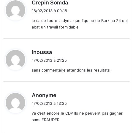
d
Crepin Somda
o
n
i
n
A
18/02/2013 à 09:18
t
c
n
je salue toute la dymaique ?quipe de Burkina 24 qui
e
g
abat un travail formidable
r
o
:
n
l
é
a
s
d
Inoussa
i
17/02/2013 à 21:25
t
sans commentaire attendons les resultats
:
d
Anonyme
i
17/02/2013 à 13:25
t
?a c’est encore le CDP Ils ne peuvent pas gagner
sans FRAUDER
: