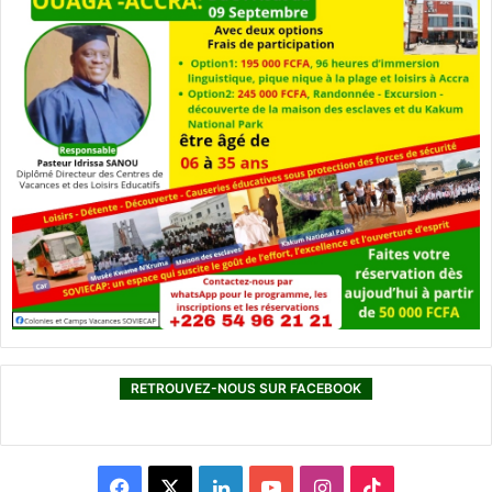
RETROUVEZ-NOUS SUR FACEBOOK
F
X
L
Y
I
T