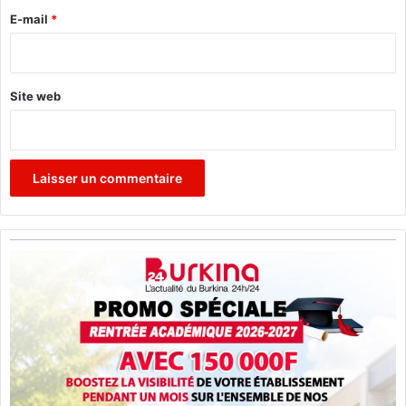
e
E-mail
*
*
Site web