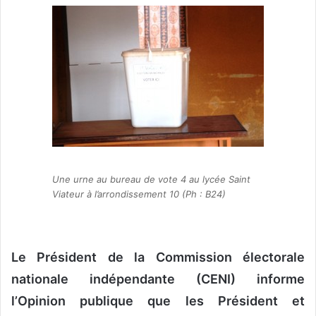
v
o
y
e
r
u
n
c
o
u
Une urne au bureau de vote 4 au lycée Saint
r
Viateur à l’arrondissement 10 (Ph : B24)
r
i
e
l
Le Président de la Commission électorale
nationale indépendante (CENI) informe
l’Opinion publique que les Président et