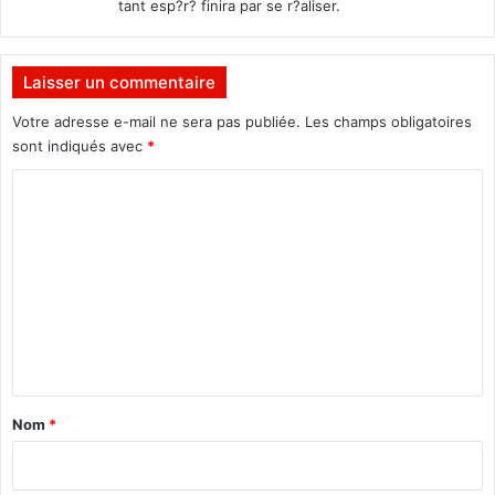
tant esp?r? finira par se r?aliser.
Laisser un commentaire
Votre adresse e-mail ne sera pas publiée.
Les champs obligatoires
sont indiqués avec
*
C
o
m
m
e
n
t
a
Nom
*
i
r