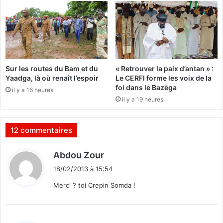
i
a
s
n
t
g
e
é
d
l
e
i
Sur les routes du Bam et du
« Retrouver la paix d’antan » :
s
q
Yaadga, là où renaît l’espoir
Le CERFI forme les voix de la
b
u
foi dans le Bazèga
il y a 16 heures
u
e
il y a 19 heures
r
s
e
s
a
u
12 commentaires
u
s
x
p
d
Abdou Zour
d
e
i
e
n
18/02/2013 à 15:54
v
t
d
Merci ? toi Crepin Somda !
o
u
t
e
:
e
s
c
e