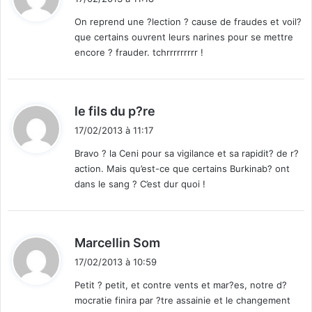
t
On reprend une ?lection ? cause de fraudes et voil?
que certains ouvrent leurs narines pour se mettre
:
encore ? frauder. tchrrrrrrrrr !
d
le fils du p?re
i
17/02/2013 à 11:17
t
Bravo ? la Ceni pour sa vigilance et sa rapidit? de r?
action. Mais qu’est-ce que certains Burkinab? ont
:
dans le sang ? C’est dur quoi !
d
Marcellin Som
i
17/02/2013 à 10:59
t
Petit ? petit, et contre vents et mar?es, notre d?
mocratie finira par ?tre assainie et le changement
: