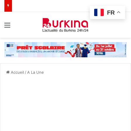
FR
Menu
Accueil
/
A La Une