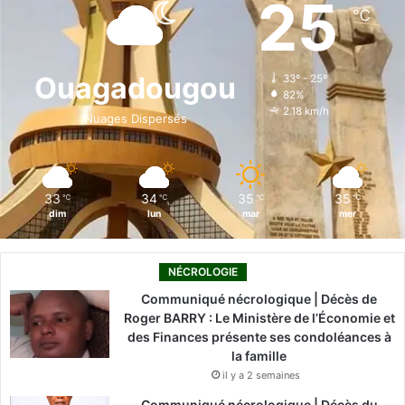
25
℃
b
e
u
a
o
o
d
b
g
k
Ouagadougou
33º - 25º
82%
o
i
e
r
2.18 km/h
Nuages Dispersés
k
n
a
m
33
34
35
35
℃
℃
℃
℃
dim
lun
mar
mer
NÉCROLOGIE
Communiqué nécrologique | Décès de
Roger BARRY : Le Ministère de l’Économie et
des Finances présente ses condoléances à
la famille
il y a 2 semaines
Communiqué nécrologique | Décès du