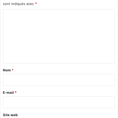
sont indiqués avec
*
C
o
m
m
e
n
t
a
Nom
*
i
r
e
E-mail
*
*
Site web