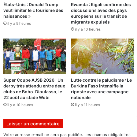
États-Unis : Donald Trump
Rwanda : Kigali confirme des
n
t
veut limiter le « tourisme des
discussions avec des pays
c
i
naissances »
européens sur le transit de
e
o
migrants expulsés
il y a 9 heures
c
n
il y a 10 heures
e
d
s
u
a
F
m
E
e
S
d
P
i
A
C
Super Coupe AJSB 2026 : Un
Lutte contre le paludisme : Le
O
derby très attendu entre deux
Burkina Faso intensifie la
clubs de Bobo-Dioulasso, le
riposte avec une campagne
22 août au stade Wobi
nationale
il y a 10 heures
il y a 11 heures
Laisser un commentaire
Votre adresse e-mail ne sera pas publiée.
Les champs obligatoires