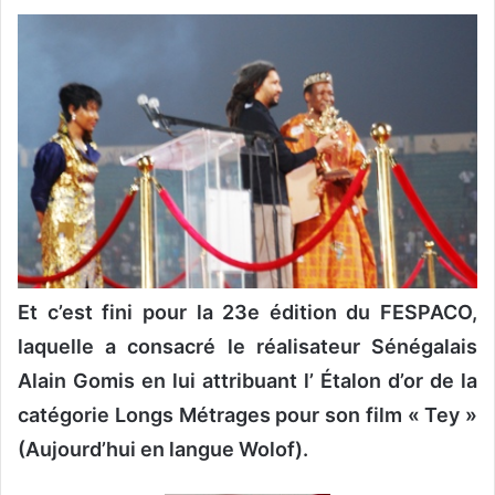
o
y
e
r
u
n
c
o
u
r
r
i
Et c’est fini pour la 23e édition du FESPACO,
e
laquelle a consacré le réalisateur Sénégalais
l
Alain Gomis en lui attribuant l’ Étalon d’or de la
catégorie Longs Métrages pour son film « Tey »
(Aujourd’hui en langue Wolof).