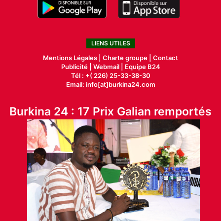
LIENS UTILES
Mentions Légales |
Charte groupe |
Contact
Publicité
|
Webmail |
Equipe B24
Tél : +( 226) 25-33-38-30
Email: info[at]burkina24.com
Burkina 24 : 17 Prix Galian remportés