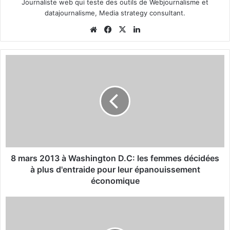
Journaliste web qui teste des outils de Webjournalisme et
datajournalisme, Media strategy consultant.
We
Fa
X
Lin
bsi
ce
ke
te
bo
din
8
ok
m
a
r
s
2
0
1
3
à
8 mars 2013 à Washington D.C: les femmes décidées
W
à plus d'entraide pour leur épanouissement
a
économique
s
h
J
i
I
n
C