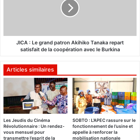
g
A
t
:
o
L
n
e
D
g
.
r
C
a
JICA : Le grand patron Akihiko Tanaka repart
:
n
satisfait de la coopération avec le Burkina
l
d
e
p
s
a
Articles similaires
f
t
e
r
m
o
m
n
e
A
s
k
d
i
é
Les Jeudis du Cinéma
SOBTO : L’APEC rassure sur le
h
Révolutionnaire : Un rendez-
fonctionnement de l’usine et
c
i
vous mensuel pour
appelle à renforcer la
i
k
transmettre l’esprit de la
mobilisation nationale
d