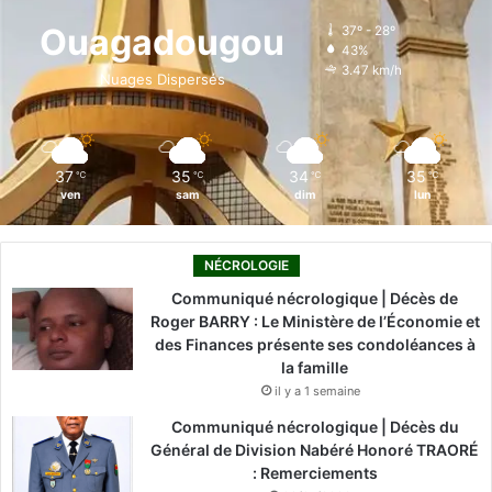
o
d
b
g
k
Ouagadougou
37º - 28º
43%
o
i
e
r
3.47 km/h
Nuages Dispersés
k
n
a
m
37
35
34
35
℃
℃
℃
℃
ven
sam
dim
lun
NÉCROLOGIE
Communiqué nécrologique | Décès de
Roger BARRY : Le Ministère de l’Économie et
des Finances présente ses condoléances à
la famille
il y a 1 semaine
Communiqué nécrologique | Décès du
Général de Division Nabéré Honoré TRAORÉ
: Remerciements