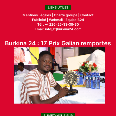
LIENS UTILES
Mentions Légales |
Charte groupe |
Contact
Publicité
|
Webmail |
Equipe B24
Tél : +( 226) 25-33-38-30
Email: info[at]burkina24.com
Burkina 24 : 17 Prix Galian remportés
SUIVEZ-NOUS SUR