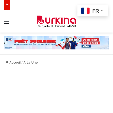
FR
Menu
Accueil
/
A La Une