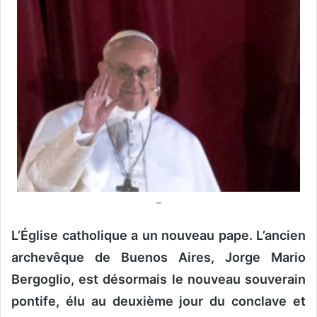
o
y
e
r
u
n
c
o
u
r
r
i
–
e
l
L’Église catholique a un nouveau pape. L’ancien
archevêque de Buenos Aires, Jorge Mario
Bergoglio, est désormais le nouveau souverain
pontife, élu au deuxième jour du conclave et