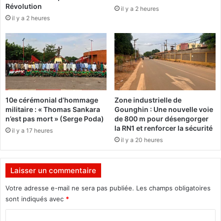
o
Révolution
il y a 2 heures
é
T
il y a 2 heures
e
a
s
n
à
a
p
k
l
a
u
r
s
e
d
p
10e cérémonial d’hommage
Zone industrielle de
'
a
militaire : « Thomas Sankara
Gounghin : Une nouvelle voie
e
r
n’est pas mort » (Serge Poda)
de 800 m pour désengorger
n
t
la RN1 et renforcer la sécurité
il y a 17 heures
t
s
il y a 20 heures
r
a
a
t
i
i
Laisser un commentaire
d
s
e
f
Votre adresse e-mail ne sera pas publiée.
Les champs obligatoires
p
a
sont indiqués avec
*
o
i
C
u
t