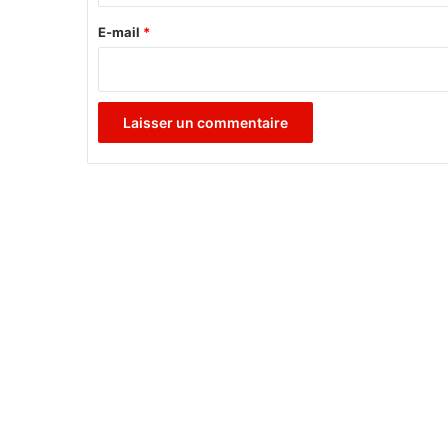
r
n
e
E-mail
*
s
"
*