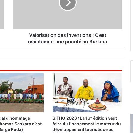
r
i
s
a
t
i
Valorisation des inventions : C’est
o
maintenant une priorité au Burkina
n
d
e
s
i
n
v
e
n
t
i
o
ial d’hommage
SITHO 2026 : La 16ᵉ édition veut
n
« Thomas Sankara n’est
faire du financement le moteur du
s
Serge Poda)
développement touristique au