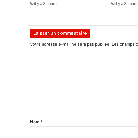
l
il y a 3 heures
il y a 3 heure
'
A
N
E
Laisser un commentaire
B
:
Votre adresse e-mail ne sera pas publiée.
Les champs o
"
N
C
o
o
u
s
m
a
m
p
p
e
r
n
é
t
c
i
a
Nom
*
e
i
r
o