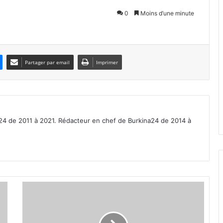
0
Moins d’une minute
Partager par email
Imprimer
a24 de 2011 à 2021. Rédacteur en chef de Burkina24 de 2014 à
V
a
l
o