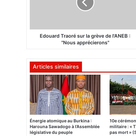
a
r
d
T
r
a
Edouard Traoré sur la grève de l'ANEB :
o
"Nous apprécierons"
r
é
s
Articles similaires
u
r
l
a
g
r
è
v
e
Énergie atomique au Burkina :
10e cérémon
d
Harouna Sawadogo à l’Assemblée
militaire : 
e
législative du peuple
pas mort » (