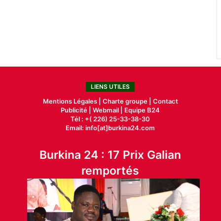
LIENS UTILES
Mentions Légales |
Charte groupe |
Contact
Publicité
|
Webmail |
Equipe B24
Tél : +( 226) 25-33-38-30
Email: info[at]burkina24.com
Burkina 24 : 17 Prix Galian
remportés