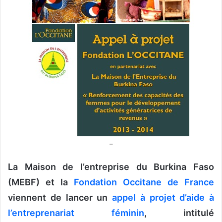
o
u
r
r
i
e
l
–
La Maison de l’entreprise du Burkina Faso
(MEBF) et la
Fondation Occitane de France
viennent de lancer un
appel à projet d’aide à
l’entreprenariat féminin
, intitulé