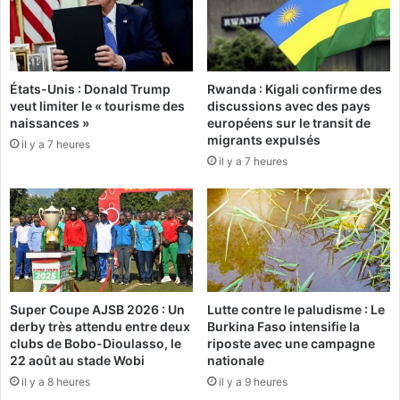
t
l
s
a
c
u
o
x
États-Unis : Donald Trump
Rwanda : Kigali confirme des
m
o
veut limiter le « tourisme des
discussions avec des pays
p
r
naissances »
européens sur le transit de
l
d
migrants expulsés
il y a 7 heures
e
r
il y a 7 heures
t
e
s
s
d
d
e
’
l
I
a
d
j
r
o
i
Super Coupe AJSB 2026 : Un
Lutte contre le paludisme : Le
u
s
derby très attendu entre deux
Burkina Faso intensifie la
r
s
clubs de Bobo-Dioulasso, le
riposte avec une campagne
n
D
22 août au stade Wobi
nationale
é
é
il y a 8 heures
il y a 9 heures
e
b