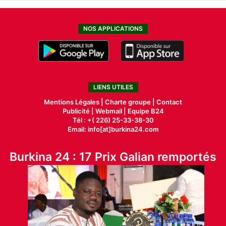
NOS APPLICATIONS
LIENS UTILES
Mentions Légales |
Charte groupe |
Contact
Publicité
|
Webmail |
Equipe B24
Tél : +( 226) 25-33-38-30
Email: info[at]burkina24.com
Burkina 24 : 17 Prix Galian remportés