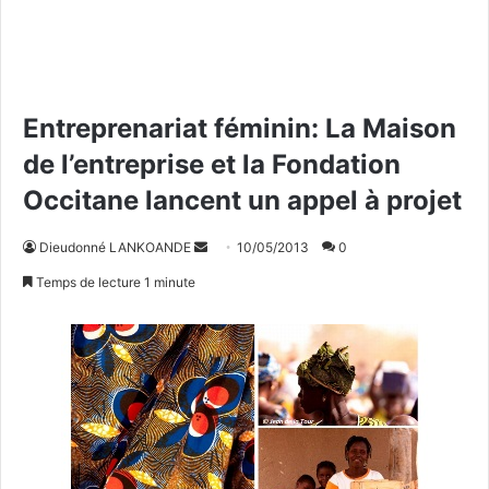
Entreprenariat féminin: La Maison
de l’entreprise et la Fondation
Occitane lancent un appel à projet
Dieudonné LANKOANDE
E
10/05/2013
0
n
Temps de lecture 1 minute
v
o
y
e
r
u
n
c