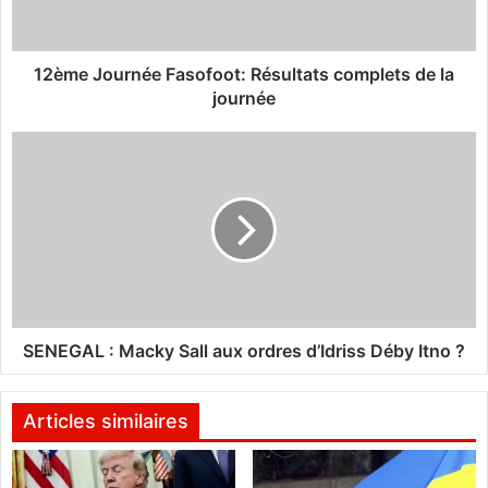
o
u
r
n
12ème Journée Fasofoot: Résultats complets de la
é
journée
e
F
S
a
E
s
N
o
E
f
G
o
A
o
L
t
:
:
M
R
a
SENEGAL : Macky Sall aux ordres d’Idriss Déby Itno ?
é
c
s
k
u
y
Articles similaires
l
S
t
a
a
l