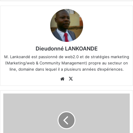
Dieudonné LANKOANDE
M. Lankoandé est passionné de web2.0 et de stratégies marketing
(Marketing/web & Community Management) propre au secteur on
line, domaine dans lequel il a plusieurs années d’expériences.
We
X
bsi
te
1
2
è
m
e
J