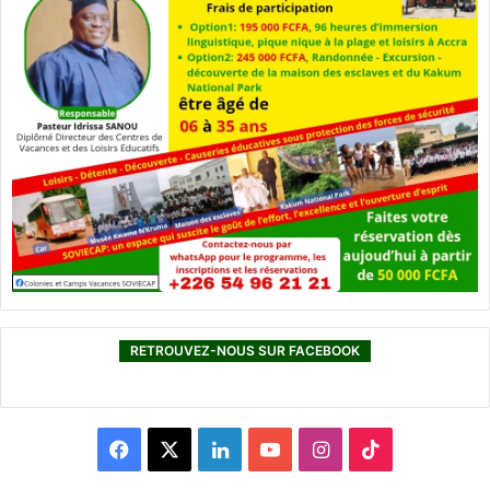
RETROUVEZ-NOUS SUR FACEBOOK
F
X
L
Y
I
T