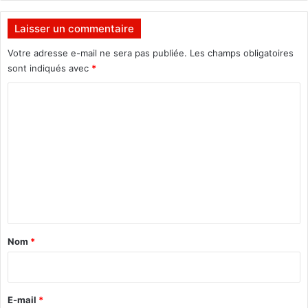
y
I
Laisser un commentaire
t
n
Votre adresse e-mail ne sera pas publiée.
Les champs obligatoires
o
sont indiqués avec
*
?
C
o
m
m
e
n
t
a
Nom
*
i
r
e
E-mail
*