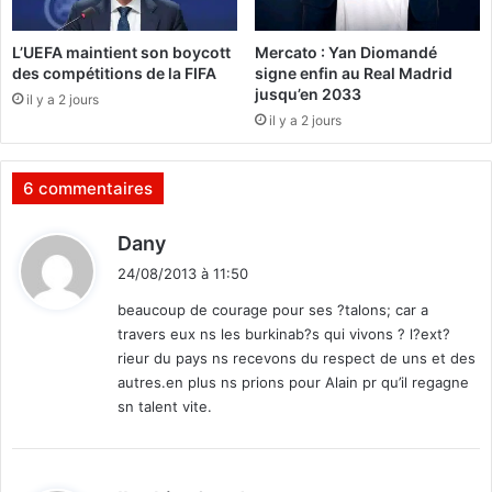
n
u
t
B
L’UEFA maintient son boycott
Mercato : Yan Diomandé
e
u
des compétitions de la FIFA
signe enfin au Real Madrid
r
r
jusqu’en 2033
il y a 2 jours
n
k
il y a 2 jours
a
i
t
n
i
a
6 commentaires
o
F
n
a
d
Dany
a
s
i
l
o
24/08/2013 à 11:50
e
t
beaucoup de courage pour ses ?talons; car a
d
travers eux ns les burkinab?s qui vivons ? l?ext?
e
:
h
rieur du pays ns recevons du respect de uns et des
a
autres.en plus ns prions pour Alain pr qu’il regagne
u
sn talent vite.
t
n
i