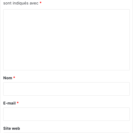
sont indiqués avec
*
C
o
m
m
e
n
t
a
Nom
*
i
r
e
E-mail
*
*
Site web