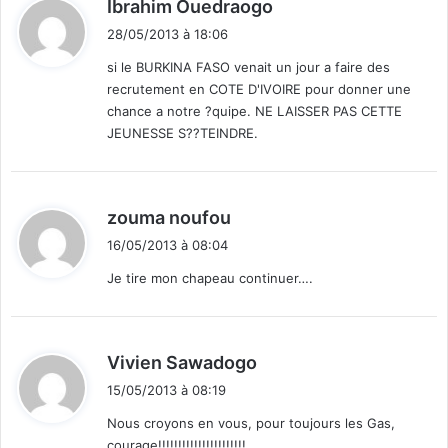
d
v
Ibrahim Ouedraogo
e
i
28/05/2013 à 18:06
a
t
u
si le BURKINA FASO venait un jour a faire des
s
recrutement en COTE D'IVOIRE pour donner une
:
u
chance a notre ?quipe. NE LAISSER PAS CETTE
r
JEUNESSE S??TEINDRE.
l
e
M
d
a
zouma noufou
l
i
16/05/2013 à 08:04
i
t
Je tire mon chapeau continuer….
:
d
Vivien Sawadogo
i
15/05/2013 à 08:19
t
Nous croyons en vous, pour toujours les Gas,
courage!!!!!!!!!!!!!!!!!!!!!!