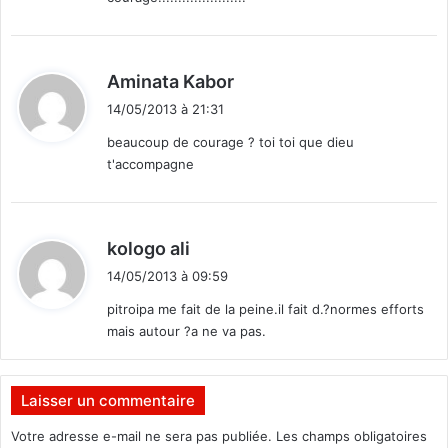
:
d
Aminata Kabor
i
14/05/2013 à 21:31
t
beaucoup de courage ? toi toi que dieu
t'accompagne
:
d
kologo ali
i
14/05/2013 à 09:59
t
pitroipa me fait de la peine.il fait d.?normes efforts
mais autour ?a ne va pas.
:
Laisser un commentaire
Votre adresse e-mail ne sera pas publiée.
Les champs obligatoires