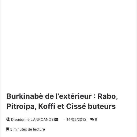
Burkinabè de l’extérieur : Rabo,
Pitroipa, Koffi et Cissé buteurs
Dieudonné LANKOANDE
E
14/05/2013
6
n
3 minutes de lecture
v