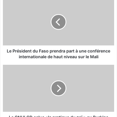
L
e
P
r
é
s
i
d
e
n
Le Président du Faso prendra part à une conférence
t
internationale de haut niveau sur le Mali
d
u
L
F
e
a
C
s
N
o
U
p
L
r
C
e
D
n
s
d
a