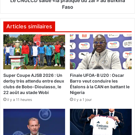
Le CNULCD salue «la pratique du zaï » au Burkina
r
l
Faso
a
u
p
e
a
«
Articles similaires
r
l
t
a
à
p
u
r
n
a
e
t
c
i
Super Coupe AJSB 2026 : Un
Finale UFOA-B U20 : Oscar
o
q
derby très attendu entre deux
Barro veut conduire les
n
u
clubs de Bobo-Dioulasso, le
Étalons à la CAN en battant le
f
e
22 août au stade Wobi
Nigeria
é
d
il y a 11 heures
il y a 1 jour
r
u
e
z
n
a
c
ï
e
»
i
a