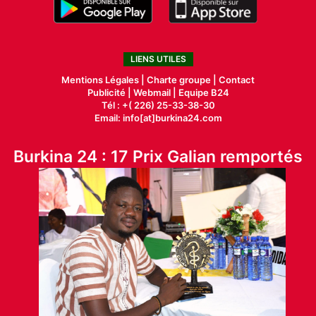
LIENS UTILES
Mentions Légales |
Charte groupe |
Contact
Publicité
|
Webmail |
Equipe B24
Tél : +( 226) 25-33-38-30
Email: info[at]burkina24.com
Burkina 24 : 17 Prix Galian remportés