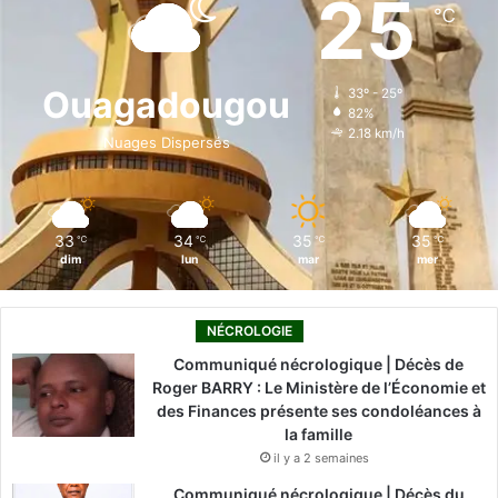
25
℃
b
e
u
a
o
o
d
b
g
k
Ouagadougou
33º - 25º
82%
o
i
e
r
2.18 km/h
Nuages Dispersés
k
n
a
m
33
34
35
35
℃
℃
℃
℃
dim
lun
mar
mer
NÉCROLOGIE
Communiqué nécrologique | Décès de
Roger BARRY : Le Ministère de l’Économie et
des Finances présente ses condoléances à
la famille
il y a 2 semaines
Communiqué nécrologique | Décès du