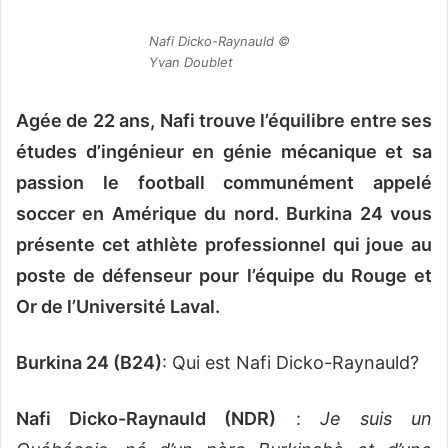
n
c
Nafi Dicko-Raynauld ©
o
Yvan Doublet
u
r
Agée de 22 ans, Nafi trouve l’équilibre entre ses
r
études d’ingénieur en génie mécanique et sa
i
e
passion le football communément appelé
l
soccer en Amérique du nord. Burkina 24 vous
présente cet athlète professionnel qui joue au
poste de défenseur pour l’équipe du Rouge et
Or de l’Université Laval.
Burkina 24 (B24)
: Qui est Nafi Dicko-Raynauld?
Nafi Dicko-Raynauld (NDR)
:
Je suis un