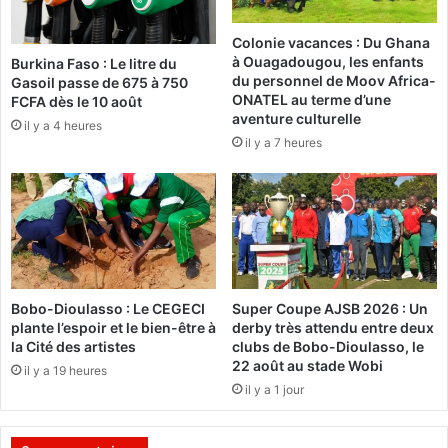
s
2
d
4
Colonie vacances : Du Ghana
e
p
à Ouagadougou, les enfants
Burkina Faso : Le litre du
l
r
du personnel de Moov Africa-
Gasoil passe de 675 à 750
a
e
ONATEL au terme d’une
FCFA dès le 10 août
l
m
aventure culturelle
il y a 4 heures
u
i
il y a 7 heures
n
e
e
r
d
e
s
a
c
a
Bobo-Dioulasso : Le CEGECI
Super Coupe AJSB 2026 : Un
t
plante l’espoir et le bien-être à
derby très attendu entre deux
é
la Cité des artistes
clubs de Bobo-Dioulasso, le
g
22 août au stade Wobi
il y a 19 heures
o
il y a 1 jour
r
i
e