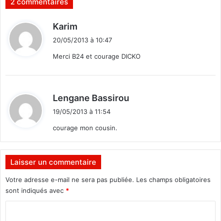
2 commentaires
d
Karim
i
20/05/2013 à 10:47
t
Merci B24 et courage DICKO
:
d
Lengane Bassirou
i
19/05/2013 à 11:54
t
courage mon cousin.
:
Laisser un commentaire
Votre adresse e-mail ne sera pas publiée.
Les champs obligatoires
sont indiqués avec
*
C