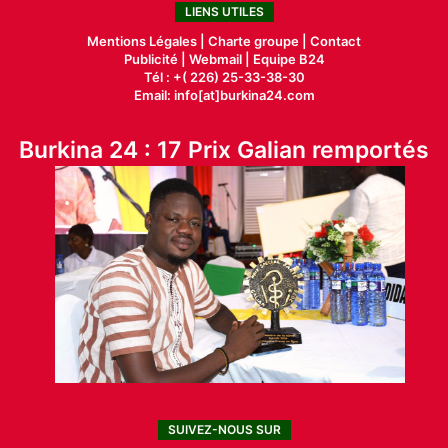
LIENS UTILES
Mentions Légales |
Charte groupe |
Contact
Publicité
|
Webmail |
Equipe B24
Tél : +( 226) 25-33-38-30
Email: info[at]burkina24.com
Burkina 24 : 17 Prix Galian remportés
SUIVEZ-NOUS SUR