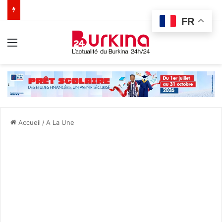
FR
Menu
Accueil
/
A La Une