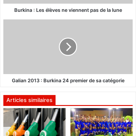
L
e
Burkina : Les élèves ne viennent pas de la lune
s
é
G
l
a
è
l
v
i
e
a
s
n
n
2
e
0
v
1
i
3
Galian 2013 : Burkina 24 premier de sa catégorie
e
:
n
B
n
u
Articles similaires
e
r
n
k
t
i
p
n
a
a