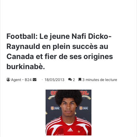
Football: Le jeune Nafi Dicko-
Raynauld en plein succès au
Canada et fier de ses origines
burkinabè.
Agent - B24
E
18/05/2013
2
3 minutes de lecture
n
v
o
y
e
r
u