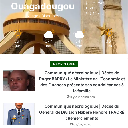
o
d
b
g
k
Ouagadougou
36º - 24º
71%
o
i
e
r
3.44 km/h
Nuages Dispersés
k
n
a
m
36
37
34
36
℃
℃
℃
℃
lun
mar
mer
jeu
NÉCROLOGIE
Communiqué nécrologique | Décès de
Roger BARRY : Le Ministère de l’Économie et
des Finances présente ses condoléances à
la famille
il y a 2 semaines
Communiqué nécrologique | Décès du
Général de Division Nabéré Honoré TRAORÉ
: Remerciements
03/07/2026