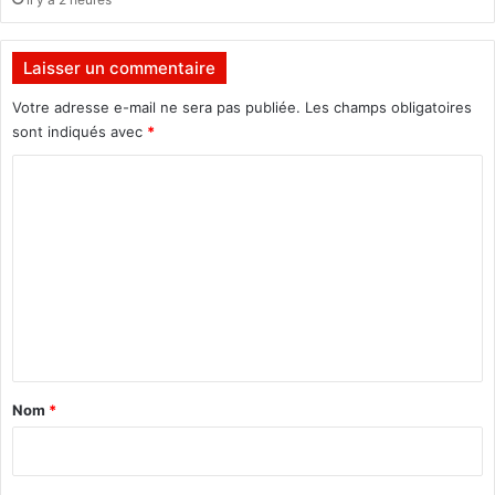
-
é
i
l
Laisser un commentaire
A
n
Votre adresse e-mail ne sera pas publiée.
Les champs obligatoires
a
sont indiqués avec
*
t
C
o
l
o
e
m
?
m
e
n
t
a
Nom
*
i
r