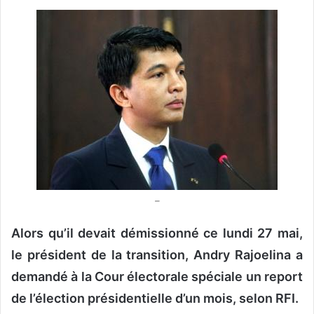
v
o
y
e
r
u
n
c
o
u
r
–
r
i
Alors qu’il devait démissionné ce lundi 27 mai,
e
l
le président de la transition, Andry Rajoelina a
demandé à la Cour électorale spéciale un report
de l’élection présidentielle d’un mois, selon RFI.