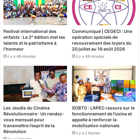
’
n
à
o
q
i
u
r
Festival international des
Communiqué | CEGECI : Une
a
e
enfants : La 2ᵉ édition met les
opération spéciale de
n
p
talents et le patriotisme à
recouvrement des loyers du
d
o
l’honneur
20 juillet au 19 août 2026
l
u
il y a 48 minutes
il y a 48 minutes
e
r
C
A
D
r
P
i
b
s
o
t
u
i
d
d
Les Jeudis du Cinéma
SOBTO : L’APEC rassure sur le
e
e
Révolutionnaire : Un rendez-
fonctionnement de l’usine et
r
B
vous mensuel pour
appelle à renforcer la
a
a
transmettre l’esprit de la
mobilisation nationale
-
n
Révolution
il y a 2 heures
t
c
il y a 2 heures