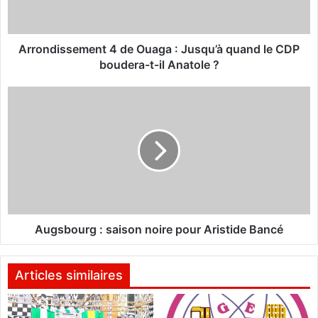
i
s
s
e
Arrondissement 4 de Ouaga : Jusqu’à quand le CDP
m
boudera-t-il Anatole ?
e
n
A
t
u
4
g
d
s
e
b
O
o
u
u
a
r
g
g
a
:
Augsbourg : saison noire pour Aristide Bancé
:
s
J
a
u
i
Articles similaires
s
s
q
o
u
n