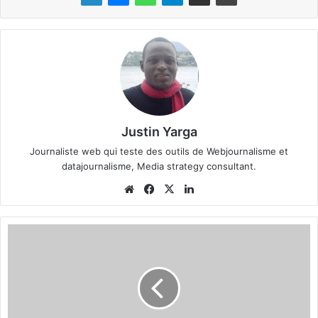
Justin Yarga
Journaliste web qui teste des outils de Webjournalisme et
datajournalisme, Media strategy consultant.
We
Fa
X
Lin
bsi
ce
ke
te
bo
din
A
ok
r
r
o
n
d