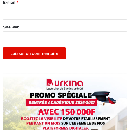
e
E-mail
*
*
Site web