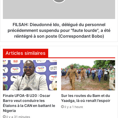
o
H
,
:
d
D
é
i
l
e
FILSAH: Dieudonné Ido, délégué du personnel
é
u
précédemment suspendu pour "faute lourde", a été
g
d
réintégré à son poste (Correspondant Bobo)
u
o
é
n
d
n
Articles similaires
u
é
p
I
e
d
r
o
s
,
o
d
n
é
n
Finale UFOA-B U20 : Oscar
Sur les routes du Bam et du
l
Barro veut conduire les
Yaadga, là où renaît l’espoir
e
é
Étalons à la CAN en battant le
l
g
il y a 1 heure
Nigeria
s
u
il y a 31 minutes
u
é