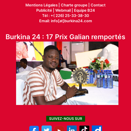
Mentions Légales |
Charte groupe |
Contact
Publicité
|
Webmail |
Equipe B24
Tél : +( 226) 25-33-38-30
Email: info[at]burkina24.com
Burkina 24 : 17 Prix Galian remportés
SUIVEZ-NOUS SUR