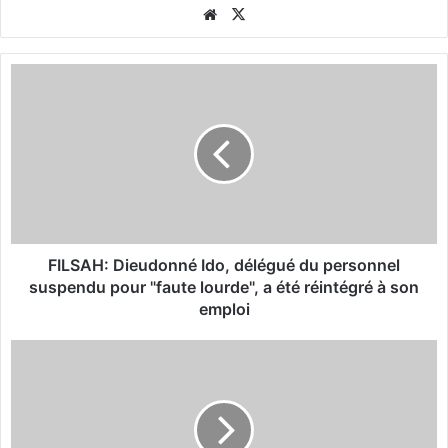
We
X
bsi
te
F
I
L
S
A
H
:
D
i
e
FILSAH: Dieudonné Ido, délégué du personnel
u
suspendu pour "faute lourde", a été réintégré à son
d
emploi
o
n
F
n
I
é
L
I
S
d
A