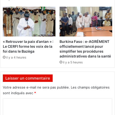
s
d
p
u
e
p
n
e
d
r
u
s
p
o
« Retrouver la paix d’antan » :
Burkina Faso : e-AGRÉMENT
o
n
Le CERFI forme les voix de la
officiellement lancé pour
u
n
foi dans le Bazèga
simplifier les procédures
r
e
administratives dans la santé
il y a 4 heures
"
l
il y a 5 heures
f
p
a
r
u
é
Laisser un commentaire
t
c
e
é
Votre adresse e-mail ne sera pas publiée.
Les champs obligatoires
l
d
sont indiqués avec
*
o
e
u
C
m
r
m
o
d
e