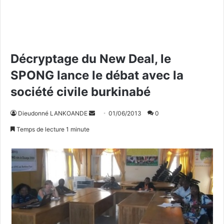
Décryptage du New Deal, le
SPONG lance le débat avec la
société civile burkinabé
Dieudonné LANKOANDE
E
01/06/2013
0
n
Temps de lecture 1 minute
v
o
y
e
r
u
n
c