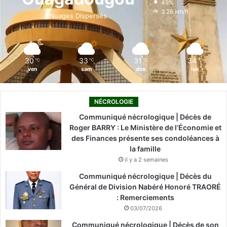
49%
o
i
e
r
3.26 km/h
Nuages Dispersés
k
n
a
m
30
33
31
34
℃
℃
℃
℃
ven
sam
dim
lun
NÉCROLOGIE
Communiqué nécrologique | Décès de
Roger BARRY : Le Ministère de l’Économie et
des Finances présente ses condoléances à
la famille
il y a 2 semaines
Communiqué nécrologique | Décès du
Général de Division Nabéré Honoré TRAORÉ
: Remerciements
03/07/2026
Communiqué nécrologique | Décès de son