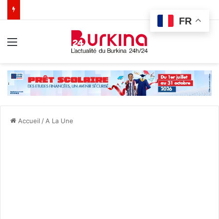
FR
Menu
Accueil
/
A La Une