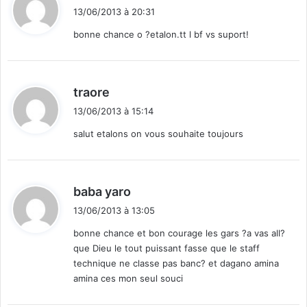
i
13/06/2013 à 20:31
E
t
bonne chance o ?etalon.tt l bf vs suport!
:
d
traore
i
13/06/2013 à 15:14
t
salut etalons on vous souhaite toujours
:
d
baba yaro
i
13/06/2013 à 13:05
t
bonne chance et bon courage les gars ?a vas all?
que Dieu le tout puissant fasse que le staff
:
technique ne classe pas banc? et dagano amina
amina ces mon seul souci