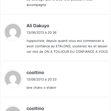
e
accompagne
:
l
e
B
u
d
Ali Dakuyo
r
i
k
13/06/2013 à 20:36
t
i
hyppocrisie, depuis quand vous avz commencer a
n
avoir confiance au ETALONS, soutenez les et laisser
:
a
cer mot de ON A TOUJOUR EU CONFIANCE A VOUS
F
a
s
o
d
cooltino
e
i
t
13/06/2013 à 20:33
t
l
bne chans o etalon
’
:
O
T
I
d
cooltino
C