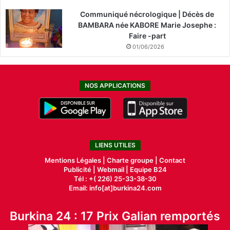
Communiqué nécrologique | Décès de
BAMBARA née KABORE Marie Josephe :
Faire -part
01/06/2026
NOS APPLICATIONS
LIENS UTILES
Mentions Légales |
Charte groupe |
Contact
Publicité
|
Webmail |
Equipe B24
Tél : +( 226) 25-33-38-30
Email: info[at]burkina24.com
Burkina 24 : 17 Prix Galian remportés