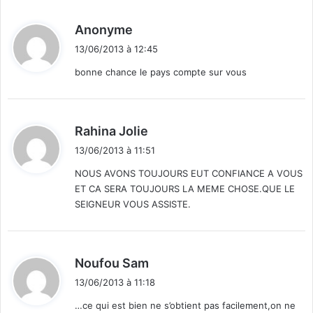
d
Anonyme
i
13/06/2013 à 12:45
t
bonne chance le pays compte sur vous
:
d
Rahina Jolie
i
13/06/2013 à 11:51
t
NOUS AVONS TOUJOURS EUT CONFIANCE A VOUS
ET CA SERA TOUJOURS LA MEME CHOSE.QUE LE
:
SEIGNEUR VOUS ASSISTE.
d
Noufou Sam
i
13/06/2013 à 11:18
t
…ce qui est bien ne s’obtient pas facilement,on ne