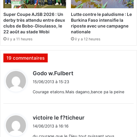
p
i
a
d
Super Coupe AJSB 2026 : Un
Lutte contre le paludisme : Le
s
e
derby très attendu entre deux
Burkina Faso intensifie la
l
r
clubs de Bobo-Dioulasso, le
riposte avec une campagne
e
l
22 août au stade Wobi
nationale
c
e
il y a 11 heures
il y a 12 heures
l
p
a
a
s
r
19 commentaires
s
t
e
e
d
Godo w.Fulbert
m
n
i
e
a
15/06/2013 à 15:23
t
n
r
Courage etalons.Mais dagano,bance pa la peine
t
i
»
a
:
t
e
d
victoire le f?ticheur
n
i
t
14/06/2013 à 16:16
t
r
du courage que le Dieu tout puissant vous