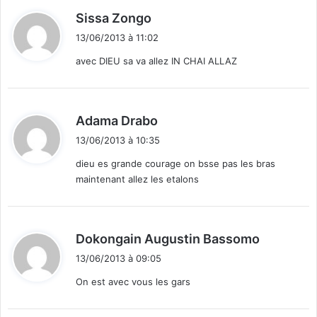
d
Sissa Zongo
i
13/06/2013 à 11:02
t
avec DIEU sa va allez IN CHAI ALLAZ
:
d
Adama Drabo
i
13/06/2013 à 10:35
t
dieu es grande courage on bsse pas les bras
maintenant allez les etalons
:
d
Dokongain Augustin Bassomo
i
13/06/2013 à 09:05
t
On est avec vous les gars
: