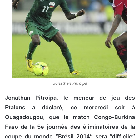
u
n
c
o
u
r
r
i
e
l
Jonathan Pitroipa
Jonathan Pitroipa, le meneur de jeu des
Étalons a déclaré, ce mercredi soir à
Ouagadougou, que le match Congo-Burkina
Faso de la 5e journée des éliminatoires de la
coupe du monde ‘’Brésil 2014’’ sera ‘’difficile’’