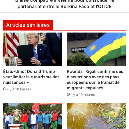
i
a
partenariat entre le Burkina Faso et l’OTICE
t
o
B
r
é
é
Articles similaires
b
à
é
V
t
i
o
e
:
n
«
n
J
e
États-Unis : Donald Trump
Rwanda : Kigali confirme des
e
p
veut limiter le « tourisme des
discussions avec des pays
n
o
naissances »
européens sur le transit de
e
u
migrants expulsés
il y a 10 heures
r
r
il y a 10 heures
e
c
g
o
a
n
r
s
d
o
e
l