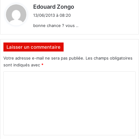
d
Edouard Zongo
i
13/06/2013 à 08:20
t
bonne chance ? vous ..
:
Laisser un commentaire
Votre adresse e-mail ne sera pas publiée.
Les champs obligatoires
sont indiqués avec
*
C
o
m
m
e
n
t