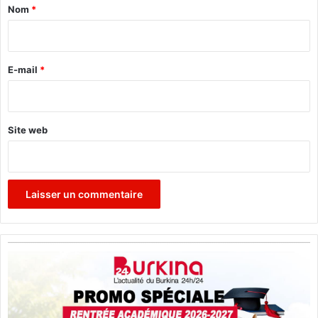
a
Nom
*
i
r
e
E-mail
*
*
Site web