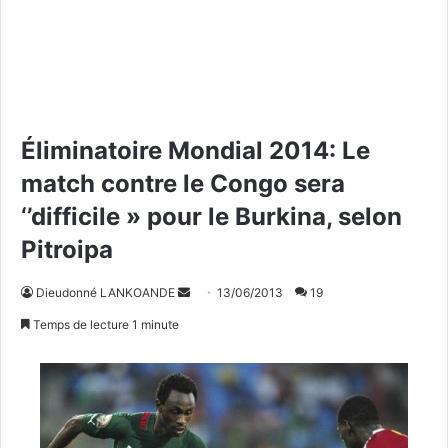
Éliminatoire Mondial 2014: Le
match contre le Congo sera
‘’difficile » pour le Burkina, selon
Pitroipa
Dieudonné LANKOANDE
E
13/06/2013
19
n
Temps de lecture 1 minute
v
o
y
e
r