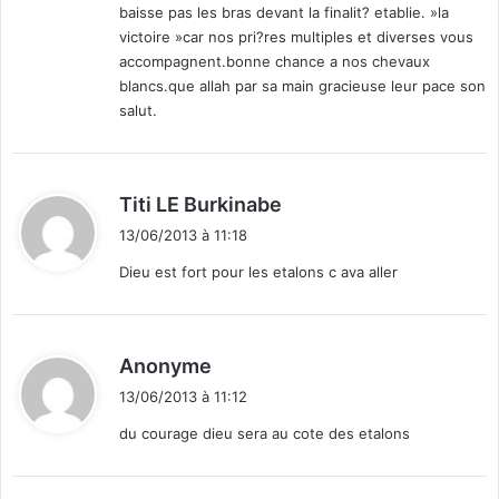
baisse pas les bras devant la finalit? etablie. »la
:
victoire »car nos pri?res multiples et diverses vous
accompagnent.bonne chance a nos chevaux
blancs.que allah par sa main gracieuse leur pace son
salut.
d
Titi LE Burkinabe
i
13/06/2013 à 11:18
t
Dieu est fort pour les etalons c ava aller
:
d
Anonyme
i
13/06/2013 à 11:12
t
du courage dieu sera au cote des etalons
: