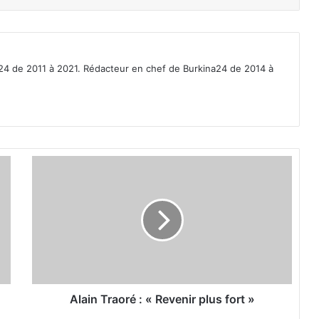
a24 de 2011 à 2021. Rédacteur en chef de Burkina24 de 2014 à
A
l
a
i
n
T
r
a
o
r
Alain Traoré : « Revenir plus fort »
é