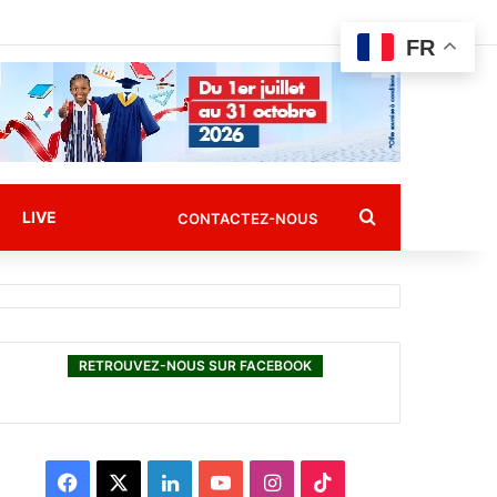
FR
Rechercher
LIVE
CONTACTEZ-NOUS
RETROUVEZ-NOUS SUR FACEBOOK
F
X
L
Y
I
T