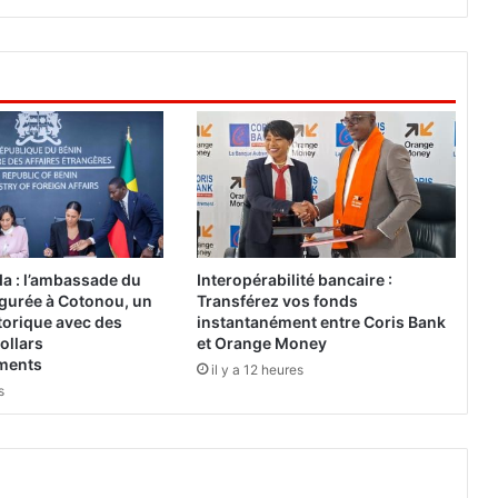
:
«
R
e
v
e
n
i
r
p
l
u
a : l’ambassade du
Interopérabilité bancaire :
s
gurée à Cotonou, un
Transférez vos fonds
f
torique avec des
instantanément entre Coris Bank
o
ollars
et Orange Money
ements
r
il y a 12 heures
t
s
»