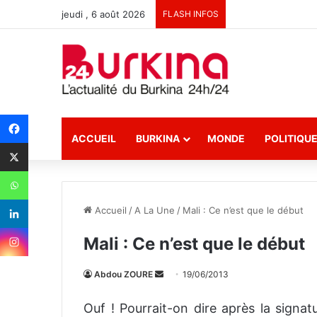
jeudi , 6 août 2026
FLASH INFOS
ACCUEIL
BURKINA
MONDE
POLITIQU
Accueil
/
A La Une
/
Mali : Ce n’est que le début
Mali : Ce n’est que le début
Abdou ZOURE
E
19/06/2013
n
Ouf ! Pourrait-on dire après la signa
v