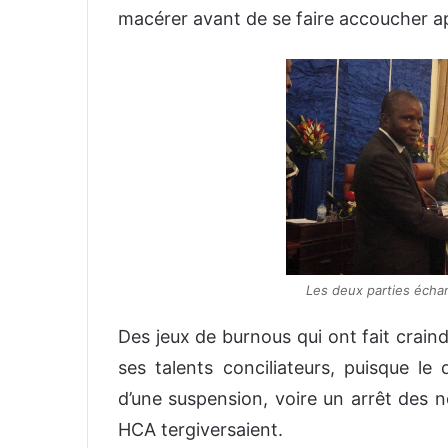
o
macérer avant de se faire accoucher ap
y
e
r
u
n
c
o
u
r
r
i
Les deux parties écha
e
l
Des jeux de burnous qui ont fait crain
ses talents conciliateurs, puisque le
d’une suspension, voire un arrêt des 
HCA tergiversaient.