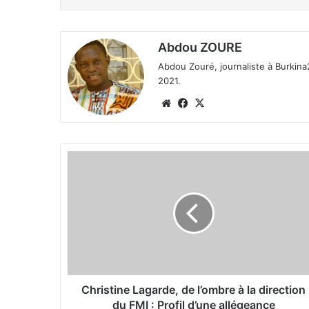
Abdou ZOURE
Abdou Zouré, journaliste à Burkin
2021.
We
Fa
X
bsi
ce
te
bo
ok
C
h
r
i
s
t
i
n
e
L
Christine Lagarde, de l’ombre à la direction
a
du FMI : Profil d’une allégeance