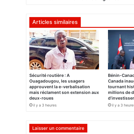
g
a
r
Articles similaires
d
e
,
d
e
l
’
o
m
Sécurité routière : A
Bénin-Canad
b
Ouagadougou, les usagers
Canada inau
r
approuvent la e-verbalisation
tournant his
e
mais réclament son extension aux
millions de d
deux-roues
d’investiss
à
l
il y a 3 heures
il y a 3 heure
a
d
i
Laisser un commentaire
r