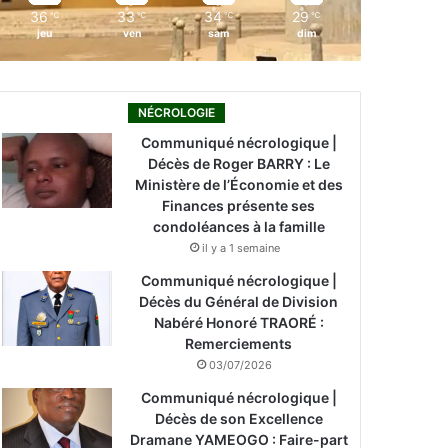
36
33
34
29
℃
℃
℃
℃
jeu
ven
sam
dim
NÉCROLOGIE
Communiqué nécrologique |
Décès de Roger BARRY : Le
Ministère de l’Économie et des
Finances présente ses
condoléances à la famille
il y a 1 semaine
Communiqué nécrologique |
Décès du Général de Division
Nabéré Honoré TRAORÉ :
Remerciements
03/07/2026
Communiqué nécrologique |
Décès de son Excellence
Dramane YAMEOGO : Faire-part