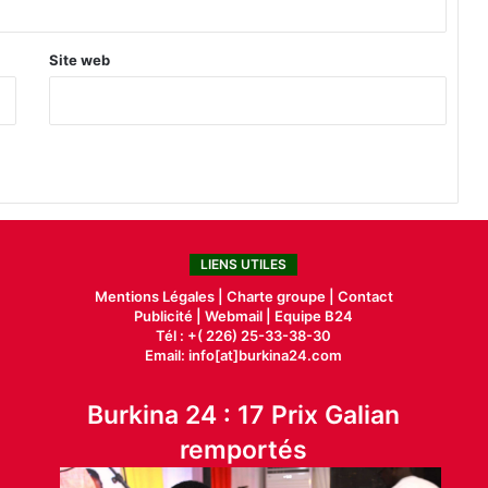
Site web
LIENS UTILES
Mentions Légales |
Charte groupe |
Contact
Publicité
|
Webmail |
Equipe B24
Tél : +( 226) 25-33-38-30
Email: info[at]burkina24.com
Burkina 24 : 17 Prix Galian
remportés