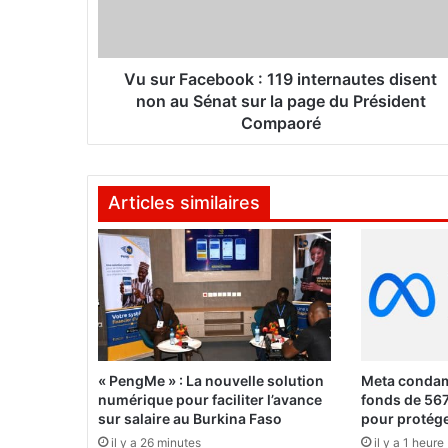
a
c
e
b
Vu sur Facebook : 119 internautes disent
o
non au Sénat sur la page du Président
o
Compaoré
k
:
1
Articles similaires
1
9
i
n
t
e
r
n
a
« PengMe » : La nouvelle solution
Meta condam
u
numérique pour faciliter l’avance
fonds de 567
t
sur salaire au Burkina Faso
pour protége
e
il y a 26 minutes
il y a 1 heure