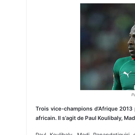
v
o
y
e
r
u
n
c
o
u
r
r
i
Pa
e
l
Trois vice-champions d’Afrique 2013 
africain. Il s’agit de Paul Koulibaly, 
Paul Koulibaly, Madi Panandetiguiri