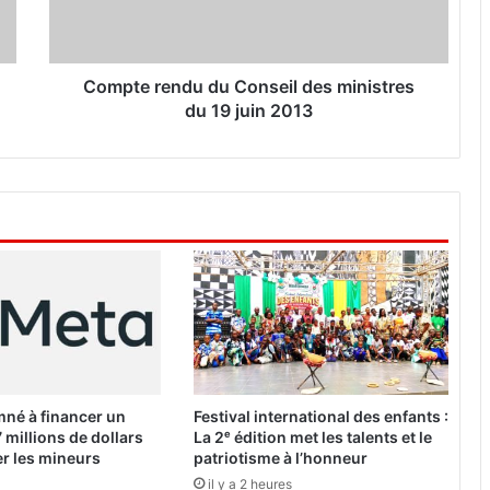
r
e
n
d
Compte rendu du Conseil des ministres
u
du 19 juin 2013
d
u
C
o
n
s
e
i
l
d
e
s
m
né à financer un
Festival international des enfants :
i
 millions de dollars
La 2ᵉ édition met les talents et le
n
r les mineurs
patriotisme à l’honneur
i
il y a 2 heures