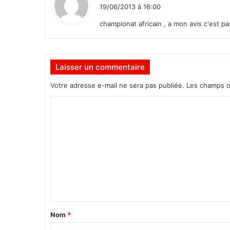
a
i
19/06/2013 à 16:00
p
t
a
championat africain , a mon avis c'est 
g
:
e
d
u
Laisser un commentaire
P
Votre adresse e-mail ne sera pas publiée.
Les champs o
r
é
C
s
i
o
d
m
e
m
n
t
e
C
n
o
m
t
p
a
Nom
*
a
o
i