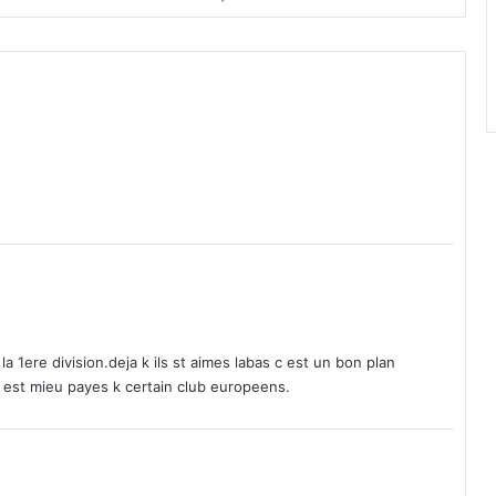
s
t
r
e
s
d
u
1
9
j
u
i
n
2
0
1
la 1ere division.deja k ils st aimes labas c est un bon plan
3
 c est mieu payes k certain club europeens.