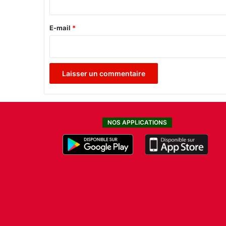
r
r
é
e
E-mail
*
*
NOS APPLICATIONS