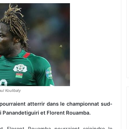
ul Koulibaly
pourraient atterrir dans le championnat sud-
Madi Panandetiguiri et Florent Rouamba.
 et Florent Rouamba pourraient rejoindre le