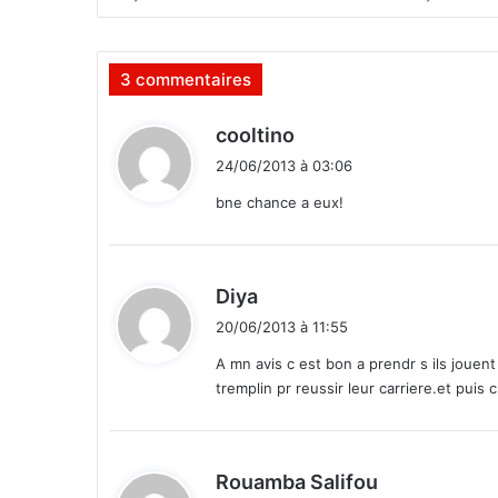
s
d
i
3 commentaires
s
e
n
d
cooltino
t
i
24/06/2013 à 03:06
n
t
o
bne chance a eux!
n
:
a
u
S
d
Diya
é
i
20/06/2013 à 11:55
n
t
a
A mn avis c est bon a prendr s ils jouent 
t
tremplin pr reussir leur carriere.et puis
:
s
u
r
l
d
Rouamba Salifou