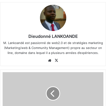
Dieudonné LANKOANDE
M. Lankoandé est passionné de web2.0 et de stratégies marketing
(Marketing/web & Community Management) propre au secteur on
line, domaine dans lequel il a plusieurs années d’expériences.
We
X
bsi
te
I
n
s
a
l
u
b