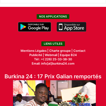
NOS APPLICATIONS
LIENS UTILES
Mentions Légales |
Charte groupe |
Contact
Publicité
|
Webmail |
Equipe B24
Tél : +( 226) 25-33-38-30
Email: info[at]burkina24.com
Burkina 24 : 17 Prix Galian remportés