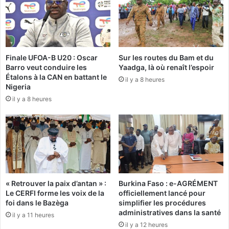
a
n
t
t
i
r
f
e
d
l
Finale UFOA-B U20 : Oscar
Sur les routes du Bam et du
e
e
Barro veut conduire les
Yaadga, là où renaît l’espoir
B
s
Étalons à la CAN en battant le
o
il y a 8 heures
é
Nigeria
b
n
il y a 8 heures
o
a
:
t
C
:
’
«
e
I
s
l
t
f
c
a
« Retrouver la paix d’antan » :
Burkina Faso : e-AGRÉMENT
r
u
Le CERFI forme les voix de la
officiellement lancé pour
i
t
foi dans le Bazèga
simplifier les procédures
a
c
administratives dans la santé
il y a 11 heures
r
r
il y a 12 heures
d