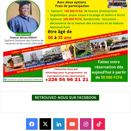
RETROUVEZ-NOUS SUR FACEBOOK
F
X
L
Y
I
T