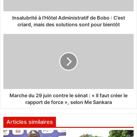
r
i
t
Insalubrité à l’Hôtel Administratif de Bobo : C’est
é
criard, mais des solutions sont pour bientôt
à
l
M
’
a
H
r
ô
c
t
h
e
e
l
d
A
u
d
2
m
9
Marche du 29 juin contre le sénat : « Il faut créer le
i
j
rapport de force », selon Me Sankara
n
u
i
i
s
n
Articles similaires
t
c
r
o