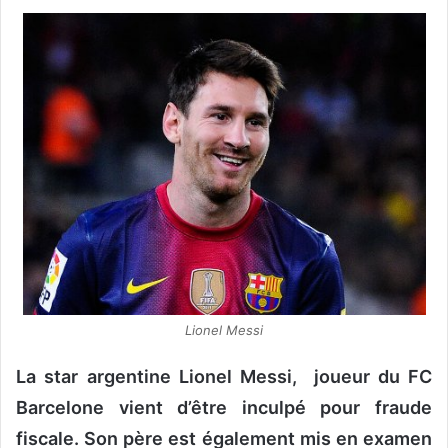
o
y
e
r
u
n
c
o
u
r
r
i
e
l
Lionel Messi
La star argentine Lionel Messi, joueur du FC
Barcelone vient d’être inculpé pour fraude
fiscale. Son père est également mis en examen