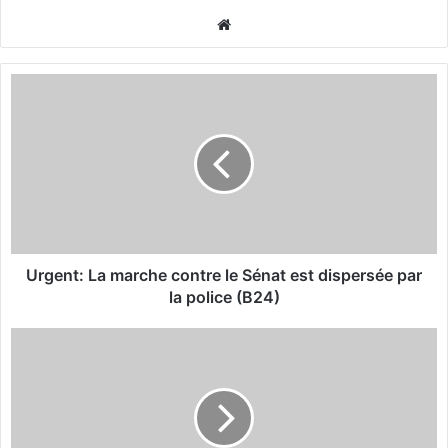
We
bsi
te
U
r
g
e
n
t
:
L
a
m
Urgent: La marche contre le Sénat est dispersée par
a
la police (B24)
r
c
B
h
o
e
b
c
o
o
-
n
D