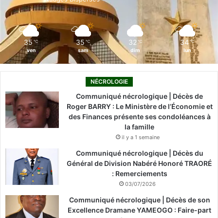
k
n
a
m
35
35
32
34
℃
℃
℃
℃
ven
sam
dim
lun
NÉCROLOGIE
Communiqué nécrologique | Décès de
Roger BARRY : Le Ministère de l’Économie et
des Finances présente ses condoléances à
la famille
il y a 1 semaine
Communiqué nécrologique | Décès du
Général de Division Nabéré Honoré TRAORÉ
: Remerciements
03/07/2026
Communiqué nécrologique | Décès de son
Excellence Dramane YAMEOGO : Faire-part