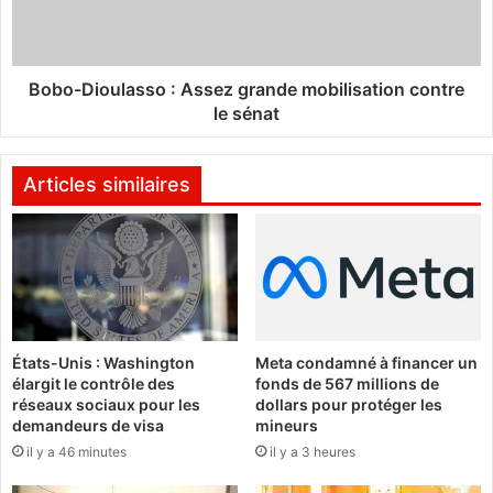
t
i
r
o
e
u
l
l
Bobo-Dioulasso : Assez grande mobilisation contre
e
a
le sénat
S
s
é
s
n
o
Articles similaires
a
:
t
A
e
s
s
s
t
e
d
z
i
g
États-Unis : Washington
Meta condamné à financer un
s
r
élargit le contrôle des
fonds de 567 millions de
p
a
réseaux sociaux pour les
dollars pour protéger les
e
n
demandeurs de visa
mineurs
r
d
il y a 46 minutes
il y a 3 heures
s
e
é
m