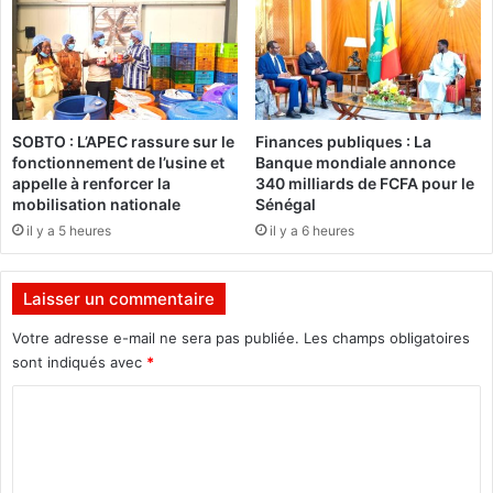
e
o
p
b
a
i
r
l
l
i
a
s
SOBTO : L’APEC rassure sur le
Finances publiques : La
p
a
fonctionnement de l’usine et
Banque mondiale annonce
o
t
appelle à renforcer la
340 milliards de FCFA pour le
l
i
mobilisation nationale
Sénégal
i
o
il y a 5 heures
il y a 6 heures
c
n
e
c
(
o
Laisser un commentaire
B
n
2
t
Votre adresse e-mail ne sera pas publiée.
Les champs obligatoires
4
r
sont indiqués avec
*
)
e
C
l
e
o
s
m
é