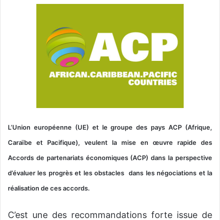
v
o
y
e
r
u
n
c
o
u
L’Union européenne (UE) et le groupe des pays ACP (Afrique,
r
r
Caraïbe et Pacifique), veulent la mise en œuvre rapide des
i
Accords de partenariats économiques (ACP) dans la perspective
e
d’évaluer les progrès et les obstacles dans les négociations et la
l
réalisation de ces accords.
C’est une des recommandations forte issue de