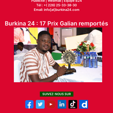
Publicité
|
Webmail |
Equipe B24
Tél : +( 226) 25-33-38-30
Email: info[at]burkina24.com
Burkina 24 : 17 Prix Galian remportés
SUIVEZ-NOUS SUR