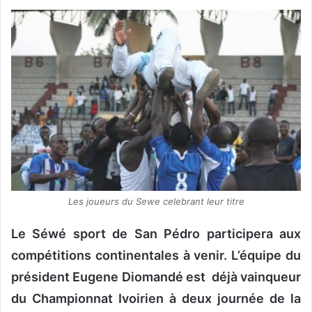
v
o
y
e
r
u
n
c
o
u
r
r
Les joueurs du Sewe celebrant leur titre
i
Le Séwé sport de San Pédro participera aux
e
l
compétitions continentales à venir. L’équipe du
président Eugene Diomandé est déjà vainqueur
du Championnat Ivoirien à deux journée de la