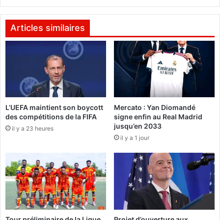
e
é
s
r
s
é
Articles similaires
a
e
g
à
e
O
q
u
u
a
e
g
l
a
L’UEFA maintient son boycott
Mercato : Yan Diomandé
'
:
des compétitions de la FIFA
signe enfin au Real Madrid
o
L
jusqu’en 2033
p
il y a 23 heures
’
il y a 1 jour
p
o
o
p
s
p
i
o
t
s
i
i
o
t
n
i
Tour préliminaire de la Ligue
Projet d’ouverture aux