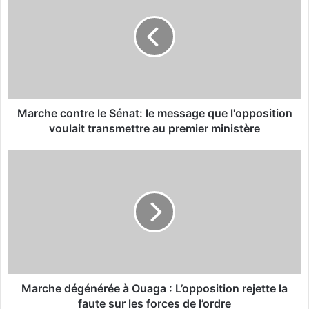
r
c
h
e
c
o
n
t
Marche contre le Sénat: le message que l'opposition
r
voulait transmettre au premier ministère
e
l
M
e
a
S
r
é
c
n
h
a
e
t
d
:
é
l
g
e
é
Marche dégénérée à Ouaga : L’opposition rejette la
m
n
faute sur les forces de l’ordre