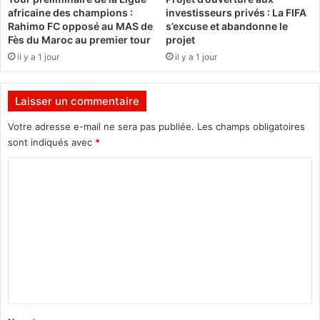
v
o
africaine des champions :
investisseurs privés : La FIFA
o
n
Rahimo FC opposé au MAS de
s’excuse et abandonne le
u
r
Fès du Maroc au premier tour
projet
l
e
il y a 1 jour
il y a 1 jour
a
j
i
e
t
t
Laisser un commentaire
t
t
r
e
Votre adresse e-mail ne sera pas publiée.
Les champs obligatoires
a
l
sont indiqués avec
*
n
a
s
f
C
m
a
o
e
u
m
t
t
t
e
m
r
s
e
e
u
a
r
n
u
l
t
p
e
r
s
a