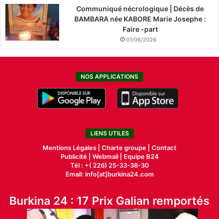
Communiqué nécrologique | Décès de
BAMBARA née KABORE Marie Josephe :
Faire -part
01/06/2026
NOS APPLICATIONS
LIENS UTILES
Mentions Légales |
Charte groupe |
Contact
Publicité
|
Webmail |
Equipe B24
Tél : +( 226) 25-33-38-30
Email: info[at]burkina24.com
Burkina 24 : 17 Prix Galian remportés