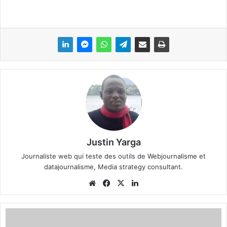
Justin Yarga
Journaliste web qui teste des outils de Webjournalisme et
datajournalisme, Media strategy consultant.
We
Fa
X
Lin
bsi
ce
ke
te
bo
din
M
ok
a