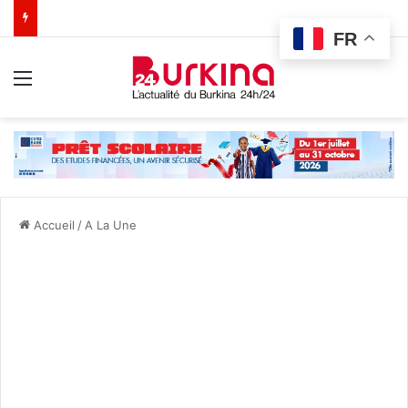
FR
Menu
Accueil
/
A La Une