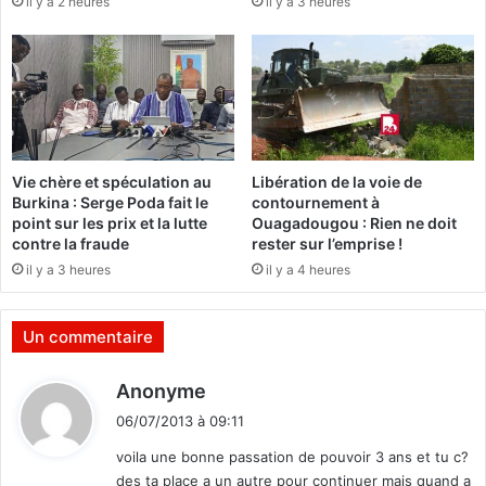
il y a 2 heures
il y a 3 heures
d
e
é
d
p
e
a
l
r
a
t
c
c
h
e
a
Vie chère et spéculation au
Libération de la voie de
1
i
Burkina : Serge Poda fait le
contournement à
3
s
point sur les prix et la lutte
Ouagadougou : Rien ne doit
j
e
contre la fraude
rester sur l’emprise !
u
v
il y a 3 heures
il y a 4 heures
i
i
l
d
l
e
Un commentaire
e
d
t
e
d
Anonyme
p
l
i
o
’
06/07/2013 à 09:11
t
u
o
voila une bonne passation de pouvoir 3 ans et tu c?
r
p
des ta place a un autre pour continuer mais quand a
l
p