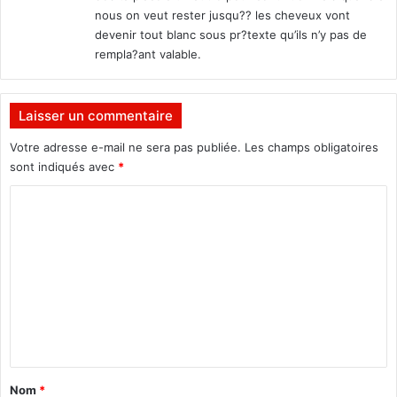
:
nous on veut rester jusqu?? les cheveux vont
a
o
5
devenir tout blanc sous pr?texte qu’ils n’y pas de
s
e
rempla?ant valable.
i
é
t
d
i
i
o
Laisser un commentaire
t
n
i
Votre adresse e-mail ne sera pas publiée.
Les champs obligatoires
:
o
«
sont indiqués avec
*
n
O
C
n
n
o
o
m
u
s
m
a
e
h
n
a
b
t
i
a
t
Nom
*