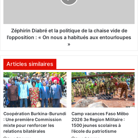
0
r
0
i
a
n
t
D
h
i
Zéphirin Diabré et la politique de la chaise vide de
l
a
l’opposition : « On nous a habitués aux entourloupes
è
b
»
t
r
e
é
s
e
Articles similaires
a
t
f
l
r
a
i
p
c
o
a
l
i
i
n
Coopération Burkina-Burundi
Camp vacances Faso Mêbo
t
: Une première Commission
2026 3e Region Militaire :
s
i
mixte pour renforcer les
1500 jeunes scolaires à
a
q
relations bilatérales
l’école du patriotisme
u
u