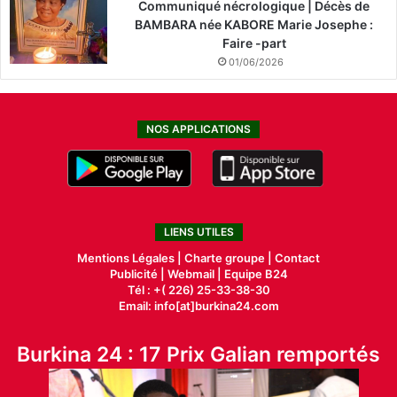
Communiqué nécrologique | Décès de
BAMBARA née KABORE Marie Josephe :
Faire -part
01/06/2026
NOS APPLICATIONS
LIENS UTILES
Mentions Légales |
Charte groupe |
Contact
Publicité
|
Webmail |
Equipe B24
Tél : +( 226) 25-33-38-30
Email: info[at]burkina24.com
Burkina 24 : 17 Prix Galian remportés