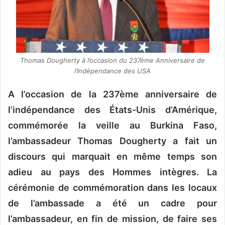
o
u
r
r
i
Thomas Dougherty à l’occasion du 237ème Anniversaire de
e
l’Indépendance des USA
l
A l’occasion de la 237ème anniversaire de
l’indépendance des États-Unis d’Amérique,
commémorée la veille au Burkina Faso,
l’ambassadeur Thomas Dougherty a fait un
discours qui marquait en même temps son
adieu au pays des Hommes intègres. La
cérémonie de commémoration dans les locaux
de l’ambassade a été un cadre pour
l’ambassadeur, en fin de mission, de faire ses