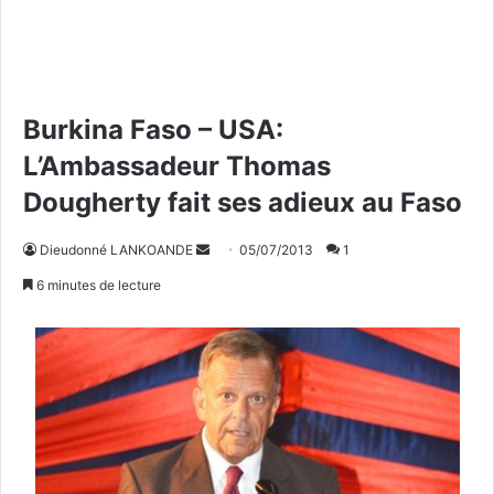
Burkina Faso – USA:
L’Ambassadeur Thomas
Dougherty fait ses adieux au Faso
Dieudonné LANKOANDE
E
05/07/2013
1
n
6 minutes de lecture
v
o
y
e
r
u
n
c