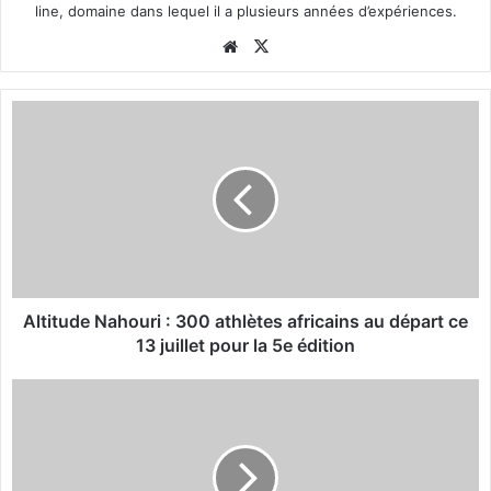
line, domaine dans lequel il a plusieurs années d’expériences.
We
X
bsi
te
A
l
t
i
t
u
d
e
N
a
Altitude Nahouri : 300 athlètes africains au départ ce
h
13 juillet pour la 5e édition
o
u
Z
r
é
i
p
:
h
3
i