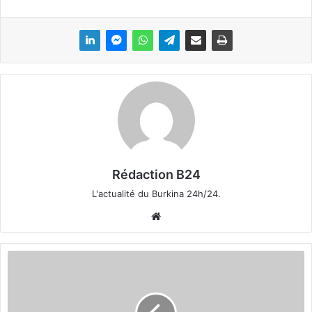
Rédaction B24
L'actualité du Burkina 24h/24.
We
bsi
te
C
o
m
p