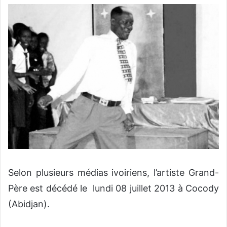
v
o
y
e
r
u
n
c
o
u
r
r
i
e
Selon plusieurs médias ivoiriens, l’artiste Grand-
l
Père est décédé le lundi 08 juillet 2013 à Cocody
(Abidjan).