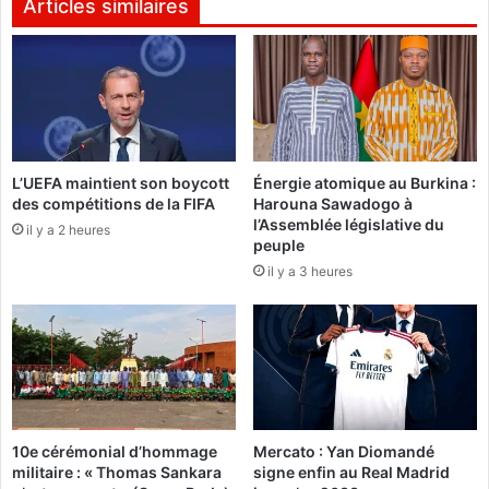
r
Articles similaires
i
l
s
s
t
:
r
l
e
e
s
s
d
o
L’UEFA maintient son boycott
Énergie atomique au Burkina :
u
u
des compétitions de la FIFA
Harouna Sawadogo à
1
t
l’Assemblée législative du
0
il y a 2 heures
i
peuple
j
l
il y a 3 heures
u
s
i
d
l
e
l
c
e
a
t
m
2
p
0
a
10e cérémonial d’hommage
Mercato : Yan Diomandé
1
g
militaire : « Thomas Sankara
signe enfin au Real Madrid
3
n