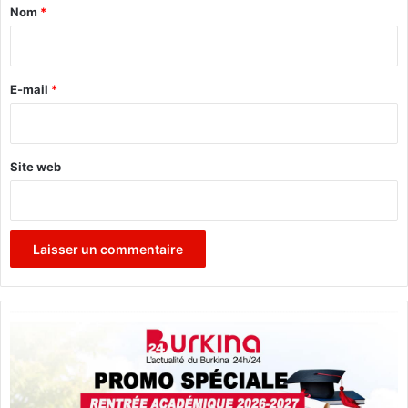
a
Nom
*
i
r
e
E-mail
*
*
Site web