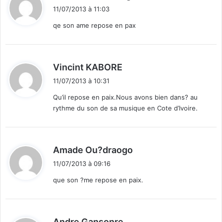
i
11/07/2013 à 11:03
t
qe son ame repose en pax
:
d
Vincint KABORE
i
11/07/2013 à 10:31
t
Qu’il repose en paix.Nous avons bien dans? au
rythme du son de sa musique en Cote d’Ivoire.
:
d
Amade Ou?draogo
i
11/07/2013 à 09:16
t
que son ?me repose en paix.
:
d
Andre Gansonre