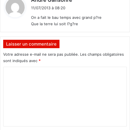
i
11/07/2013 à 08:20
t
On a fait le bau temps avec grand p?re
Que la terre lui soit l?g?re
:
Laisser un commentaire
Votre adresse e-mail ne sera pas publiée.
Les champs obligatoires
sont indiqués avec
*
C
o
m
m
e
n
t