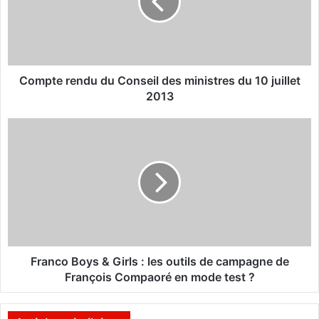
t
e
r
e
n
d
Compte rendu du Conseil des ministres du 10 juillet
u
2013
d
u
F
C
r
o
a
n
n
s
c
e
o
i
B
l
o
d
y
e
s
Franco Boys & Girls : les outils de campagne de
s
&
François Compaoré en mode test ?
m
G
i
i
n