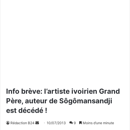
Info brève: l’artiste ivoirien Grand
Père, auteur de Sôgômansandji
est décédé !
Rédaction B24
E
10/07/2013
9
Moins d’une minute
n