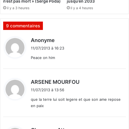
n’est pas mort » (Serge Poda)
jusqu’en 2033
e
il y a 3 heures
il y a 4 heures
d
e
F
9 commentaires
r
a
d
Anonyme
n
i
ç
11/07/2013 à 16:23
t
o
Peace on him
i
s
:
C
o
d
ARSENE MOURFOU
m
i
p
11/07/2013 à 13:56
t
a
que la terre lui soit legere et que son ame repose
o
en paix
r
:
é
e
n
d