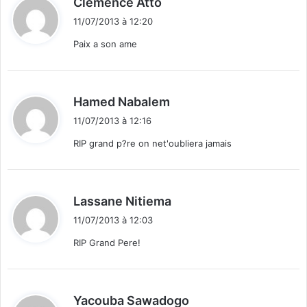
Clemence Atto
m
i
o
11/07/2013 à 12:20
t
d
Paix a son ame
e
:
t
e
s
d
Hamed Nabalem
t
i
?
11/07/2013 à 12:16
t
RIP grand p?re on net'oubliera jamais
:
d
Lassane Nitiema
i
11/07/2013 à 12:03
t
RIP Grand Pere!
:
d
Yacouba Sawadogo