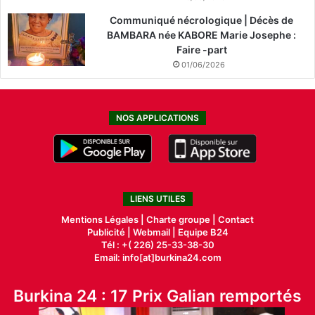
Communiqué nécrologique | Décès de
BAMBARA née KABORE Marie Josephe :
Faire -part
01/06/2026
NOS APPLICATIONS
LIENS UTILES
Mentions Légales |
Charte groupe |
Contact
Publicité
|
Webmail |
Equipe B24
Tél : +( 226) 25-33-38-30
Email: info[at]burkina24.com
Burkina 24 : 17 Prix Galian remportés