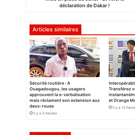
e
déclaration de Dakar !
d
u
s
Articles similaires
é
n
a
t
:
E
t
v
o
Sécurité routière : A
Interopérabil
i
Ouagadougou, les usagers
Transférez 
c
approuvent la e-verbalisation
instantaném
i
mais réclament son extension aux
et Orange M
deux-roues
l
il y a 12 heur
a
il y a 3 heures
d
é
c