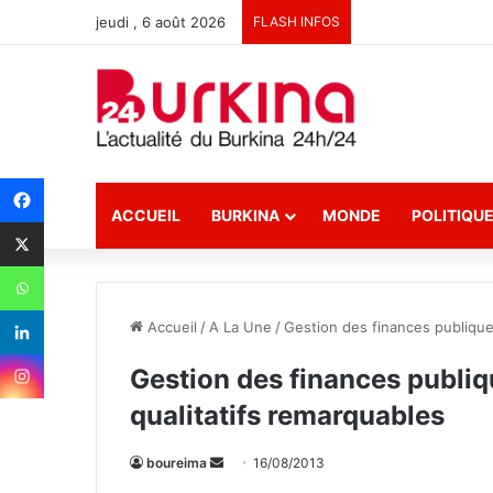
jeudi , 6 août 2026
FLASH INFOS
ACCUEIL
BURKINA
MONDE
POLITIQU
Accueil
/
A La Une
/
Gestion des finances publiques
Gestion des finances publiqu
qualitatifs remarquables
boureima
E
16/08/2013
n