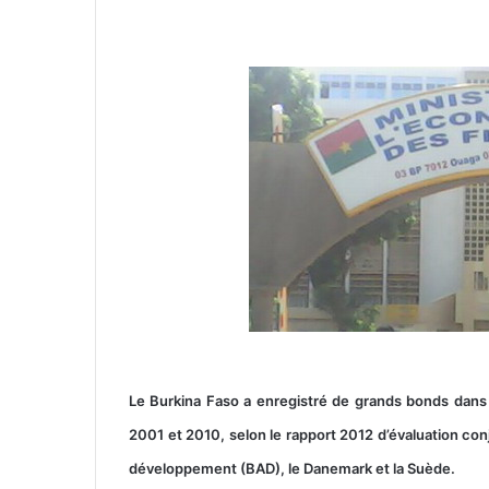
v
o
y
e
r
u
n
c
o
u
r
r
i
e
l
Le Burkina Faso a enregistré de grands bonds dans
2001 et 2010, selon le rapport 2012 d’évaluation con
développement (BAD), le Danemark et la Suède.