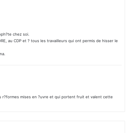
a
é
r
i
g
é
oph?te chez soi.
e
RE, au CDP et ? tous les travailleurs qui ont permis de hisser le
e
n
ina.
B
a
s
i
l
i
q
 r?formes mises en ?uvre et qui portent fruit et valent cette
u
e
m
i
n