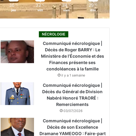
36
33
34
29
℃
℃
℃
℃
jeu
ven
sam
dim
NÉCROLOGIE
Communiqué nécrologique |
Décès de Roger BARRY : Le
Ministère de l’Économie et des
Finances présente ses
condoléances à la famille
il y a 1 semaine
Communiqué nécrologique |
Décès du Général de Division
Nabéré Honoré TRAORÉ :
Remerciements
03/07/2026
Communiqué nécrologique |
Décès de son Excellence
Dramane YAMEOGO : Faire-part