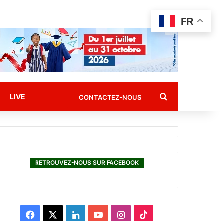
FR
Rechercher
LIVE
CONTACTEZ-NOUS
RETROUVEZ-NOUS SUR FACEBOOK
F
X
L
Y
I
T