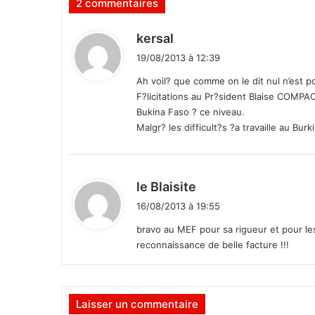
2 commentaires
l
a
d
r
kersal
a
i
19/08/2013 à 12:39
t
t
i
Ah voil? que comme on le dit nul n’est p
o
F?licitations au Pr?sident Blaise COMPAO
:
n
Bukina Faso ? ce niveau.
d
Malgr? les difficult?s ?a travaille au Burk
e
D
a
k
d
le Blaisite
a
i
16/08/2013 à 19:55
r
t
!
bravo au MEF pour sa rigueur et pour les
reconnaissance de belle facture !!!
:
Laisser un commentaire