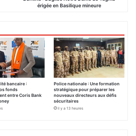
E
érigée en Basilique mineure
g
l
i
s
e
N
o
t
r
e
D
a
ité bancaire :
Police nationale : Une formation
m
vos fonds
stratégique pour préparer les
e
ent entre Coris Bank
nouveaux directeurs aux défis
d
oney
sécuritaires
e
es
il y a 13 heures
Y
a
g
m