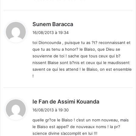
:
d
Sunem Baracca
i
16/08/2013 à 19:34
t
toi Dioncounda , puisque tu as ?t? reconnaissant et
que tu as tenu a honor? le Blaiso, que Dieu se
:
souvienne de toi ! sache que tous ceux qui b?
nissent Blaise sont b?nis et ceux qui le maudissent
savent ce qui les attend ! le Blaiso, on est ensemble
!
d
le Fan de Assimi Kouanda
i
16/08/2013 à 19:30
t
quelle gr?ce le Blaiso ! c’est un nom nouveau, mais
le Blaiso est appel? de nouveaux noms ! la pr?
:
science divine s’accomplit en lui !!!