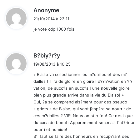
a
o
d
Anonyme
u
b
i
t
l
21/10/2014 à 23:11
t
p
è
je vote cdp 1000 fois
a
m
s
e
:
c
s
h
v
d
B?biy?r?y
e
o
i
r
n
19/08/2013 à 10:25
t
c
t
« Blaise va collectionner les m?dailles et des m?
h
c
dailles ! il ira de gloire en gloire ! d??l?vation en ?l?
e
:
o
vation, de succ?s en succ?s ! une nouvelle gloire
r
m
bien plus grande arrive dans la vie du Blaiso! »
à
m
Oui, ?a se comprend ais?ment pour des pseudo
r
e
e
« griots » de Blaise, qui vont j’esp?re se nourrir de
n
m
ces m?dailles ? VIE! Nous on s’en fou! Ce n’est que
c
u
du caca de boeuf: Apparemment sec,mais l’int?rieur
e
e
r
pourri et humide!
r
"
S’il faut se faire des honneurs en recup?rant des