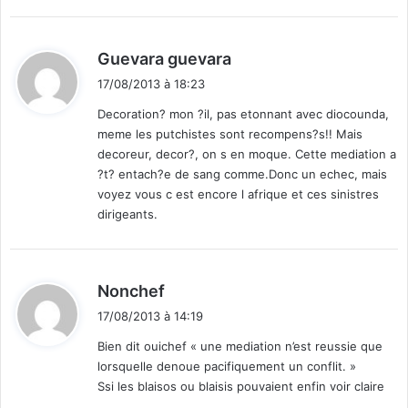
d
Guevara guevara
i
17/08/2013 à 18:23
t
Decoration? mon ?il, pas etonnant avec diocounda,
meme les putchistes sont recompens?s!! Mais
:
decoreur, decor?, on s en moque. Cette mediation a
?t? entach?e de sang comme.Donc un echec, mais
voyez vous c est encore l afrique et ces sinistres
dirigeants.
d
Nonchef
i
17/08/2013 à 14:19
t
Bien dit ouichef « une mediation n’est reussie que
lorsquelle denoue pacifiquement un conflit. »
:
Ssi les blaisos ou blaisis pouvaient enfin voir claire