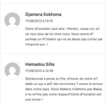
d
Djamera Sokhona
i
17/08/2013 à 13:10
t
Cette d?coration veut dire: »Pardon, casse-toi; on
ne veut plus de toi chez nous. Nous avons d?
:
sormais un Pr?sident qui ne se laisse pas conter par
n’importe qui…!
d
Hamadou Silla
i
17/08/2013 à 12:58
t
Dionkounda a perdu la t?te; d?corer de notre m?
daille un qui a aid? des terroristes ? semer la terreur
:
dans notre pays. Nous Maliens n?aimons pas Blaise,
il ne m?rite pas notre respect?Cette d?coration est
une honte !