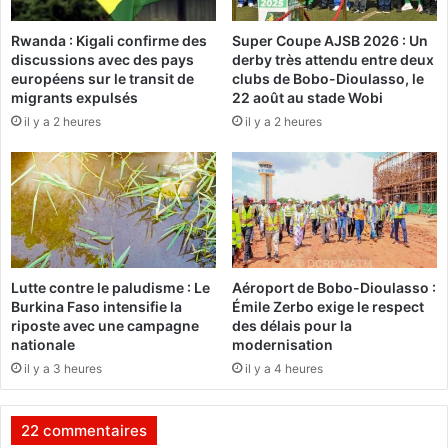
u
a
n
p
Rwanda : Kigali confirme des
Super Coupe AJSB 2026 : Un
d
discussions avec des pays
derby très attendu entre deux
i
a
européens sur le transit de
clubs de Bobo-Dioulasso, le
t
T
migrants expulsés
22 août au stade Wobi
a
r
il y a 2 heures
il y a 2 heures
i
a
n
o
e
r
S
é
a
:
n
"
o
L
g
e
Lutte contre le paludisme : Le
Aéroport de Bobo-Dioulasso :
o
s
Burkina Faso intensifie la
Émile Zerbo exige le respect
:
v
riposte avec une campagne
des délais pour la
«
r
nationale
modernisation
I
a
il y a 3 heures
il y a 4 heures
l
i
n
s
e
p
22 commentaires
f
r