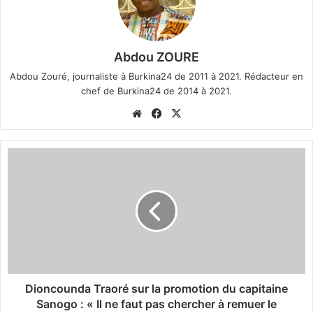
Abdou ZOURE
Abdou Zouré, journaliste à Burkina24 de 2011 à 2021. Rédacteur en
chef de Burkina24 de 2014 à 2021.
We
Fa
X
bsi
ce
te
bo
D
ok
i
o
n
c
o
u
n
d
a
Dioncounda Traoré sur la promotion du capitaine
T
Sanogo : « Il ne faut pas chercher à remuer le