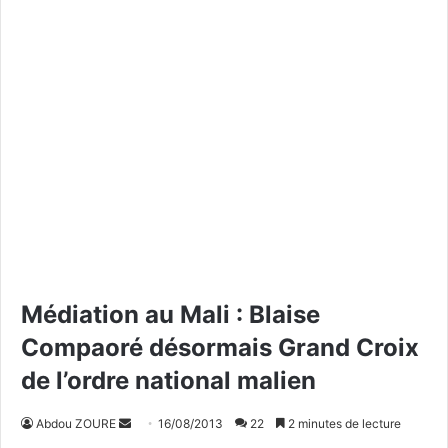
Médiation au Mali : Blaise
Compaoré désormais Grand Croix
de l’ordre national malien
Abdou ZOURE
E
16/08/2013
22
2 minutes de lecture
n