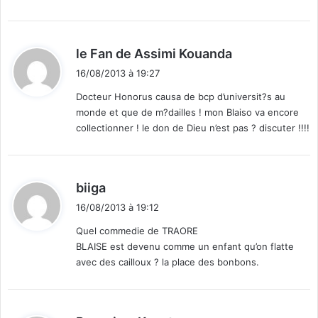
d
le Fan de Assimi Kouanda
i
16/08/2013 à 19:27
t
Docteur Honorus causa de bcp d’universit?s au
monde et que de m?dailles ! mon Blaiso va encore
:
collectionner ! le don de Dieu n’est pas ? discuter !!!!
d
biiga
i
16/08/2013 à 19:12
t
Quel commedie de TRAORE
BLAISE est devenu comme un enfant qu’on flatte
:
avec des cailloux ? la place des bonbons.