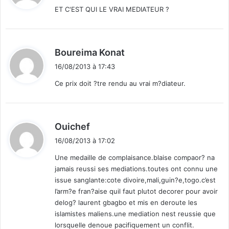
ET C'EST QUI LE VRAI MEDIATEUR ?
:
d
Boureima Konat
i
16/08/2013 à 17:43
t
Ce prix doit ?tre rendu au vrai m?diateur.
:
d
Ouichef
i
16/08/2013 à 17:02
t
Une medaille de complaisance.blaise compaor? na
jamais reussi ses mediations.toutes ont connu une
:
issue sanglante:cote divoire,mali,guin?e,togo.c’est
l’arm?e fran?aise quil faut plutot decorer pour avoir
delog? laurent gbagbo et mis en deroute les
islamistes maliens.une mediation nest reussie que
lorsquelle denoue pacifiquement un conflit.