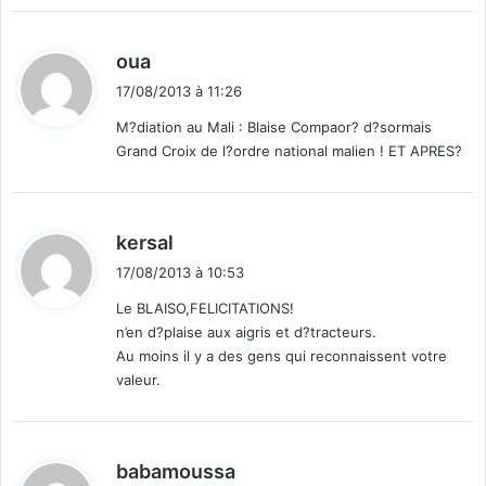
d
oua
i
17/08/2013 à 11:26
t
M?diation au Mali : Blaise Compaor? d?sormais
Grand Croix de l?ordre national malien ! ET APRES?
:
d
kersal
i
17/08/2013 à 10:53
t
Le BLAISO,FELICITATIONS!
n’en d?plaise aux aigris et d?tracteurs.
:
Au moins il y a des gens qui reconnaissent votre
valeur.
d
babamoussa