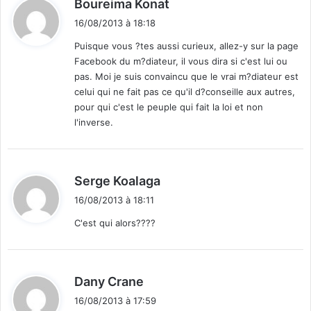
d
Boureima Konat
i
16/08/2013 à 18:18
t
Puisque vous ?tes aussi curieux, allez-y sur la page
Facebook du m?diateur, il vous dira si c'est lui ou
:
pas. Moi je suis convaincu que le vrai m?diateur est
celui qui ne fait pas ce qu'il d?conseille aux autres,
pour qui c'est le peuple qui fait la loi et non
l'inverse.
d
Serge Koalaga
i
16/08/2013 à 18:11
t
C'est qui alors????
:
d
Dany Crane
i
16/08/2013 à 17:59
t