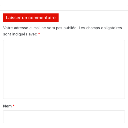
Laisser un commentaire
Votre adresse e-mail ne sera pas publiée.
Les champs obligatoires
sont indiqués avec
*
C
o
m
m
e
n
t
a
Nom
*
i
r