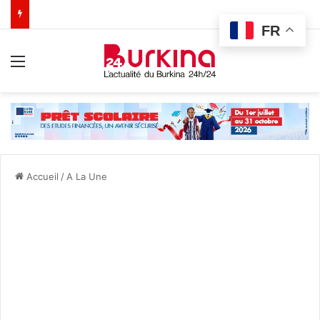
FR
Menu
Accueil
/
A La Une