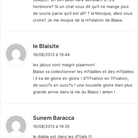
herbivore? Si un chat vous dit qu’il ne mange plus
:
de souris parce qu’il est all? ? la Mecque, allez vous
croire? Je me moque de la m?diation de Blaise.
d
le Blaisite
i
16/08/2013 à 19:44
t
les jaloux vont maigrir piaannnn!
Blaise va collectionner les m?dailles et des m?dailles
:
! il ira de gloire en gloire ! d’?l?vation en ?l?vation,
de succ?s en succ?s ! une nouvelle gloire bien plus
grande arrive dans la vie du Blaiso ! amen !
d
Sunem Baracca
i
16/08/2013 à 19:35
t
le diable est dans les d?tails !!!