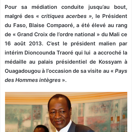
Pour sa médiation conduite jusqu’au bout,
v
o
malgré des « c
ritiques acerbes »,
le Président
y
du Faso, Blaise Compaoré, a été élevé au rang
e
de « Grand Croix de l’ordre national » du Mali ce
r
u
16 août 2013. C’est le président malien par
n
intérim Dioncounda Traoré qui lui a accroché la
c
médaille au palais présidentiel de Kossyam à
o
Ouagadougou à l’occasion de sa visite au «
Pays
u
r
des Hommes intègres
».
r
i
e
l