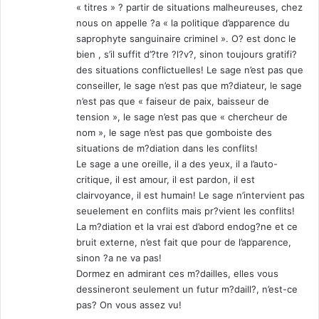
l
« titres » ? partir de situations malheureuses, chez
e
nous on appelle ?a « la politique d’apparence du
c
saprophyte sanguinaire criminel ». O? est donc le
o
bien , s’il suffit d’?tre ?l?v?, sinon toujours gratifi?
u
des situations conflictuelles! Le sage n’est pas que
t
conseiller, le sage n’est pas que m?diateur, le sage
e
n’est pas que « faiseur de paix, baisseur de
a
tension », le sage n’est pas que « chercheur de
u
nom », le sage n’est pas que gomboiste des
d
situations de m?diation dans les conflits!
a
Le sage a une oreille, il a des yeux, il a l’auto-
n
critique, il est amour, il est pardon, il est
s
clairvoyance, il est humain! Le sage n’intervient pas
l
seuelement en conflits mais pr?vient les conflits!
a
La m?diation et la vrai est d’abord endog?ne et ce
p
bruit externe, n’est fait que pour de l’apparence,
l
a
sinon ?a ne va pas!
i
Dormez en admirant ces m?dailles, elles vous
e
dessineront seulement un futur m?daill?, n’est-ce
»
pas? On vous assez vu!