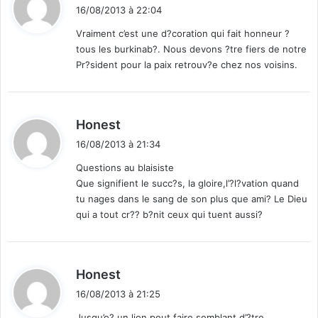
i
16/08/2013 à 22:04
t
Vraiment c’est une d?coration qui fait honneur ?
tous les burkinab?. Nous devons ?tre fiers de notre
:
Pr?sident pour la paix retrouv?e chez nos voisins.
d
Honest
i
16/08/2013 à 21:34
t
Questions au blaisiste
Que signifient le succ?s, la gloire,l’?l?vation quand
:
tu nages dans le sang de son plus que ami? Le Dieu
qui a tout cr?? b?nit ceux qui tuent aussi?
d
Honest
i
16/08/2013 à 21:25
t
Jusqu’o? un lion peut faire semblant d’?tre