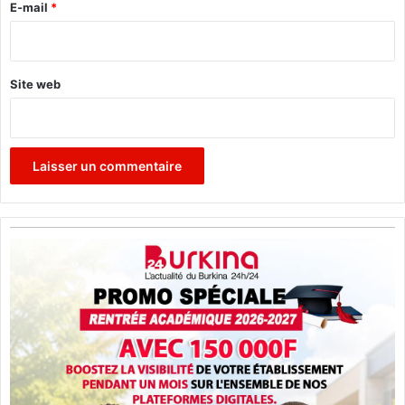
e
E-mail
*
*
Site web