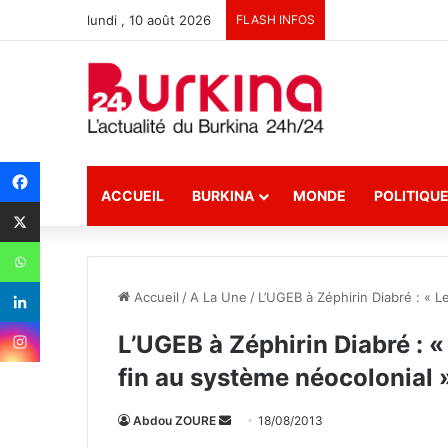
lundi , 10 août 2026
FLASH INFOS
ACCUEIL
BURKINA
MONDE
POLITIQU
Accueil
/
A La Une
/
L’UGEB à Zéphirin Diabré : « 
L’UGEB à Zéphirin Diabré : 
fin au système néocolonial 
Abdou ZOURE
E
18/08/2013
n