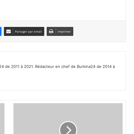
Partager par email
Imprimer
a24 de 2011 à 2021. Rédacteur en chef de Burkina24 de 2014 à
E
g
y
p
t