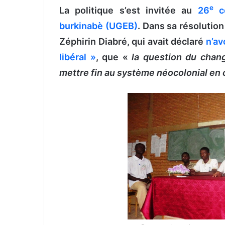
e
La politique s’est invitée au
26
co
v
o
burkinabè (UGEB)
. Dans sa résolution
y
Zéphirin Diabré, qui avait déclaré
n’av
e
libéral »
, que «
la question du chan
r
u
mettre fin au système néocolonial en 
n
c
o
u
r
r
i
e
l