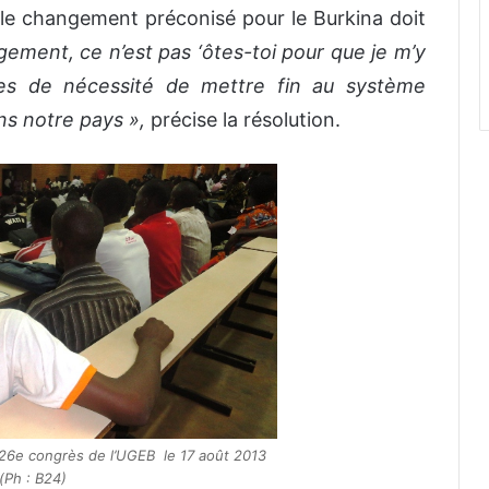
 le changement préconisé pour le Burkina doit
gement, ce n’est pas ‘ôtes-toi pour que je m’y
es de nécessité de mettre fin au système
ns notre pays »,
précise la résolution.
u 26e congrès de l’UGEB le 17 août 2013
(Ph : B24)