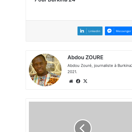
Linkedin
Messenger
Abdou ZOURE
Abdou Zouré, journaliste à Burkin
2021.
We
Fa
X
bsi
ce
te
bo
ok
U
G
E
B
: