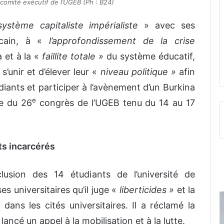
mité exécutif de l’UGEB (Ph : B24)
système capitaliste impérialiste
» avec ses
icain, à «
l’approfondissement de la crise
a et à la «
faillite totale »
du système éducatif,
’unir et d’élever leur «
niveau politique »
afin
diants et participer à l’avènement d’un Burkina
e
me du 26
congrès de l’UGEB tenu du 14 au 17
ts incarcérés
sion des 14 étudiants de l’université de
s universitaires qu’il juge «
liberticides »
et la
 dans les cités universitaires. Il a réclamé la
 lancé un appel à la mobilisation et à la lutte.