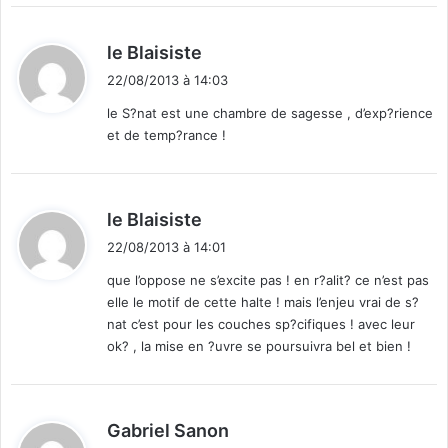
d
le Blaisiste
i
22/08/2013 à 14:03
t
le S?nat est une chambre de sagesse , d’exp?rience
et de temp?rance !
:
d
le Blaisiste
i
22/08/2013 à 14:01
t
que l’oppose ne s’excite pas ! en r?alit? ce n’est pas
elle le motif de cette halte ! mais l’enjeu vrai de s?
:
nat c’est pour les couches sp?cifiques ! avec leur
ok? , la mise en ?uvre se poursuivra bel et bien !
d
Gabriel Sanon