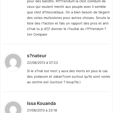
pour des bandits. R?f?rendum la c’est comdum de
:
ceux qui veulent mentir aux peuple avec il semble
que c’est d?mocratique. On a bien besoin de l’argent
des votes muticolores pour autres choses. Scrute la
liste des r?action et fais un rapport des pros et anti
s?nat tu p d?j? donner le r?sultat du r?f?rendum ?
ton Compaor
d
s?nateur
i
22/08/2013 à 07:23
t
Si le s?nat est mort y aura des morts en plus le cas
des yodacom et zakan?com surtout qu’ils sont vomis
:
au centre-est (surtout ? koup?la )
d
Issa Kouanda
i
21/08/2013 à 23:18