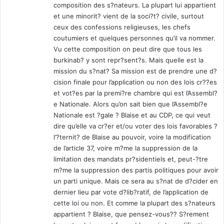
composition des s?nateurs. La plupart lui appartient
et une minorit? vient de la soci?t? civile, surtout
ceux des confessions religieuses, les chefs
coutumiers et quelques personnes qu’il va nommer.
Vu cette composition on peut dire que tous les
burkinab? y sont repr?sent?s. Mais quelle est la
mission du s?nat? Sa mission est de prendre une d?
cision finale pour l’application ou non des lois cr??es
et vot?es par la premi?re chambre qui est l’Assembl?
e Nationale. Alors qu’on sait bien que l’Assembl?e
Nationale est ?gale ? Blaise et au CDP, ce qui veut
dire qu’elle va cr?er et/ou voter des lois favorables ?
l’?ternit? de Blaise au pouvoir, voire la modification
de l’article 37, voire m?me la suppression de la
limitation des mandats pr?sidentiels et, peut-?tre
m?me la suppression des partis politiques pour avoir
un parti unique. Mais ce sera au s?nat de d?cider en
dernier lieu par vote d?lib?ratif, de l’application de
cette loi ou non. Et comme la plupart des s?nateurs
appartient ? Blaise, que pensez-vous?? S?rement