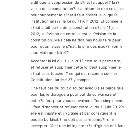
a dit que la suppression du s?nat fait appel ? la r?
vision de la constitution?. Il a raison de dire cela, car
pour supprimer le s?nat il faut r?viser la loi qui l’a
institutionnalis??: la loi du 11 juin 2012. Et comme le
s?nat a fait partie de la constitution d?s le 11 juin
2012, la r?vision de cette loi est la r?vision de la
constitution. Mais cela ne doit pas nous faire peur
pour qu’on laisse le s?nat, le pire des maux?, voir le
jour. Mais que faire??
Accepter la loi du 11 juin 2012 c’est tout permettre,
et refuser et supprimer cette loi c’est supprimer le
s?nat sans toucher ? ce qui est reconnu comme
Constitution, l’article 37 y compris.
Il ne faut pas du tout discuter avec Blaise parce que
pour lui, le dialogue a pour but de convaincre et il
est tr?s fort pour vous convaincre. Tout simplement
il faut d?noncer et refuser cette loi du 11 juin 2012?:
elle est injuste et ill?gitime et par cons?quent le
peuple burkinab? ne doit pas la reconna?tre ni
l’accepter. C’est une loi injuste tr?s ill?gitime et il faut