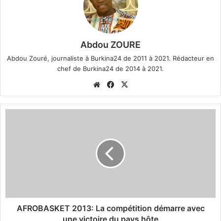
Abdou ZOURE
Abdou Zouré, journaliste à Burkina24 de 2011 à 2021. Rédacteur en
chef de Burkina24 de 2014 à 2021.
We
Fa
X
bsi
ce
te
bo
A
ok
F
R
O
B
A
S
K
E
T
AFROBASKET 2013: La compétition démarre avec
2
une victoire du pays hôte