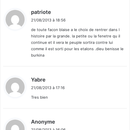
d
patriote
i
21/08/2013 à 18:56
t
de toute facon blaise a le choix de rentrer dans l
histoire par la grande. la petite ou la fenetre qu il
:
continue et il vera le peuple sortira contre lui
comme il est sorti pour les etalons .dieu benisse le
burkina
d
Yabre
i
21/08/2013 à 17:16
t
Tres bien
:
d
Anonyme
i
21/08/2013 à 16:06