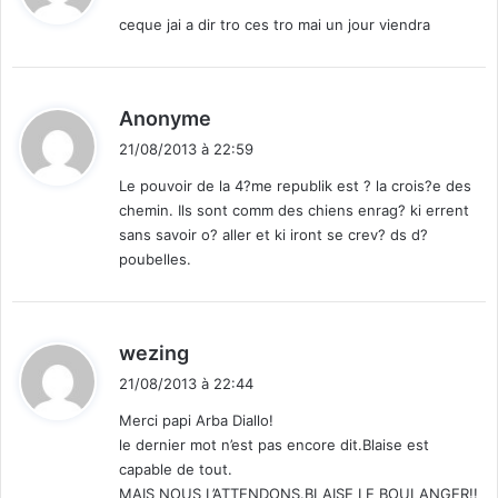
t
ceque jai a dir tro ces tro mai un jour viendra
:
d
Anonyme
i
21/08/2013 à 22:59
t
Le pouvoir de la 4?me republik est ? la crois?e des
chemin. Ils sont comm des chiens enrag? ki errent
:
sans savoir o? aller et ki iront se crev? ds d?
poubelles.
d
wezing
i
21/08/2013 à 22:44
t
Merci papi Arba Diallo!
le dernier mot n’est pas encore dit.Blaise est
:
capable de tout.
MAIS NOUS L’ATTENDONS.BLAISE LE BOULANGER!!