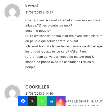
d
kersal
i
21/08/2013 à 15:37
t
Criez aboyez le s?nat sera bel et bien mis en place.
arba a p?t? les plombs ou quoi?
:
c’est lme peuple?
Qu’ils arr?tent de noous distraire avec cette histoire
du peuple qui serait contre le s?nat.
s’ils sont honn?ts la meilleure mani?re de d?partager
les uns et les autres ce serait d’aller ? un
referendum qui va permettre de mettre tout le
monde en phase avec les aspirations r?elles du
peuple.
d
OOOKILLER
i
21/08/2013 à 14:10
t
M?ME DEMAIN JE SUIS CONTRE LE S?NAT , IL FAUT