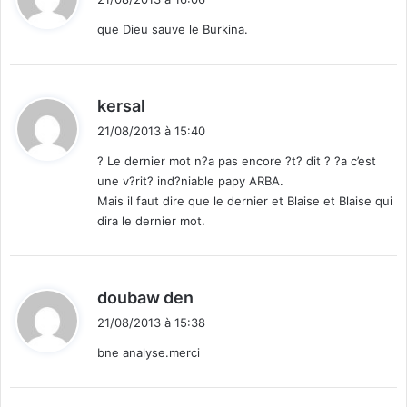
t
que Dieu sauve le Burkina.
:
d
kersal
i
21/08/2013 à 15:40
t
? Le dernier mot n?a pas encore ?t? dit ? ?a c’est
une v?rit? ind?niable papy ARBA.
:
Mais il faut dire que le dernier et Blaise et Blaise qui
dira le dernier mot.
d
doubaw den
i
21/08/2013 à 15:38
t
bne analyse.merci
: