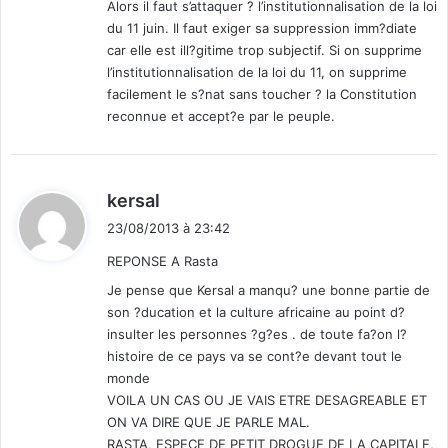
Alors il faut s’attaquer ? l’institutionnalisation de la loi
du 11 juin. Il faut exiger sa suppression imm?diate
car elle est ill?gitime trop subjectif. Si on supprime
l’institutionnalisation de la loi du 11, on supprime
facilement le s?nat sans toucher ? la Constitution
reconnue et accept?e par le peuple.
d
kersal
i
23/08/2013 à 23:42
t
REPONSE A Rasta
:
Je pense que Kersal a manqu? une bonne partie de
son ?ducation et la culture africaine au point d?
insulter les personnes ?g?es . de toute fa?on l?
histoire de ce pays va se cont?e devant tout le
monde
VOILA UN CAS OU JE VAIS ETRE DESAGREABLE ET
ON VA DIRE QUE JE PARLE MAL.
RASTA, ESPECE DE PETIT DROGUE DE LA CAPITALE,