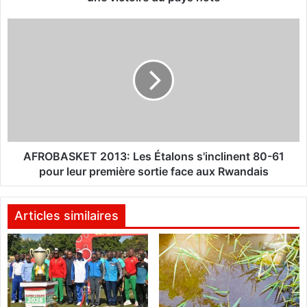
0
1
A
3
F
:
R
L
O
a
B
c
A
o
S
m
K
p
E
é
T
AFROBASKET 2013: Les Étalons s'inclinent 80-61
t
2
pour leur première sortie face aux Rwandais
i
0
t
1
i
3
Articles similaires
o
:
n
L
d
e
é
s
m
É
a
t