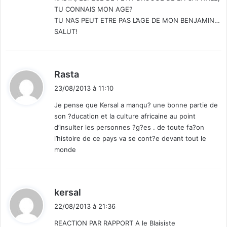
TU CONNAIS MON AGE?
TU N’AS PEUT ETRE PAS L’AGE DE MON BENJAMIN…
SALUT!
d
Rasta
i
23/08/2013 à 11:10
t
Je pense que Kersal a manqu? une bonne partie de
son ?ducation et la culture africaine au point
:
d’insulter les personnes ?g?es . de toute fa?on
l’histoire de ce pays va se cont?e devant tout le
monde
d
kersal
i
22/08/2013 à 21:36
t
REACTION PAR RAPPORT A le Blaisiste