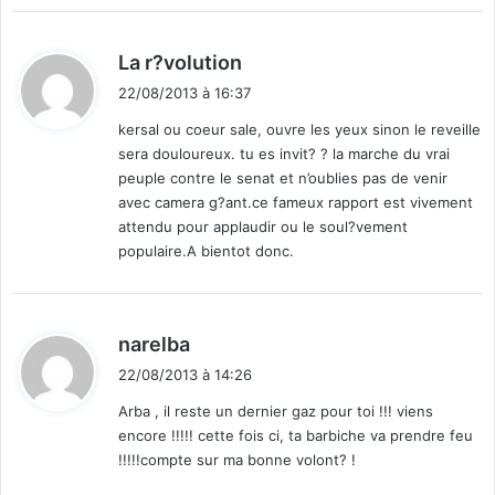
d
La r?volution
i
22/08/2013 à 16:37
t
kersal ou coeur sale, ouvre les yeux sinon le reveille
sera douloureux. tu es invit? ? la marche du vrai
:
peuple contre le senat et n’oublies pas de venir
avec camera g?ant.ce fameux rapport est vivement
attendu pour applaudir ou le soul?vement
populaire.A bientot donc.
d
narelba
i
22/08/2013 à 14:26
t
Arba , il reste un dernier gaz pour toi !!! viens
encore !!!!! cette fois ci, ta barbiche va prendre feu
:
!!!!!compte sur ma bonne volont? !