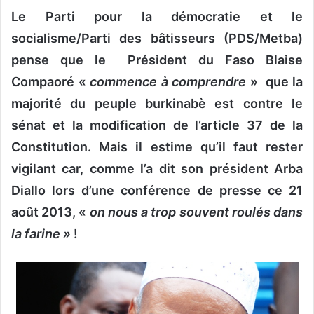
Le Parti pour la démocratie et le
v
o
socialisme/Parti des bâtisseurs (PDS/Metba)
y
pense que le Président du Faso Blaise
e
Compaoré «
commence à comprendre
» que la
r
u
majorité du peuple burkinabè est contre le
n
sénat et la modification de l’article 37 de la
c
Constitution. Mais il estime qu’il faut rester
o
vigilant car, comme l’a dit son président Arba
u
r
Diallo lors d’une conférence de presse ce 21
r
août 2013, «
on nous a trop souvent roulés dans
i
la farine »
!
e
l