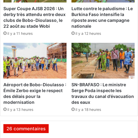
r
a
Super Coupe AJSB 2026 : Un
Lutte contre le paludisme : Le
r
l
derby très attendu entre deux
Burkina Faso intensifie la
e
o
clubs de Bobo-Dioulasso, le
riposte avec une campagne
a
n
22 août au stade Wobi
nationale
v
s
il y a 11 heures
il y a 12 heures
e
s
c
'
u
i
n
n
e
c
v
l
i
i
c
n
Aéroport de Bobo-Dioulasso :
SN-BRAFASO : Le ministre
t
e
Émile Zerbo exige le respect
Serge Poda inspecte les
o
n
des délais pour la
travaux du canal d’évacuation
i
t
modernisation
des eaux
r
8
il y a 13 heures
il y a 18 heures
e
0
d
-
u
6
26 commentaires
p
1
a