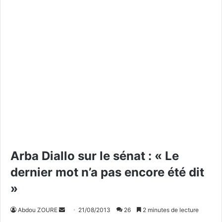
Arba Diallo sur le sénat : « Le
dernier mot n’a pas encore été dit
»
Abdou ZOURE
E
21/08/2013
26
2 minutes de lecture
n