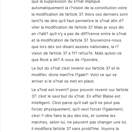
que la suppression du s?nat implique
f
automatiquement la r?vision de la constitution voire
a
la modification de l’article 37. Alors ces derniers sont
c
tent?s de dire qu’il faut permettre le s?nat afin d’?
e
viter la modification de l’article 37. Mais je vous dis
a
en r?alit? qu’il n’y a pas de diff?rence entre le s?nat
u
et la modification de l’article 37. Souvenons-nous
x
que lors des soi-disant assises nationales, la r?
R
vision de l’article 37 a ?t? refus?e. Mais qu’est-ce
w
que Rock a dit? A vous de r?pondre,
a
n
Le but du s?nat c’est revenir sur l’article 37 et le
d
modifier, d’une mani?re l?gale?: Voici ce qui va
a
arriver si le s?nat se met en place.
i
Le s?nat est invent? pour pouvoir revenir sur l’article
s
37: c’est le seul but du s?nat. En effet Blaise est
intelligent. C’est parce qu’il sait qu’il ne peut pas
forcer physiquement, qu’il veut forcer l?galement,
c’est-?-dire faire le jeu des lois, et comme les
marches, selon lui, ne peuvent pas changer une loi,
il modifiera l’article 37 sans probl?me. Voyons la