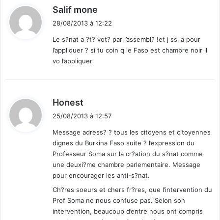
p
d
Salif mone
y
o
i
s
u
28/08/2013 à 12:22
t
h
r
Le s?nat a ?t? vot? par l’assembl? !et j ss la pour
ô
l
l’appliquer ? si tu coin q le Faso est chambre noir il
t
e
:
vo l’appliquer
e
u
r
p
r
d
Honest
e
i
m
25/08/2013 à 12:57
t
i
Message adress? ? tous les citoyens et citoyennes
è
dignes du Burkina Faso suite ? l’expression du
r
:
Professeur Soma sur la cr?ation du s?nat comme
e
une deuxi?me chambre parlementaire. Message
s
pour encourager les anti-s?nat.
o
r
Ch?res soeurs et chers fr?res, que l’intervention du
t
Prof Soma ne nous confuse pas. Selon son
i
intervention, beaucoup d’entre nous ont compris
e