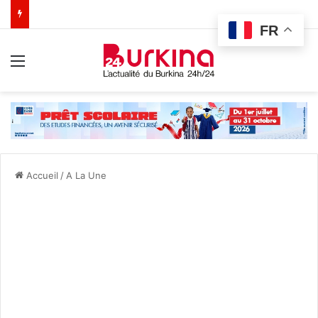
FR
Menu
Accueil
/
A La Une