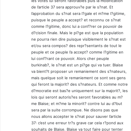
les votes lui seront favorables puis la modification
de l’article 37 sera approuv?e par le s?nat. Et
l’approbation du s?nat sera l?gale et m?me l?gitime,
puisque le peuple a accept? et reconnu ce s?nat
comme l?gitime, donc lui a conf?rer ce pouvoir de
d?cision finale. Mais le pi?ge est que la population
ne pourra rien dire puisque visiblement le s?nat est
et/ou sera compos? des repr?sentants de tout le
peuple et ce peuple l’a accept? comme l?gitime en
lui conf?rant ce pouvoir. Alors cher peuple
burkinab?, le s?nat est un pi?ge qui va tuer. Blaise
va bient?t proposer un remaniement des s?nateurs,
mais quelque soit le remaniement ce sont ses gens
qui feront la majorit? des s?nateurs. Et comme notre
d?mocratie est bas?e uniquement sur la majorit?, les
lois qui seront autoris?es seront favorables au m?
me Blaise; et m?me la minorit? contre lui au d?but
sera par la suite corrompue. Ne disons pas que
nous allons accepter le s?nat pour sauver l’article
37: c’est une erreur tr?s grave car cela r?pond aux
souhaits de Blaise. Blaise va tout faire pour tenter