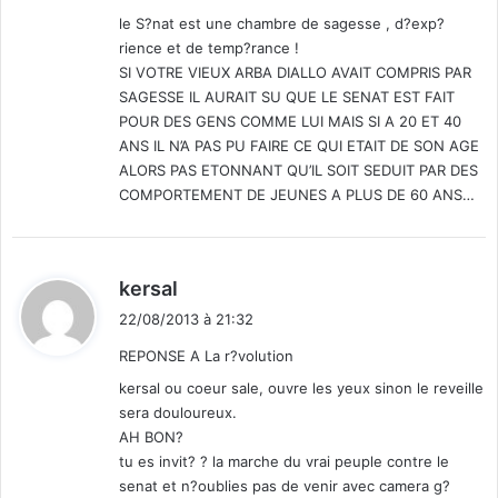
:
le S?nat est une chambre de sagesse , d?exp?
rience et de temp?rance !
SI VOTRE VIEUX ARBA DIALLO AVAIT COMPRIS PAR
SAGESSE IL AURAIT SU QUE LE SENAT EST FAIT
POUR DES GENS COMME LUI MAIS SI A 20 ET 40
ANS IL N’A PAS PU FAIRE CE QUI ETAIT DE SON AGE
ALORS PAS ETONNANT QU’IL SOIT SEDUIT PAR DES
COMPORTEMENT DE JEUNES A PLUS DE 60 ANS…
d
kersal
i
22/08/2013 à 21:32
t
REPONSE A La r?volution
:
kersal ou coeur sale, ouvre les yeux sinon le reveille
sera douloureux.
AH BON?
tu es invit? ? la marche du vrai peuple contre le
senat et n?oublies pas de venir avec camera g?