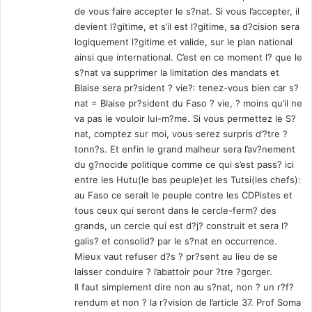
de vous faire accepter le s?nat. Si vous l’accepter, il
devient l?gitime, et s’il est l?gitime, sa d?cision sera
logiquement l?gitime et valide, sur le plan national
ainsi que international. C’est en ce moment l? que le
s?nat va supprimer la limitation des mandats et
Blaise sera pr?sident ? vie?: tenez-vous bien car s?
nat = Blaise pr?sident du Faso ? vie, ? moins qu’il ne
va pas le vouloir lui-m?me. Si vous permettez le S?
nat, comptez sur moi, vous serez surpris d’?tre ?
tonn?s. Et enfin le grand malheur sera l’av?nement
du g?nocide politique comme ce qui s’est pass? ici
entre les Hutu(le bas peuple)et les Tutsi(les chefs):
au Faso ce serait le peuple contre les CDPistes et
tous ceux qui seront dans le cercle-ferm? des
grands, un cercle qui est d?j? construit et sera l?
galis? et consolid? par le s?nat en occurrence.
Mieux vaut refuser d?s ? pr?sent au lieu de se
laisser conduire ? l’abattoir pour ?tre ?gorger.
Il faut simplement dire non au s?nat, non ? un r?f?
rendum et non ? la r?vision de l’article 37. Prof Soma