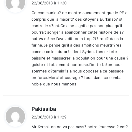
i
22/08/2013 à 11:30
t
Ce communiqu? ne montre aucunement que le PF a
compris que la majorit? des citoyens Burkinab? st
:
contre le s?nat.Cela ne signifie pas non plus qu'il
pourrait songer a abandonner cette histoire de s?
nat.Vs m?me l'avez dit, on a trop ?t? roul? dans la
farine.Je pense qu'il a des ambitions meurtri?res
comme celles du pr?sident Syrien, foncer tete
baiss?e et massacrer la population pour une cause ?
goiste et totalement honteuse.De tte fa?on nous
sommes d?termin?s a nous opposer a ce passage
en force.Merci et courage ? tous dans ce combat
noble que nous menons
d
Pakissiba
i
22/08/2013 à 11:29
t
Mr Kersal. on ne va pas pass? notre jeunesse ? vot?