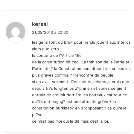
d
kersal
i
21/08/2013 à 20:00
t
les gens font du bruit pour rien,ls jouent aux intellos
alors que zero.
:
le contenu de l?Article 166
de la constitution dit ceci :La trahison de la Patrie et
l?atteinte ? la Constitution constituent les crimes les
plus graves commis ? l?encontre du peuple.
si on avait vraiment d?eminents juristes je crois que
depuis tr?s longtemps z?phirien et sbires seraient
entrain de croupir derri?re les barreaux car tout ce
qu?ils ont engag? est une atteinte gr?ve ? la
constitution burkinab? en s?opposant ? ce qu?elle
pr?voit.
ce n’est pas moi qui le dit mais c’est la loi.