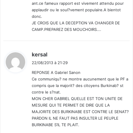
ant.ce fameux rapport est vivement attendu pour
applaudir ou le soul?vement populaire.A bientot
donc.
JE CROIS QUE LA DECEPTION VA CHANGER DE
CAMP.PREPAREZ DES MOUCHOIRS….
d
kersal
i
22/08/2013 à 21:29
t
REPONSE A Gabriel Sanon
Ce communiqu? ne montre aucunement que le PF a
:
compris que la majorit? des citoyens Burkinab? st
contre le s?nat.
MON CHER GABRIEL QUELLE EST TON UNITE DE
MESURE QUI TE PERMET DE DIRE QUE LA
MAJORITE DES BURKINABE EST CONTRE LE SENAT?
PARDON IL NE FAUT PAS INSULTER LE PEUPLE
BURKINABE S’IL TE PLAIT.