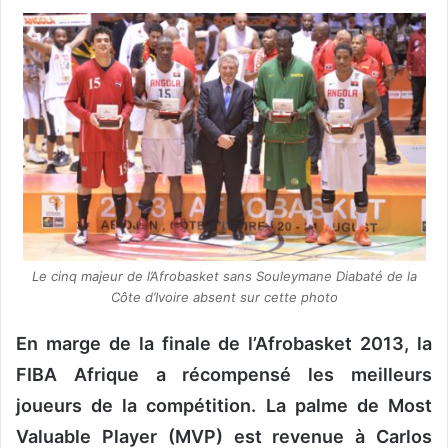
o
y
e
r
u
n
c
o
u
r
r
Le cinq majeur de l’Afrobasket sans Souleymane Diabaté de la
i
Côte d’Ivoire absent sur cette photo
e
l
En marge de la finale de l’Afrobasket 2013, la
FIBA Afrique a récompensé les meilleurs
joueurs de la compétition. La palme de Most
Valuable Player (MVP) est revenue à Carlos