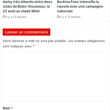
derby très attendu entre deux
Burkina Faso intensifie la
é
clubs de Bobo-Dioulasso, le
riposte avec une campagne
e
22 août au stade Wobi
nationale
d
il y a 12 heures
il y a 12 heures
a
n
s
Laisser un commentaire
l
a
Votre adresse e-mail ne sera pas publiée.
Les champs obligatoires
c
sont indiqués avec
*
o
C
u
r
o
d
m
'
u
m
n
e
r
i
n
v
t
e
a
r
Nom
*