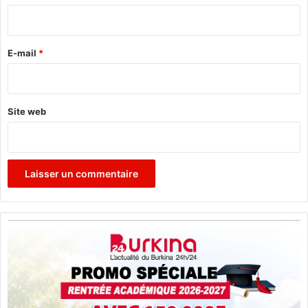
a
i
i
r
n
e
E-mail
*
*
Site web