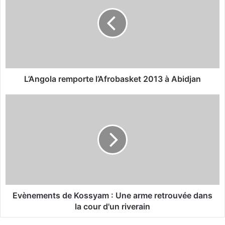
A
n
g
o
l
a
r
e
L’Angola remporte l’Afrobasket 2013 à Abidjan
m
p
E
o
v
r
è
t
n
e
e
l
m
’
e
A
n
f
t
r
s
Evènements de Kossyam : Une arme retrouvée dans
o
d
la cour d'un riverain
b
e