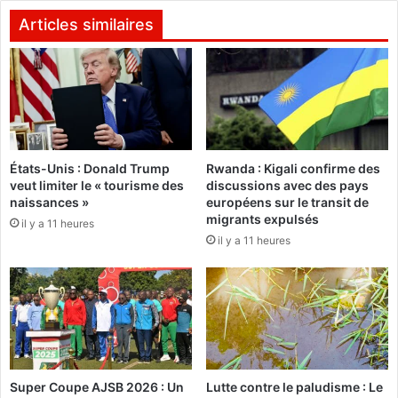
a
K
s
o
Articles similaires
k
s
e
s
t
y
2
a
0
m
1
:
3
U
États-Unis : Donald Trump
Rwanda : Kigali confirme des
à
n
veut limiter le « tourisme des
discussions avec des pays
A
e
naissances »
européens sur le transit de
b
a
migrants expulsés
il y a 11 heures
i
r
il y a 11 heures
d
m
j
e
a
r
n
e
t
r
o
u
Super Coupe AJSB 2026 : Un
Lutte contre le paludisme : Le
v