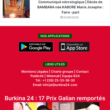
Communiqué nécrologique | Décès de
BAMBARA née KABORE Marie Josephe :
Faire -part
01/06/2026
NOS APPLICATIONS
LIENS UTILES
Mentions Légales |
Charte groupe |
Contact
Publicité
|
Webmail |
Equipe B24
Tél : +( 226) 25-33-38-30
Email: info[at]burkina24.com
Burkina 24 : 17 Prix Galian remportés