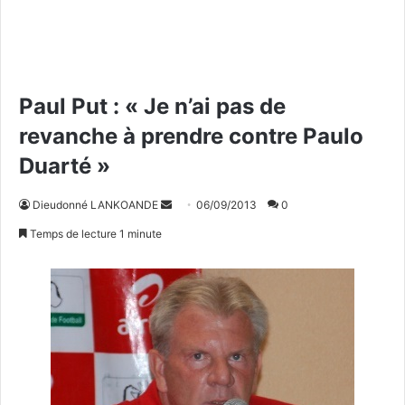
Paul Put : « Je n’ai pas de
revanche à prendre contre Paulo
Duarté »
Dieudonné LANKOANDE
E
06/09/2013
0
n
Temps de lecture 1 minute
v
o
y
e
r
u
n
c