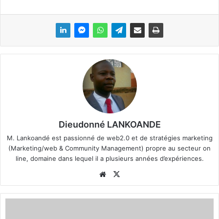
Dieudonné LANKOANDE
M. Lankoandé est passionné de web2.0 et de stratégies marketing
(Marketing/web & Community Management) propre au secteur on
line, domaine dans lequel il a plusieurs années d’expériences.
We
X
bsi
te
C
P