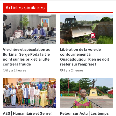
e
n
r
t
Articles similaires
t
5
e
d
p
e
a
O
r
u
l
a
e
g
Vie chère et spéculation au
Libération de la voie de
K
a
Burkina : Serge Poda fait le
contournement à
e
d
point sur les prix et la lutte
Ouagadougou : Rien ne doit
n
o
contre la fraude
rester sur l’emprise !
y
u
il y a 2 heures
il y a 2 heures
a
g
o
u
:
M
a
r
c
AES | Humanitaire et Genre :
Retour sur Actu | Les temps
h