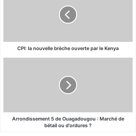
I
:
l
a
n
o
u
v
CPI: la nouvelle brèche ouverte par le Kenya
e
l
A
l
r
e
r
b
o
r
n
è
d
c
i
h
s
e
s
o
e
Arrondissement 5 de Ouagadougou : Marché de
u
m
bétail ou d'ordures ?
v
e