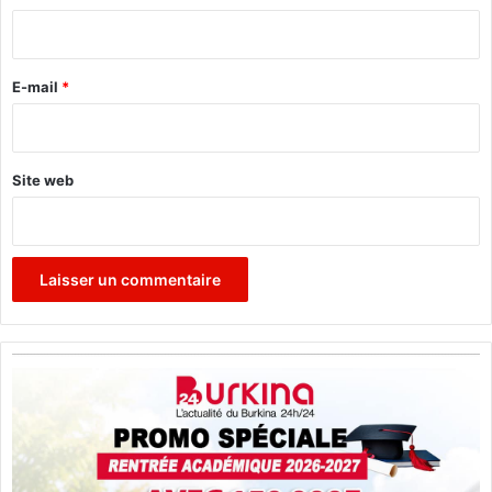
i
r
e
E-mail
*
*
Site web