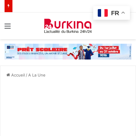
FR
Menu
Accueil
/
A La Une