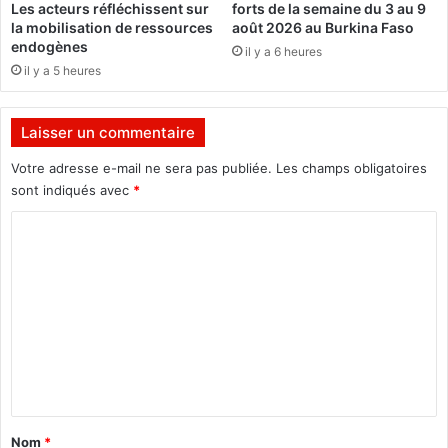
Les acteurs réfléchissent sur
forts de la semaine du 3 au 9
é
la mobilisation de ressources
août 2026 au Burkina Faso
d
endogènes
il y a 6 heures
e
il y a 5 heures
b
é
t
Laisser un commentaire
a
i
Votre adresse e-mail ne sera pas publiée.
Les champs obligatoires
l
sont indiqués avec
*
o
C
u
d
o
'
m
o
r
m
d
e
u
r
n
e
t
s
a
?
Nom
*