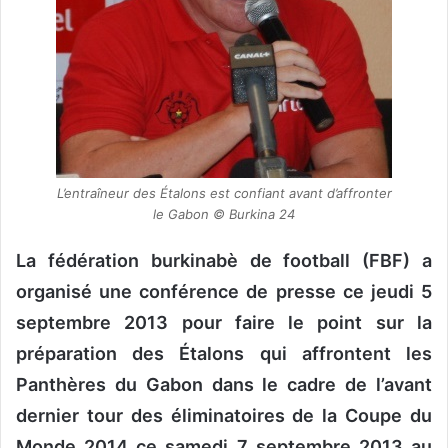
o
u
r
r
i
e
l
L’entraîneur des Étalons est confiant avant d’affronter
le Gabon © Burkina 24
La fédération burkinabè de football (FBF) a
organisé une conférence de presse ce jeudi 5
septembre 2013 pour faire le point sur la
préparation des Étalons qui affrontent les
Panthères du Gabon dans le cadre de l’avant
dernier tour des éliminatoires de la Coupe du
Monde 2014 ce samedi 7 septembre 2013 au