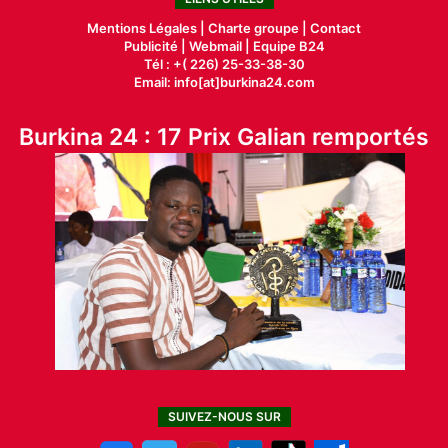
Mentions Légales |
Charte groupe |
Contact
Publicité
|
Webmail |
Equipe B24
Tél : +( 226) 25-33-38-30
Email: info[at]burkina24.com
Burkina 24 : 17 Prix Galian remportés
SUIVEZ-NOUS SUR