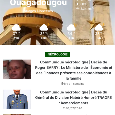
Ouagadougou
60%
o
i
e
r
3.34 km/h
Nuages Dispersés
k
n
a
m
37
35
34
33
℃
℃
℃
℃
ven
sam
dim
lun
NÉCROLOGIE
Communiqué nécrologique | Décès de
Roger BARRY : Le Ministère de l’Économie et
des Finances présente ses condoléances à
la famille
il y a 1 semaine
Communiqué nécrologique | Décès du
Général de Division Nabéré Honoré TRAORÉ
: Remerciements
03/07/2026