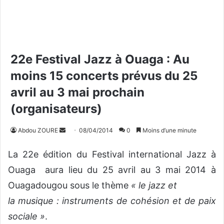
22e Festival Jazz à Ouaga : Au
moins 15 concerts prévus du 25
avril au 3 mai prochain
(organisateurs)
Abdou ZOURE
E
08/04/2014
0
Moins d’une minute
n
La 22e édition du Festival international Jazz à
v
o
Ouaga aura lieu du 25 avril au 3 mai 2014 à
y
Ouagadougou sous le thème
« le jazz et
e
la musique : instruments de cohésion et de paix
r
u
sociale »
.