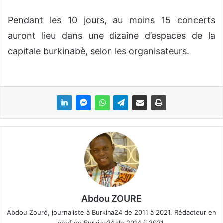
n
c
Pendant les 10 jours, au moins 15 concerts
o
auront lieu dans une dizaine d’espaces de la
u
capitale burkinabè, selon les organisateurs.
r
r
i
e
l
Abdou ZOURE
Abdou Zouré, journaliste à Burkina24 de 2011 à 2021. Rédacteur en
chef de Burkina24 de 2014 à 2021.