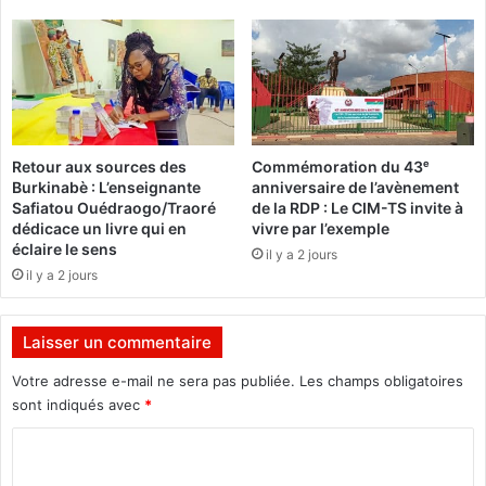
n
m
v
p
i
o
r
r
o
t
n
e
2
l
Retour aux sources des
Commémoration du 43ᵉ
0
e
Burkinabè : L’enseignante
anniversaire de l’avènement
0
s
Safiatou Ouédraogo/Traoré
de la RDP : Le CIM-TS invite à
k
é
dédicace un livre qui en
vivre par l’exemple
g
l
éclaire le sens
il y a 2 jours
d
e
il y a 2 jours
e
c
v
t
i
i
Laisser un commentaire
a
o
n
Votre adresse e-mail ne sera pas publiée.
Les champs obligatoires
n
d
sont indiqués avec
*
s
e
C
d
e
o