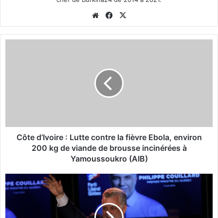
We
Fa
X
bsi
ce
te
bo
C
ok
ô
t
e
d
’
I
v
o
i
Côte d’Ivoire : Lutte contre la fièvre Ebola, environ
r
200 kg de viande de brousse incinérées à
e
Yamoussoukro (AIB)
:
L
Q
u
u
t
é
t
b
e