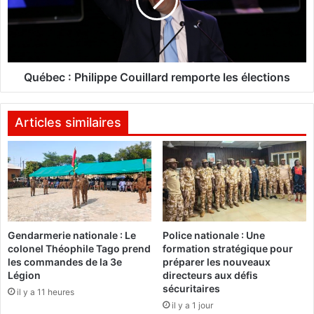
e
c
c
o
:
n
P
t
h
r
i
Québec : Philippe Couillard remporte les élections
e
l
l
i
a
p
Articles similaires
f
p
i
e
è
C
v
o
r
u
e
i
E
l
Gendarmerie nationale : Le
Police nationale : Une
b
l
colonel Théophile Tago prend
formation stratégique pour
o
a
les commandes de la 3e
préparer les nouveaux
l
r
Légion
directeurs aux défis
a
d
sécuritaires
il y a 11 heures
,
r
il y a 1 jour
e
e