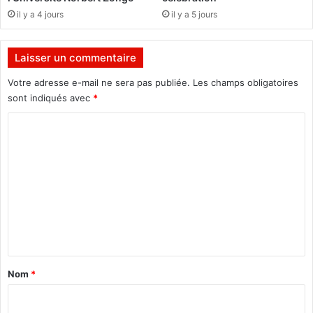
e
r
il y a 4 jours
il y a 5 jours
e
i
n
v
t
e
Laisser un commentaire
e
à
n
s
Votre adresse e-mail ne sera pas publiée.
Les champs obligatoires
d
e
sont indiqués avec
*
j
n
o
C
o
u
u
o
e
r
m
r
r
s
i
m
a
r
e
p
»
a
,
n
r
Z
t
t
a
i
a
k
Nom
*
t
a
i
i
r
r