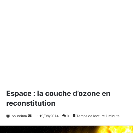
Espace : la couche d’ozone en
reconstitution
lboureima
E
19/09/2014
0
Temps de lecture 1 minute
n
v