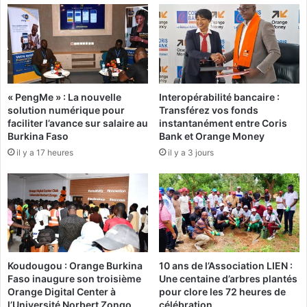
u
l
e
f
a
:
u
L
d
a
r
« PengMe » : La nouvelle
Interopérabilité bancaire :
d
a
solution numérique pour
Transférez vos fonds
i
i
faciliter l’avance sur salaire au
instantanément entre Coris
a
t
Burkina Faso
Bank et Orange Money
s
q
il y a 17 heures
il y a 3 jours
p
u
o
e
r
l
a
a
f
s
é
a
m
l
i
l
Koudougou : Orange Burkina
10 ans de l’Association LIEN :
n
e
Faso inaugure son troisième
Une centaine d’arbres plantés
i
a
Orange Digital Center à
pour clore les 72 heures de
n
r
l’Université Norbert Zongo
célébration