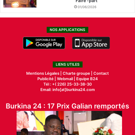
Faire -part
01/06/2026
NOS APPLICATIONS
LIENS UTILES
Mentions Légales |
Charte groupe |
Contact
Publicité
|
Webmail |
Equipe B24
Tél : +( 226) 25-33-38-30
Email: info[at]burkina24.com
Burkina 24 : 17 Prix Galian remportés