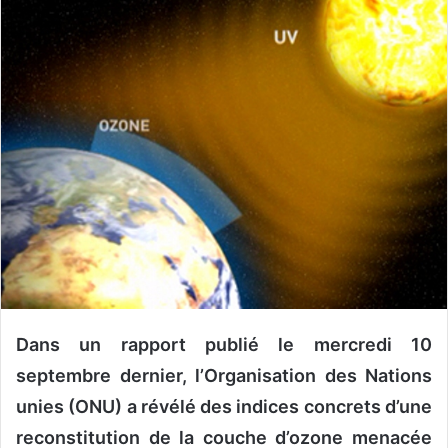
o
y
e
r
u
n
c
o
u
r
r
i
e
l
Dans un rapport publié le mercredi 10
septembre dernier, l’Organisation des Nations
unies (ONU) a révélé des indices concrets d’une
reconstitution de la couche d’ozone menacée