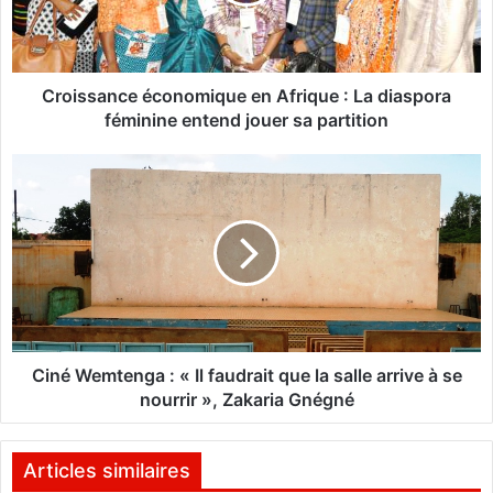
s
a
n
c
e
Croissance économique en Afrique : La diaspora
é
féminine entend jouer sa partition
c
o
C
n
i
o
n
m
é
i
W
q
e
u
m
e
t
e
e
n
n
Ciné Wemtenga : « Il faudrait que la salle arrive à se
A
g
nourrir », Zakaria Gnégné
f
a
r
:
i
«
Articles similaires
q
I