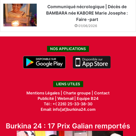
Communiqué nécrologique | Décès de
BAMBARA née KABORE Marie Josephe :
Faire -part
01/06/2026
NOS APPLICATIONS
LIENS UTILES
Mentions Légales |
Charte groupe |
Contact
Publicité
|
Webmail |
Equipe B24
Tél : +( 226) 25-33-38-30
Email: info[at]burkina24.com
Burkina 24 : 17 Prix Galian remportés