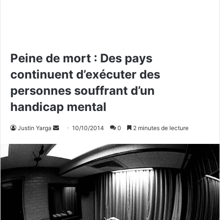
Peine de mort : Des pays
continuent d’exécuter des
personnes souffrant d’un
handicap mental
Justin Yarga
E
10/10/2014
0
2 minutes de lecture
n
v
o
y
e
r
u