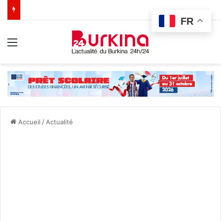
FR
Menu
Accueil
/
Actualité