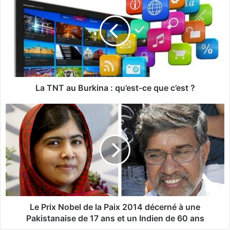
a
T
N
T
a
u
B
u
La TNT au Burkina : qu’est-ce que c’est ?
r
k
L
i
e
n
P
a
r
:
i
q
x
u
N
’
o
e
b
s
e
Le Prix Nobel de la Paix 2014 décerné à une
t
l
Pakistanaise de 17 ans et un Indien de 60 ans
-
d