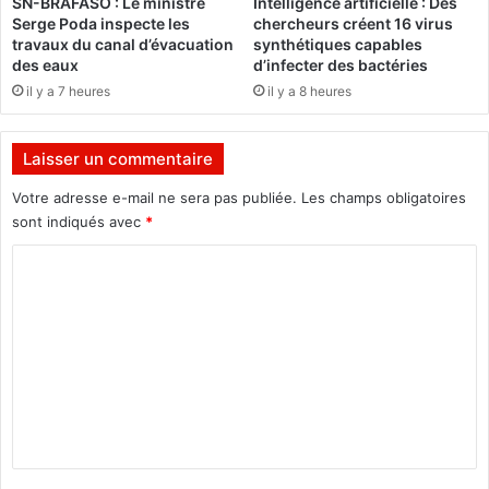
SN-BRAFASO : Le ministre
Intelligence artificielle : Des
e
Serge Poda inspecte les
chercheurs créent 16 virus
P
travaux du canal d’évacuation
synthétiques capables
a
des eaux
d’infecter des bactéries
k
il y a 7 heures
il y a 8 heures
i
s
t
Laisser un commentaire
a
n
Votre adresse e-mail ne sera pas publiée.
Les champs obligatoires
a
sont indiqués avec
*
i
C
s
e
o
d
m
e
1
m
7
e
a
n
n
s
t
e