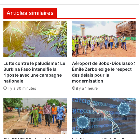
c
e
e
l
Articles similaires
q
a
u
P
e
a
c
i
’
x
e
2
s
0
Lutte contre le paludisme : Le
Aéroport de Bobo-Dioulasso :
t
1
Burkina Faso intensifie la
Émile Zerbo exige le respect
4
riposte avec une campagne
des délais pour la
?
d
nationale
modernisation
é
il y a 30 minutes
il y a 1 heure
c
e
r
n
é
à
u
n