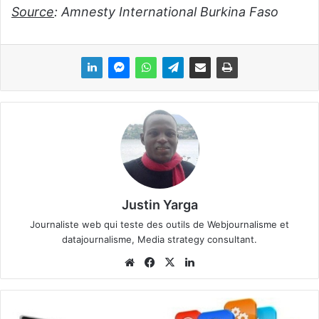
Source
: Amnesty International Burkina Faso
Justin Yarga
Journaliste web qui teste des outils de Webjournalisme et
datajournalisme, Media strategy consultant.
We
Fa
X
Lin
bsi
ce
ke
te
bo
din
L
ok