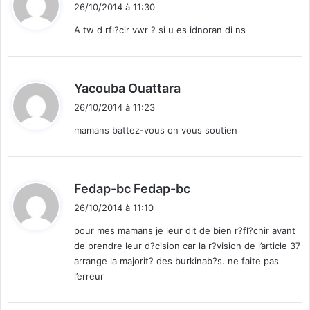
i
26/10/2014 à 11:30
t
A tw d rfl?cir vwr ? si u es idnoran di ns
:
d
Yacouba Ouattara
i
26/10/2014 à 11:23
t
mamans battez-vous on vous soutien
:
d
Fedap-bc Fedap-bc
i
26/10/2014 à 11:10
t
pour mes mamans je leur dit de bien r?fl?chir avant
de prendre leur d?cision car la r?vision de l’article 37
:
arrange la majorit? des burkinab?s. ne faite pas
l’erreur