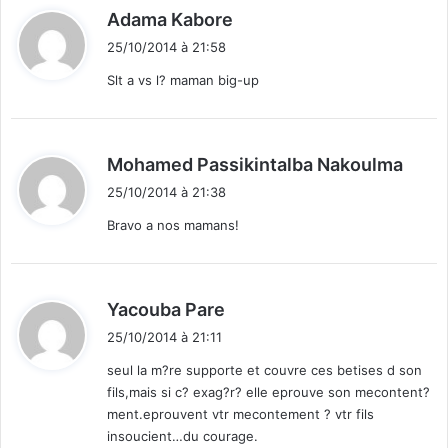
d
Adama Kabore
i
25/10/2014 à 21:58
t
Slt a vs l? maman big-up
:
d
Mohamed Passikintalba Nakoulma
i
25/10/2014 à 21:38
t
Bravo a nos mamans!
:
d
Yacouba Pare
i
25/10/2014 à 21:11
t
seul la m?re supporte et couvre ces betises d son
fils,mais si c? exag?r? elle eprouve son mecontent?
:
ment.eprouvent vtr mecontement ? vtr fils
insoucient…du courage.