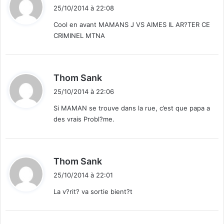
i
25/10/2014 à 22:08
t
Cool en avant MAMANS J VS AIMES IL AR?TER CE
CRIMINEL MTNA
:
d
Thom Sank
i
25/10/2014 à 22:06
t
Si MAMAN se trouve dans la rue, c’est que papa a
des vrais Probl?me.
:
d
Thom Sank
i
25/10/2014 à 22:01
t
La v?rit? va sortie bient?t
: