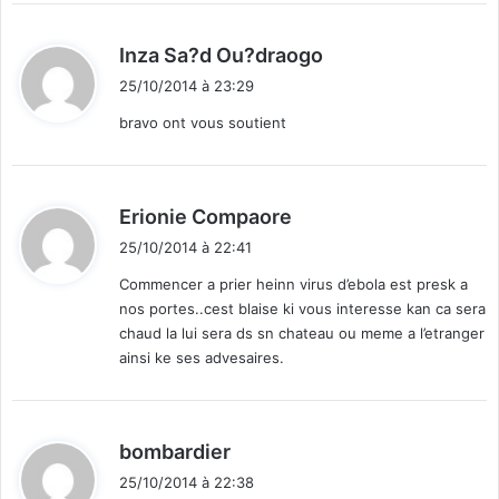
d
Inza Sa?d Ou?draogo
i
25/10/2014 à 23:29
t
bravo ont vous soutient
:
d
Erionie Compaore
i
25/10/2014 à 22:41
t
Commencer a prier heinn virus d’ebola est presk a
nos portes..cest blaise ki vous interesse kan ca sera
:
chaud la lui sera ds sn chateau ou meme a l’etranger
ainsi ke ses advesaires.
d
bombardier
i
25/10/2014 à 22:38
t