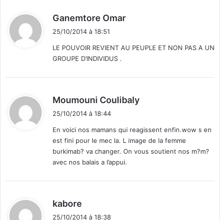
d
Ganemtore Omar
i
25/10/2014 à 18:51
t
LE POUVOIR REVIENT AU PEUPLE ET NON PAS A UN
GROUPE D’INDIVIDUS .
:
d
Moumouni Coulibaly
i
25/10/2014 à 18:44
t
En voici nos mamans qui reagissent enfin.wow s en
est fini pour le mec la. L image de la femme
:
burkimab? va changer. On vous soutient nos m?m?
avec nos balais a l’appui.
d
kabore
i
25/10/2014 à 18:38