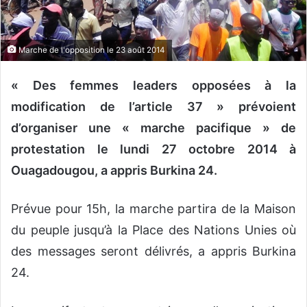
o
u
r
Marche de l'opposition le 23 août 2014
r
i
« Des femmes leaders opposées à la
e
modification de l’article 37 » prévoient
l
d’organiser une « marche pacifique » de
protestation le lundi 27 octobre 2014 à
Ouagadougou, a appris Burkina 24.
Prévue pour 15h, la marche partira de la Maison
du peuple jusqu’à la Place des Nations Unies où
des messages seront délivrés, a appris Burkina
24.