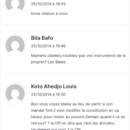
i
25/10/2014 à 19:55
t
bnne chance a vous
:
d
Bila Bafo
i
25/10/2014 à 19:46
t
Mamans cibelles,n’oubliez pas vos instruments de la
propret?:Les Balais.
:
d
Koto Ahedjo Louis
i
25/10/2014 à 19:30
t
Bon vous voyez blaise au lieu de partir si son
mandat finit,il veut modifier la constitution en sa
:
faveur pour rester au pouvoir.Demain quand il va se
retrouv? ? la CPI on dira que c’est les africains
seulement qui vont ? la CPI.