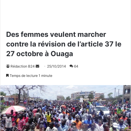
Des femmes veulent marcher
contre la révision de l’article 37 le
27 octobre à Ouaga
Rédaction B24
E
25/10/2014
64
n
Temps de lecture 1 minute
v
o
y
e
r
u
n
c