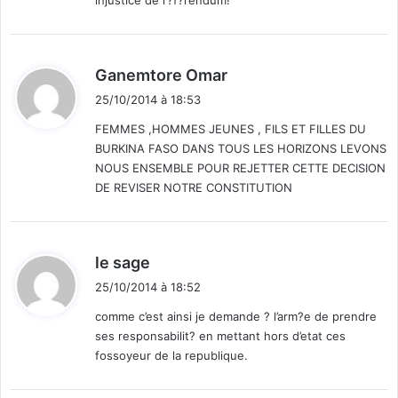
d
Ganemtore Omar
i
25/10/2014 à 18:53
t
FEMMES ,HOMMES JEUNES , FILS ET FILLES DU
BURKINA FASO DANS TOUS LES HORIZONS LEVONS
:
NOUS ENSEMBLE POUR REJETTER CETTE DECISION
DE REVISER NOTRE CONSTITUTION
d
le sage
i
25/10/2014 à 18:52
t
comme c’est ainsi je demande ? l’arm?e de prendre
ses responsabilit? en mettant hors d’etat ces
:
fossoyeur de la republique.