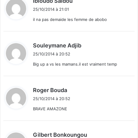
Ibloudo Saidou
i
25/10/2014 à 21:01
t
il na pas demaide les femme de abobo
:
d
Souleymane Adjib
i
25/10/2014 à 20:52
t
Big up a vs les mamans.il est vraiment temp
:
d
Roger Bouda
i
25/10/2014 à 20:52
t
BRAVE AMAZONE
:
d
Gilbert Bonkoungou