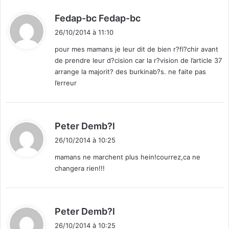
d
Fedap-bc Fedap-bc
i
26/10/2014 à 11:10
t
pour mes mamans je leur dit de bien r?fl?chir avant
de prendre leur d?cision car la r?vision de l’article 37
:
arrange la majorit? des burkinab?s. ne faite pas
l’erreur
d
Peter Demb?l
i
26/10/2014 à 10:25
t
mamans ne marchent plus hein!courrez,ca ne
changera rien!!!
:
d
Peter Demb?l
i
26/10/2014 à 10:25