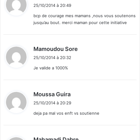
i
25/10/2014 à 20:49
t
bcp de courage mes mamans ,nous vous soutenons
jusqu’au bout. merci maman pour cette initiative
:
d
Mamoudou Sore
i
25/10/2014 à 20:32
t
Je valide a 1000%
:
d
Moussa Guira
i
25/10/2014 à 20:29
t
deja pa mal vos enft vs soutienne
:
d
Mahamadi Dabre