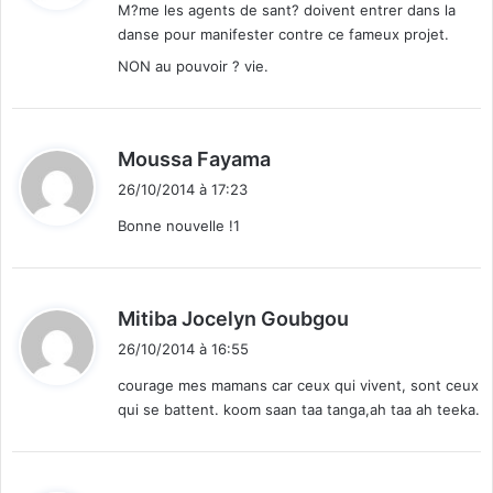
M?me les agents de sant? doivent entrer dans la
u
danse pour manifester contre ce fameux projet.
n
:
s
NON au pouvoir ? vie.
d
e
s
j
d
Moussa Fayama
e
i
26/10/2014 à 17:23
u
t
n
Bonne nouvelle !1
e
:
s
d
a
d
Mitiba Jocelyn Goubgou
n
i
26/10/2014 à 16:55
s
t
l
courage mes mamans car ceux qui vivent, sont ceux
a
qui se battent. koom saan taa tanga,ah taa ah teeka.
:
p
a
i