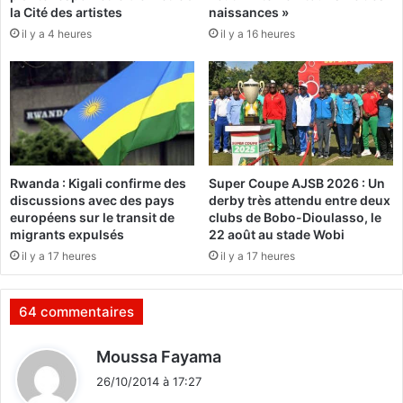
la Cité des artistes
naissances »
é
il y a 4 heures
il y a 16 heures
f
e
n
s
e
d
e
s
Rwanda : Kigali confirme des
Super Coupe AJSB 2026 : Un
i
discussions avec des pays
derby très attendu entre deux
n
européens sur le transit de
clubs de Bobo-Dioulasso, le
t
migrants expulsés
22 août au stade Wobi
é
il y a 17 heures
il y a 17 heures
r
ê
t
64 commentaires
s
c
d
Moussa Fayama
o
i
m
26/10/2014 à 17:27
t
m