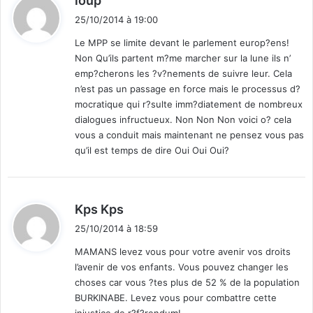
loup
i
25/10/2014 à 19:00
t
Le MPP se limite devant le parlement europ?ens!
Non Qu’ils partent m?me marcher sur la lune ils n’
:
emp?cherons les ?v?nements de suivre leur. Cela
n’est pas un passage en force mais le processus d?
mocratique qui r?sulte imm?diatement de nombreux
dialogues infructueux. Non Non Non voici o? cela
vous a conduit mais maintenant ne pensez vous pas
qu’il est temps de dire Oui Oui Oui?
d
Kps Kps
i
25/10/2014 à 18:59
t
MAMANS levez vous pour votre avenir vos droits
l’avenir de vos enfants. Vous pouvez changer les
:
choses car vous ?tes plus de 52 % de la population
BURKINABE. Levez vous pour combattre cette
injustice de r?f?rendum!