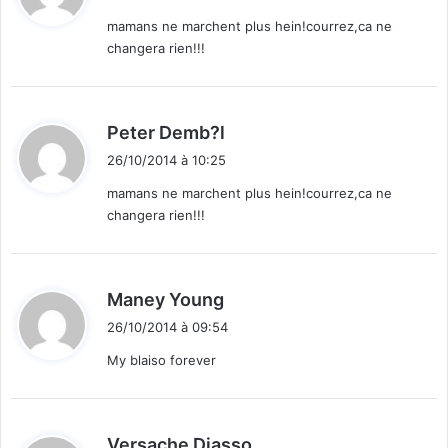
t
mamans ne marchent plus hein!courrez,ca ne
changera rien!!!
:
d
Peter Demb?l
i
26/10/2014 à 10:25
t
mamans ne marchent plus hein!courrez,ca ne
changera rien!!!
:
d
Maney Young
i
26/10/2014 à 09:54
t
My blaiso forever
:
d
Versache Diasso