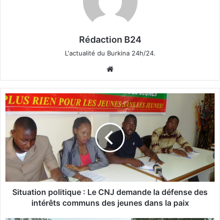
Rédaction B24
L'actualité du Burkina 24h/24.
We
bsi
te
S
i
t
u
a
t
i
o
n
p
Situation politique : Le CNJ demande la défense des
o
intérêts communs des jeunes dans la paix
l