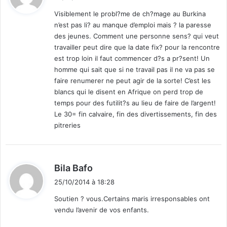
t
Visiblement le probl?me de ch?mage au Burkina
n’est pas li? au manque d’emploi mais ? la paresse
:
des jeunes. Comment une personne sens? qui veut
travailler peut dire que la date fix? pour la rencontre
est trop loin il faut commencer d?s a pr?sent! Un
homme qui sait que si ne travail pas il ne va pas se
faire renumerer ne peut agir de la sorte! C’est les
blancs qui le disent en Afrique on perd trop de
temps pour des futilit?s au lieu de faire de l’argent!
Le 30= fin calvaire, fin des divertissements, fin des
pitreries
d
Bila Bafo
i
25/10/2014 à 18:28
t
Soutien ? vous.Certains maris irresponsables ont
vendu l’avenir de vos enfants.
: