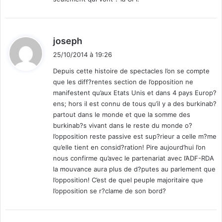
d
joseph
i
25/10/2014 à 19:26
t
Depuis cette histoire de spectacles l’on se compte
que les diff?rentes section de l’opposition ne
:
manifestent qu’aux Etats Unis et dans 4 pays Europ?
ens; hors il est connu de tous qu’il y a des burkinab?
partout dans le monde et que la somme des
burkinab?s vivant dans le reste du monde o?
l’opposition reste passive est sup?rieur a celle m?me
qu’elle tient en consid?ration! Pire aujourd’hui l’on
nous confirme qu’avec le partenariat avec l’ADF-RDA
la mouvance aura plus de d?putes au parlement que
l’opposition! C’est de quel peuple majoritaire que
l’opposition se r?clame de son bord?