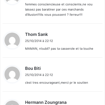
femmes consciencieuse et consciente,ne vou
laissez pas baratiner par ces marchands
:
d’illusion!!!ils vous poussent ? l’erreur!!!
d
Thom Sank
i
25/10/2014 à 22:12
t
MAMAN, n’oubli? pas ta casserole et ta louche
:
d
Bou Biti
i
25/10/2014 à 22:12
t
c’est tres encourageant,merci pr le soutien
:
d
Hermann Zoungrana