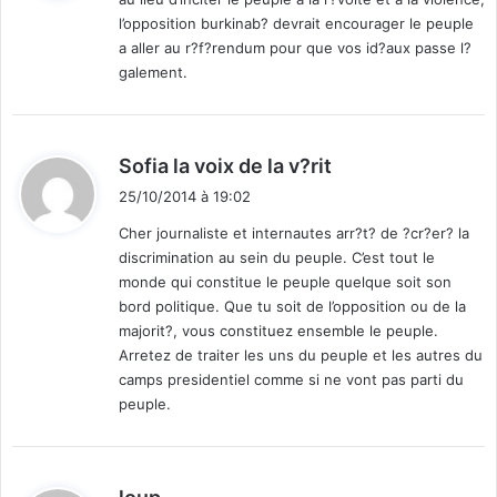
l’opposition burkinab? devrait encourager le peuple
:
a aller au r?f?rendum pour que vos id?aux passe l?
galement.
d
Sofia la voix de la v?rit
i
25/10/2014 à 19:02
t
Cher journaliste et internautes arr?t? de ?cr?er? la
discrimination au sein du peuple. C’est tout le
:
monde qui constitue le peuple quelque soit son
bord politique. Que tu soit de l’opposition ou de la
majorit?, vous constituez ensemble le peuple.
Arretez de traiter les uns du peuple et les autres du
camps presidentiel comme si ne vont pas parti du
peuple.
d