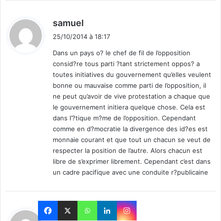
d
samuel
i
25/10/2014 à 18:17
t
Dans un pays o? le chef de fil de l’opposition
consid?re tous parti ?tant strictement oppos? a
:
toutes initiatives du gouvernement qu’elles veulent
bonne ou mauvaise comme parti de l’opposition, il
ne peut qu’avoir de vive protestation a chaque que
le gouvernement initiera quelque chose. Cela est
dans l’?tique m?me de l’opposition. Cependant
comme en d?mocratie la divergence des id?es est
monnaie courant et que tout un chacun se veut de
respecter la position de l’autre. Alors chacun est
libre de s’exprimer librement. Cependant c’est dans
un cadre pacifique avec une conduite r?publicaine
d
Isko Kabore