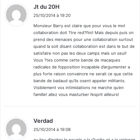
d
Jt du 20H
i
25/10/2014 à 19:20
t
Monsieur Barry est claire que pour vous le mot
collaboration doit ?tre red?fini! Mais depuis puis on
:
prend des menaces pour une collaboration surtout
quand la soit disant collaboration est dans le but de
satisfaire non pas les deux camps mais un seul!
Vous ?tes comme cette bande de macaques
radicales de l’opposition incapable d’argumenter a
plus forte raison convaincre ne serait ce que cette
bande de badaud qu’ils osent appeler militants.
Visiblement vos intimidations ne marche qu’en
famille! allez vous masturber l’esprit ailleurs!
d
Verdad
i
25/10/2014 à 19:08
t
au lieu d’inciter le peuple a la r?volte et a la violence,