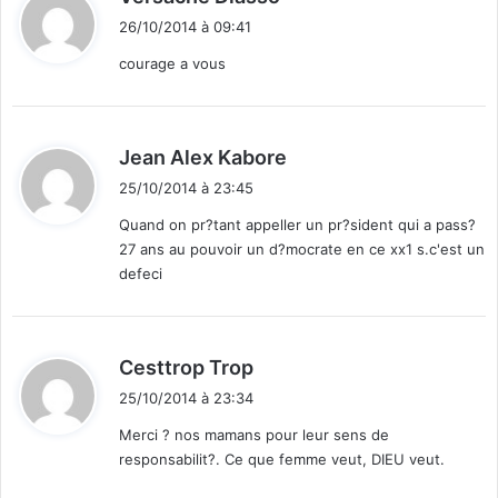
i
26/10/2014 à 09:41
t
courage a vous
:
d
Jean Alex Kabore
i
25/10/2014 à 23:45
t
Quand on pr?tant appeller un pr?sident qui a pass?
27 ans au pouvoir un d?mocrate en ce xx1 s.c'est un
:
defeci
d
Cesttrop Trop
i
25/10/2014 à 23:34
t
Merci ? nos mamans pour leur sens de
responsabilit?. Ce que femme veut, DIEU veut.
: