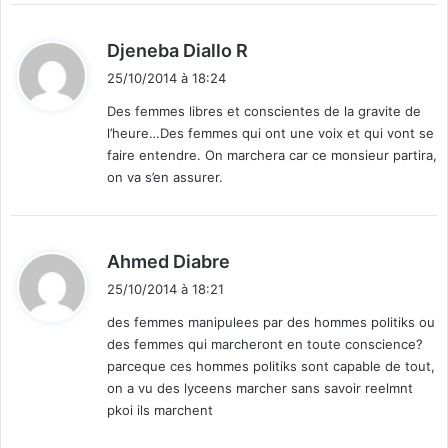
d
Djeneba Diallo R
i
25/10/2014 à 18:24
t
Des femmes libres et conscientes de la gravite de
l’heure…Des femmes qui ont une voix et qui vont se
:
faire entendre. On marchera car ce monsieur partira,
on va s’en assurer.
d
Ahmed Diabre
i
25/10/2014 à 18:21
t
des femmes manipulees par des hommes politiks ou
des femmes qui marcheront en toute conscience?
:
parceque ces hommes politiks sont capable de tout,
on a vu des lyceens marcher sans savoir reelmnt
pkoi ils marchent