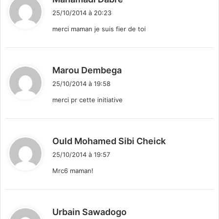
i
25/10/2014 à 20:23
t
merci maman je suis fier de toi
:
d
Marou Dembega
i
25/10/2014 à 19:58
t
merci pr cette initiative
:
d
Ould Mohamed Sibi Cheick
i
25/10/2014 à 19:57
t
Mrc6 maman!
:
d
Urbain Sawadogo