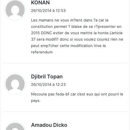
d
x
KONAN
i
26/10/2014 à 12:53
t
Les mamans ne vous m?lent dans ?a car la
constitution permet ? blaise de se r?presenter en
:
2015 DONC eviter de vous mettre la honte.L’article
37 sera modifi? donc si vous voulez courez rien ne
peut emp?cher cette modification.Vive le
referendum
d
Djibril Topan
i
26/10/2014 à 12:23
t
N’ecoute pas feda-bf car c’est eux qui ont pourri le
pays.
:
d
Amadou Dicko