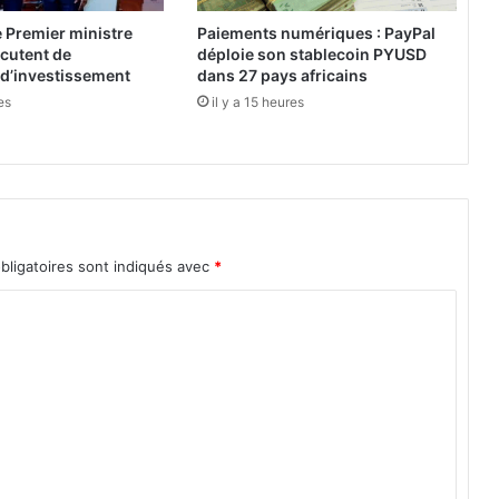
,
e Premier ministre
Paiements numériques : PayPal
l
cutent de
déploie son stablecoin PYUSD
a
 d’investissement
dans 27 pays africains
p
es
il y a 15 heures
r
é
m
o
n
i
t
bligatoires sont indiqués avec
*
i
o
n
d
e
H
u
m
a
n