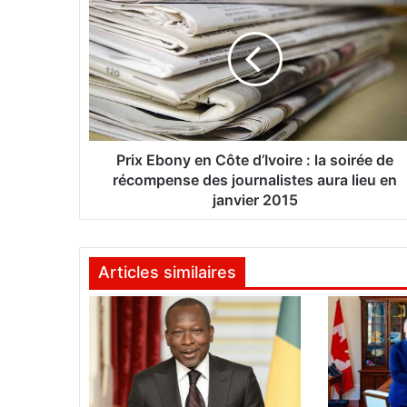
r
i
x
E
b
o
n
y
e
Prix Ebony en Côte d’Ivoire : la soirée de
n
récompense des journalistes aura lieu en
C
janvier 2015
ô
t
e
Articles similaires
d
’
I
v
o
i
r
e