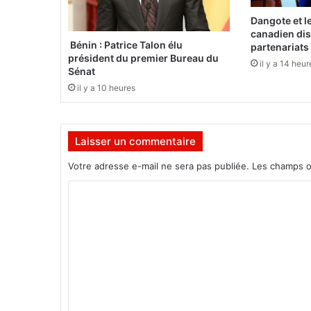
Dangote et l
:
canadien dis
l
Bénin : Patrice Talon élu
partenariats
président du premier Bureau du
a
il y a 14 heur
Sénat
s
o
il y a 10 heures
i
r
é
Laisser un commentaire
e
d
Votre adresse e-mail ne sera pas publiée.
Les champs o
e
r
C
é
o
c
m
o
m
m
p
e
e
n
n
s