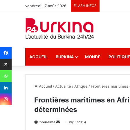
vendredi , 7 août 2026
FLASH INFOS
ACCUEIL
BURKINA
MONDE
POLITIQU
Accueil
/
Actualité
/
Afrique
/
Frontières maritimes
Frontières maritimes en Afr
déterminées
lboureima
E
09/11/2014
n