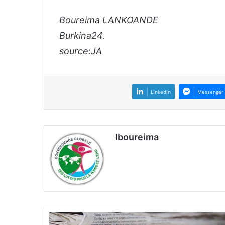
Boureima LANKOANDE
Burkina24.
source:JA
Linkedin
Messenger
lboureima
P