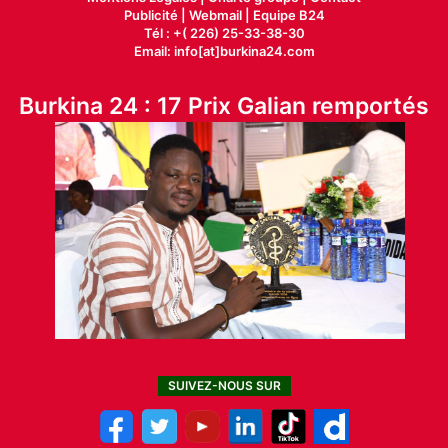
Publicité
|
Webmail |
Equipe B24
Tél : +( 226) 25-33-38-30
Email: info[at]burkina24.com
Burkina 24 : 17 Prix Galian remportés
SUIVEZ-NOUS SUR