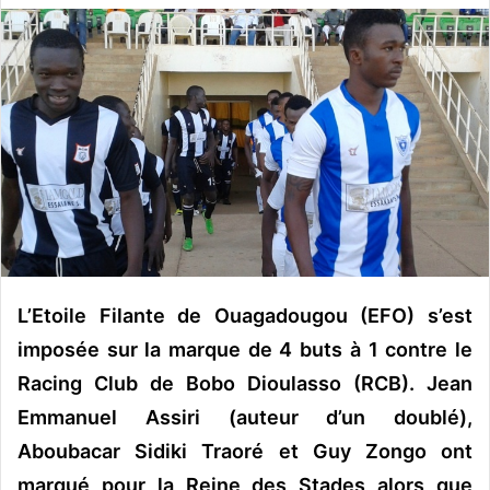
v
o
y
e
r
u
n
c
o
u
r
L’Etoile Filante de Ouagadougou (EFO) s’est
r
i
imposée sur la marque de 4 buts à 1 contre le
e
Racing Club de Bobo Dioulasso (RCB). Jean
l
Emmanuel Assiri (auteur d’un doublé),
Aboubacar Sidiki Traoré et Guy Zongo ont
marqué pour la Reine des Stades alors que