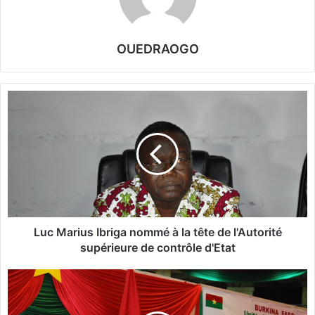
OUEDRAOGO
L
u
c
M
a
r
i
u
s
I
Luc Marius Ibriga nommé à la tête de l'Autorité
b
supérieure de contrôle d'Etat
r
i
L
g
e
a
s