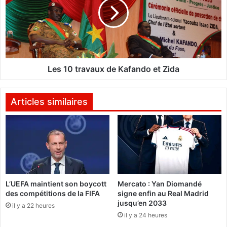
n
1
o
0
m
t
m
r
é
a
à
v
l
a
Les 10 travaux de Kafando et Zida
a
u
t
x
ê
d
Articles similaires
t
e
e
K
d
a
e
f
l
a
'
n
A
d
L’UEFA maintient son boycott
Mercato : Yan Diomandé
u
o
des compétitions de la FIFA
signe enfin au Real Madrid
t
e
jusqu’en 2033
o
il y a 22 heures
t
il y a 24 heures
r
Z
i