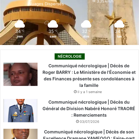
3.35 km/h
Nuages Dispersés
k
n
a
m
34
35
32
34
℃
℃
℃
℃
ven
sam
dim
lun
NÉCROLOGIE
Communiqué nécrologique | Décès de
Roger BARRY : Le Ministère de l’Économie et
des Finances présente ses condoléances à
la famille
il y a 1 semaine
Communiqué nécrologique | Décès du
Général de Division Nabéré Honoré TRAORÉ
: Remerciements
03/07/2026
Communiqué nécrologique | Décès de son
Excellence Dramane YAMEOGO : Faire-part