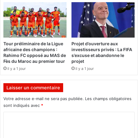
i
t
d
é
a
s
u
p
é
Tour préliminaire de la Ligue
Projet d’ouverture aux
r
africaine des champions :
investisseurs privés : La FIFA
i
Rahimo FC opposé au MAS de
s’excuse et abandonne le
e
Fès du Maroc au premier tour
projet
u
il y a 1 jour
il y a 1 jour
r
e
d
Laisser un commentaire
e
c
Votre adresse e-mail ne sera pas publiée.
Les champs obligatoires
o
sont indiqués avec
*
n
t
C
r
o
ô
m
l