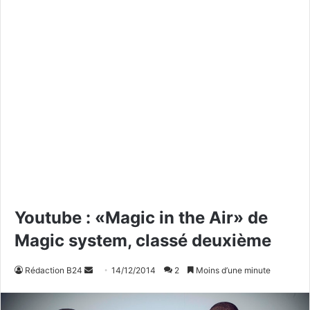
Youtube : «Magic in the Air» de
Magic system, classé deuxième
Rédaction B24
E
14/12/2014
2
Moins d’une minute
n
v