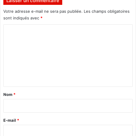
Laisser un commentaire
i
c
Votre adresse e-mail ne sera pas publiée.
Les champs obligatoires
a
sont indiqués avec
*
i
n
C
o
m
m
e
n
t
a
Nom
*
i
r
e
E-mail
*
*