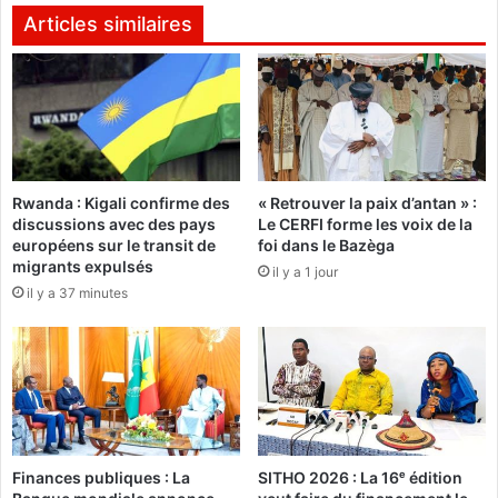
s
f
Articles similaires
E
r
n
i
t
q
r
u
e
e
p
:
r
R
Rwanda : Kigali confirme des
« Retrouver la paix d’antan » :
i
F
discussions avec des pays
Le CERFI forme les voix de la
s
I
européens sur le transit de
foi dans le Bazèga
e
l
migrants expulsés
il y a 1 jour
s
a
il y a 37 minutes
:
n
Q
c
u
e
e
u
l
n
s
s
e
i
n
t
Finances publiques : La
SITHO 2026 : La 16ᵉ édition
j
e