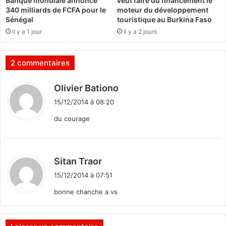
Banque mondiale annonce
veut faire du financement le
e
w
340 milliards de FCFA pour le
moteur du développement
u
e
Sénégal
touristique au Burkina Faso
x
b
il y a 1 jour
il y a 2 jours
p
d
o
é
u
d
2 commentaires
r
i
l
é
d
Olivier Bationo
’
a
i
A
u
15/12/2014 à 08:20
t
f
f
du courage
r
o
i
o
:
q
t
u
b
d
Sitan Traor
e
a
i
?
l
15/12/2014 à 07:51
t
l
bonne chanche a vs
a
:
f
r