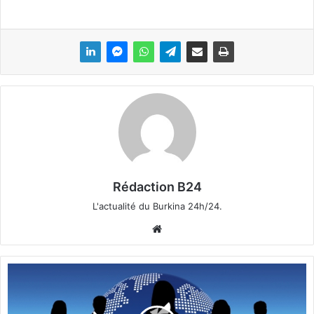
Rédaction B24
L'actualité du Burkina 24h/24.
We
bsi
te
R
e
s