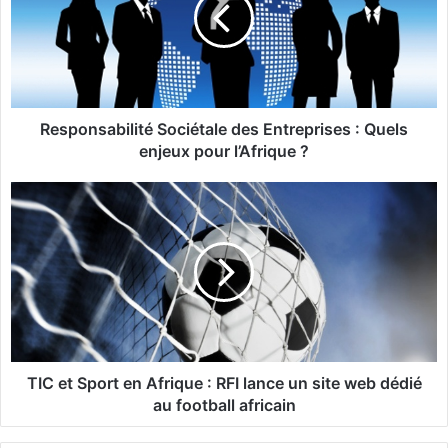
p
o
n
s
a
b
i
Responsabilité Sociétale des Entreprises : Quels
l
enjeux pour l’Afrique ?
i
t
T
é
I
S
C
o
e
c
t
i
S
é
p
t
o
a
r
l
t
TIC et Sport en Afrique : RFI lance un site web dédié
e
e
au football africain
d
n
e
A