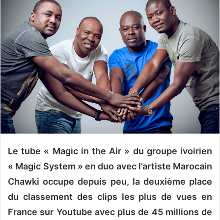
o
y
e
r
u
n
c
o
u
r
r
i
e
Le tube « Magic in the Air » du groupe ivoirien
l
« Magic System » en duo avec l’artiste Marocain
Chawki occupe depuis peu, la deuxième place
du classement des clips les plus de vues en
France sur Youtube avec plus de 45 millions de