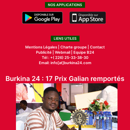
NOS APPLICATIONS
LIENS UTILES
Mentions Légales |
Charte groupe |
Contact
Publicité
|
Webmail |
Equipe B24
Tél : +( 226) 25-33-38-30
Email: info[at]burkina24.com
Burkina 24 : 17 Prix Galian remportés