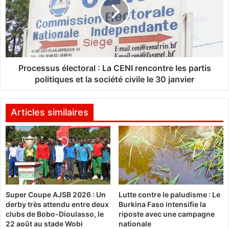
s
c
s
e
e
s
s
:
u
D
s
e
é
Processus électoral : La CENI rencontre les partis
s
l
politiques et la société civile le 30 janvier
t
e
e
c
x
t
Articles similaires
t
o
e
r
s
a
e
l
n
:
g
L
e
a
Super Coupe AJSB 2026 : Un
Lutte contre le paludisme : Le
s
C
derby très attendu entre deux
Burkina Faso intensifie la
t
E
clubs de Bobo-Dioulasso, le
riposte avec une campagne
a
N
22 août au stade Wobi
nationale
t
I