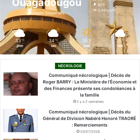
Ouagadougou
82%
o
i
e
r
2.49 km/h
Nuages Dispersés
k
n
a
m
33
34
35
35
℃
℃
℃
℃
dim
lun
mar
mer
NÉCROLOGIE
Communiqué nécrologique | Décès de
Roger BARRY : Le Ministère de l’Économie et
des Finances présente ses condoléances à
la famille
il y a 2 semaines
Communiqué nécrologique | Décès du
Général de Division Nabéré Honoré TRAORÉ
: Remerciements
03/07/2026