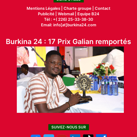
Mentions Légales |
Charte groupe |
Contact
Publicité
|
Webmail |
Equipe B24
Tél : +( 226) 25-33-38-30
Email: info[at]burkina24.com
Burkina 24 : 17 Prix Galian remportés
SUIVEZ-NOUS SUR