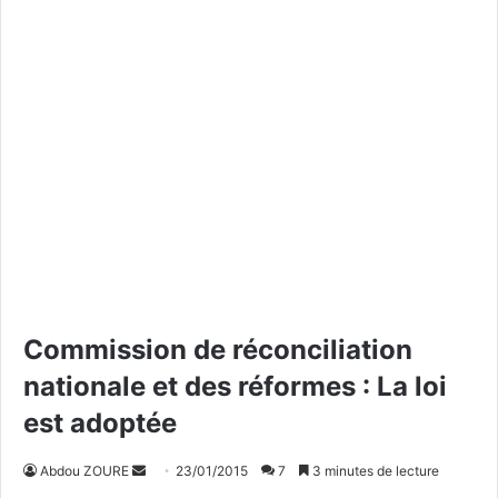
Commission de réconciliation
nationale et des réformes : La loi
est adoptée
Abdou ZOURE
E
23/01/2015
7
3 minutes de lecture
n