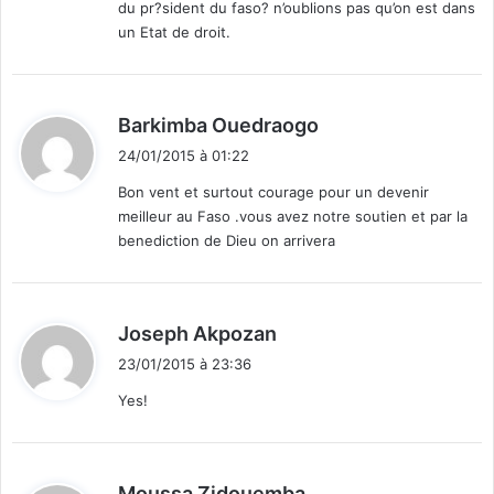
du pr?sident du faso? n’oublions pas qu’on est dans
s
i
:
un Etat de droit.
e
t
e
i
n
q
l
u
d
Barkimba Ouedraogo
i
e
i
g
s
24/01/2015 à 01:22
t
n
e
Bon vent et surtout courage pour un devenir
e
t
meilleur au Faso .vous avez notre soutien et par la
l
:
benediction de Dieu on arrivera
a
s
o
c
d
Joseph Akpozan
i
i
é
23/01/2015 à 23:36
t
t
Yes!
é
c
:
i
v
d
Moussa Zidouemba