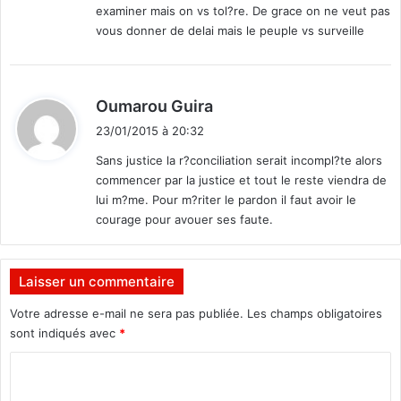
examiner mais on vs tol?re. De grace on ne veut pas
vous donner de delai mais le peuple vs surveille
d
Oumarou Guira
i
23/01/2015 à 20:32
t
Sans justice la r?conciliation serait incompl?te alors
commencer par la justice et tout le reste viendra de
:
lui m?me. Pour m?riter le pardon il faut avoir le
courage pour avouer ses faute.
Laisser un commentaire
Votre adresse e-mail ne sera pas publiée.
Les champs obligatoires
sont indiqués avec
*
C
o