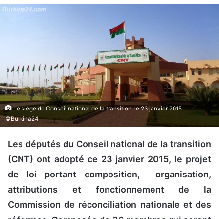
v
o
y
e
r
u
n
c
o
Le siège du Conseil national de la transition, le 23 janvier 2015
u
©Burkina24
r
r
Les députés du Conseil national de la transition
i
(CNT) ont adopté ce 23 janvier 2015, le projet
e
de loi portant composition, organisation,
l
attributions et fonctionnement de la
Commission de réconciliation nationale et des