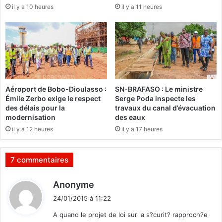
il y a 10 heures
il y a 11 heures
i
r
o
e
n
n
p
c
o
o
u
n
r
t
e
r
Aéroport de Bobo-Dioulasso :
SN-BRAFASO : Le ministre
n
e
Émile Zerbo exige le respect
Serge Poda inspecte les
c
l
des délais pour la
travaux du canal d’évacuation
a
e
modernisation
des eaux
d
s
il y a 12 heures
il y a 17 heures
r
p
e
a
r
r
7 commentaires
l
t
a
i
d
Anonyme
p
s
i
r
p
24/01/2015 à 11:22
t
e
o
A quand le projet de loi sur la s?curit? rapproch?e
s
l