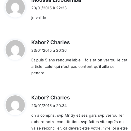
i
i
l
23/01/2015 à 22:23
t
e
je valide
l
:
e
3
0
d
Kabor? Charles
j
i
23/01/2015 à 20:36
a
t
n
Et puis 5 ans renouvellable 1 fois et on verrouille cet
v
article, celui qui n’est pas content qu’il aille se
:
i
pendre.
e
r
d
Kabor? Charles
i
23/01/2015 à 20:34
t
on a compris, svp Mr Sy et ses gars svp verrouiller
d’abord notre constitution. svp faites vite apr?s on
:
va se reconcilier. ca devrait etre votre. 1?re loi a etre