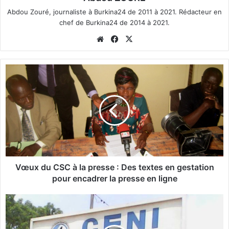
Abdou Zouré, journaliste à Burkina24 de 2011 à 2021. Rédacteur en
chef de Burkina24 de 2014 à 2021.
We
Fa
X
bsi
ce
te
bo
V
ok
œ
u
x
d
u
C
S
C
à
Vœux du CSC à la presse : Des textes en gestation
l
pour encadrer la presse en ligne
a
p
P
r
r
e
o