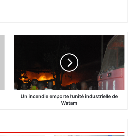
U
n
i
n
c
e
n
d
i
e
Un incendie emporte l’unité industrielle de
e
Watam
m
p
o
r
t