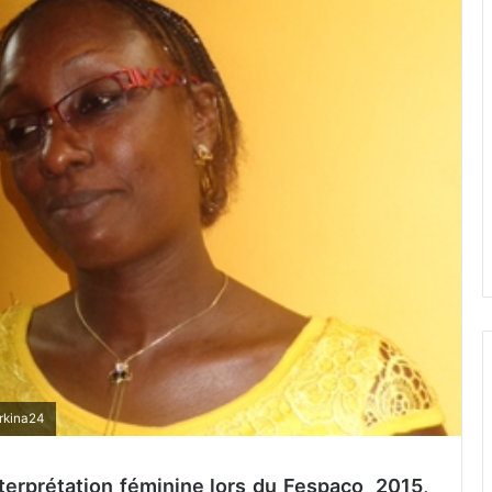
urkina24
terprétation féminine lors du Fespaco 2015,