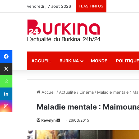
vendredi , 7 août 2026
FLASH INFOS
ACCUEIL
BURKINA
MONDE
POLITIQU
Accueil
/
Actualité
/
Cinéma
/
Maladie mentale : Ma
Maladie mentale : Maimouna
Revelyn
E
26/03/2015
n
v