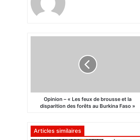
O
p
i
n
i
o
n
–
«
L
Opinion – « Les feux de brousse et la
e
disparition des forêts au Burkina Faso »
s
f
e
Articles similaires
u
x