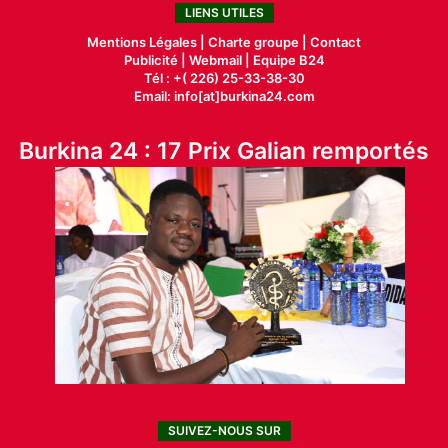
LIENS UTILES
Mentions Légales |
Charte groupe |
Contact
Publicité
|
Webmail |
Equipe B24
Tél : +( 226) 25-33-38-30
Email: info[at]burkina24.com
Burkina 24 : 17 Prix Galian remportés
SUIVEZ-NOUS SUR