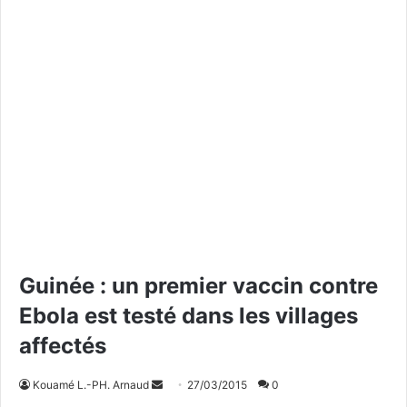
Guinée : un premier vaccin contre
Ebola est testé dans les villages
affectés
Kouamé L.-PH. Arnaud
E
27/03/2015
0
n