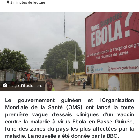
2 minutes de lecture
v
o
y
e
r
u
n
c
o
u
r
Image d'illustration.
r
i
Le gouvernement guinéen et l’Organisation
e
Mondiale de la Santé (OMS) ont lancé la toute
l
première vague d’essais cliniques d’un vaccin
contre la maladie à virus Ebola en Basse-Guinée,
l’une des zones du pays les plus affectées par la
maladie. La nouvelle a été donnée par la BBC.