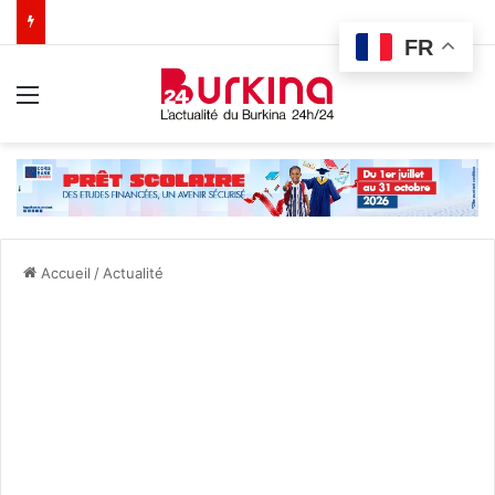
FR
Menu
Accueil
/
Actualité