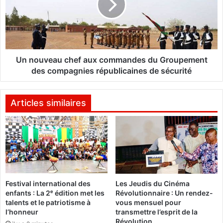
L
u
a
v
C
e
ô
a
t
u
e
c
Un nouveau chef aux commandes du Groupement
d
h
des compagnies républicaines de sécurité
’
e
I
f
v
a
Articles similaires
o
u
i
x
r
c
e
o
b
m
a
m
t
a
Festival international des
Les Jeudis du Cinéma
l
n
enfants : La 2ᵉ édition met les
Révolutionnaire : Un rendez-
e
d
talents et le patriotisme à
vous mensuel pour
s
e
l’honneur
transmettre l’esprit de la
P
s
Révolution