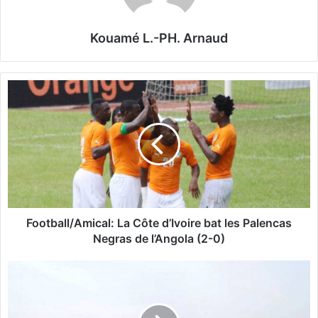
Kouamé L.-PH. Arnaud
F
o
o
t
b
a
l
l
/
A
Football/Amical: La Côte d’Ivoire bat les Palencas
m
Negras de l’Angola (2-0)
i
c
U
a
n
l
n
:
o