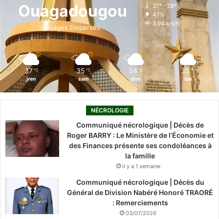
o
d
b
g
k
Ouagadougou
37º - 28º
47%
o
i
e
r
3.94 km/h
Nuages Dispersés
k
n
a
m
37
35
34
35
℃
℃
℃
℃
ven
sam
dim
lun
NÉCROLOGIE
Communiqué nécrologique | Décès de
Roger BARRY : Le Ministère de l’Économie et
des Finances présente ses condoléances à
la famille
il y a 1 semaine
Communiqué nécrologique | Décès du
Général de Division Nabéré Honoré TRAORÉ
: Remerciements
03/07/2026