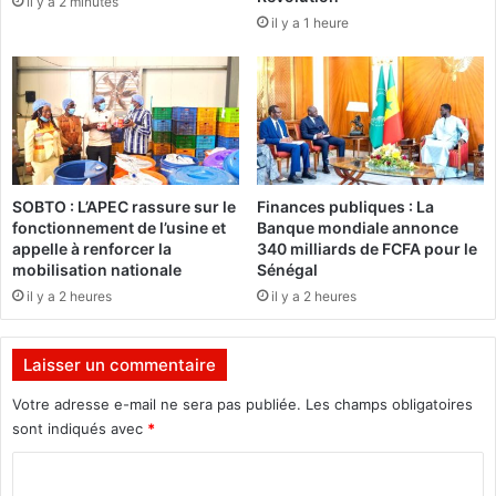
il y a 2 minutes
a
d
il y a 1 heure
l
u
e
G
n
r
c
o
a
u
s
p
N
e
e
m
SOBTO : L’APEC rassure sur le
Finances publiques : La
g
e
fonctionnement de l’usine et
Banque mondiale annonce
r
n
appelle à renforcer la
340 milliards de FCFA pour le
a
t
mobilisation nationale
Sénégal
s
d
il y a 2 heures
il y a 2 heures
d
e
e
s
l
c
Laisser un commentaire
’
o
A
m
Votre adresse e-mail ne sera pas publiée.
Les champs obligatoires
n
p
sont indiqués avec
*
g
a
C
o
g
l
n