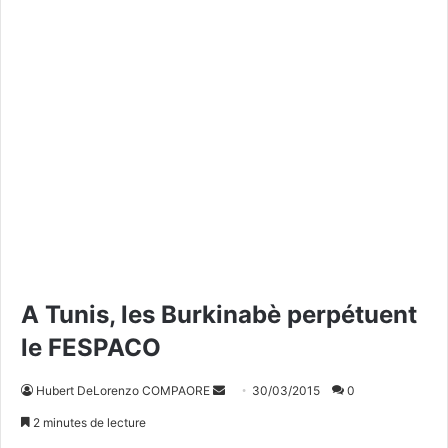
A Tunis, les Burkinabè perpétuent
le FESPACO
Hubert DeLorenzo COMPAORE
E
30/03/2015
0
n
2 minutes de lecture
v