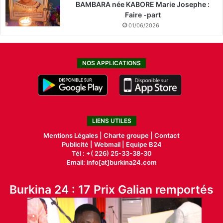
BAMBARA née KABORE Marie Josephe :
Faire -part
01/06/2026
NOS APPLICATIONS
LIENS UTILES
Mentions Légales |
Charte groupe |
Contact
Publicité
|
Webmail |
Equipe B24
Tél : +( 226) 25-33-38-30
Email: info[at]burkina24.com
Burkina 24 : 17 Prix Galian remportés