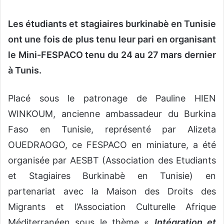
o
y
Les étudiants et stagiaires burkinabè en Tunisie
e
ont une fois de plus tenu leur pari en organisant
r
le Mini-FESPACO tenu du 24 au 27 mars dernier
u
n
à Tunis.
c
o
Placé sous le patronage de Pauline HIEN
u
WINKOUM, ancienne ambassadeur du Burkina
r
r
Faso en Tunisie, représenté par Alizeta
i
OUEDRAOGO, ce FESPACO en miniature, a été
e
organisée par AESBT (Association des Etudiants
l
et Stagiaires Burkinabè en Tunisie) en
partenariat avec la Maison des Droits des
Migrants et l’Association Culturelle Afrique
Méditerranéen sous le thème «
Intégration et