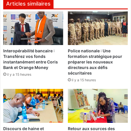
l
g
Articles similaires
e
r
B
o
a
u
n
p
k
e
i
i
n
n
Interopérabilité bancaire :
Police nationale : Une
g
t
Transférez vos fonds
formation stratégique pour
a
e
instantanément entre Coris
préparer les nouveaux
d
r
Bank et Orange Money
directeurs aux défis
e
n
sécuritaires
il y a 15 heures
l
a
il y a 15 heures
’
t
a
i
v
o
e
n
n
a
i
l
r
d
e
e
Discours de haine et
Retour aux sources des
n