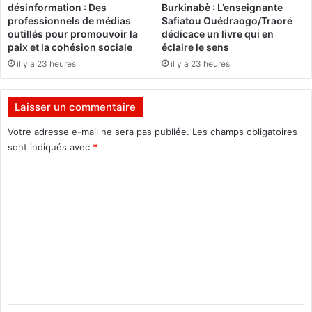
s
désinformation : Des
Burkinabè : L’enseignante
A
u
professionnels de médias
Safiatou Ouédraogo/Traoré
f
i
outillés pour promouvoir la
dédicace un livre qui en
r
v
paix et la cohésion sociale
éclaire le sens
i
i
il y a 23 heures
il y a 23 heures
q
à
u
O
e
u
Laisser un commentaire
a
Votre adresse e-mail ne sera pas publiée.
Les champs obligatoires
g
a
sont indiqués avec
*
p
C
o
u
o
r
m
l
a
m
d
e
e
n
u
x
t
i