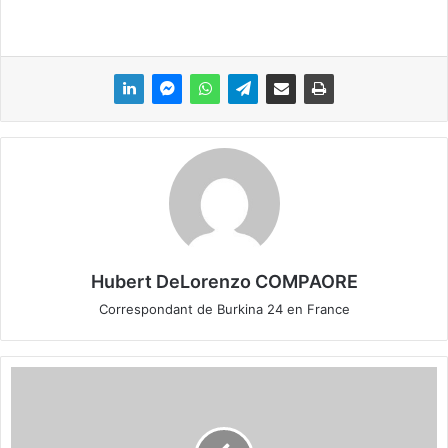
Hubert DeLorenzo COMPAORE
Correspondant de Burkina 24 en France
T
r
a
n