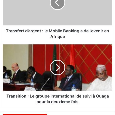
s
f
e
r
t
d
Transfert d’argent : le Mobile Banking a de l’avenir en
’
Afrique
a
r
T
g
r
e
a
n
n
t
s
i
:
t
l
i
e
o
M
n
Transition : Le groupe international de suivi à Ouaga
o
:
pour la deuxième fois
b
L
i
e