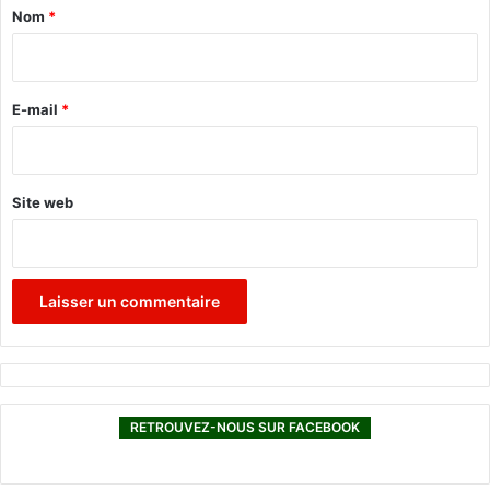
a
è
Nom
*
m
i
e
r
f
o
e
E-mail
*
i
*
s
Site web
RETROUVEZ-NOUS SUR FACEBOOK