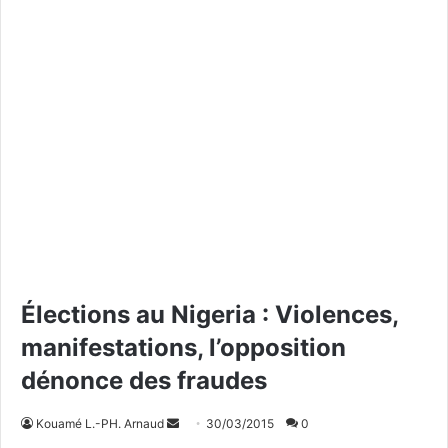
Élections au Nigeria : Violences,
manifestations, l’opposition
dénonce des fraudes
Kouamé L.-PH. Arnaud
E
30/03/2015
0
n