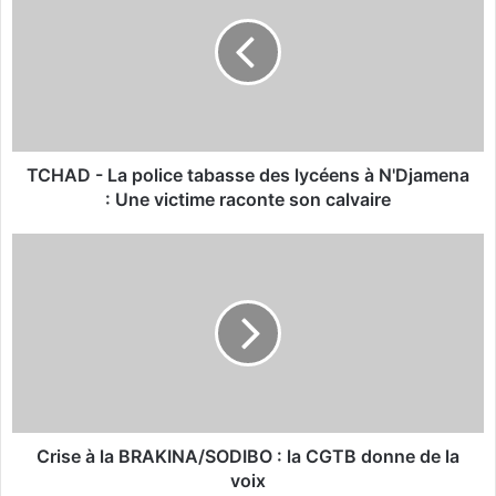
H
A
D
-
L
a
p
o
TCHAD - La police tabasse des lycéens à N'Djamena
l
: Une victime raconte son calvaire
i
c
C
e
r
t
i
a
s
b
e
a
à
s
l
s
a
e
B
d
R
Crise à la BRAKINA/SODIBO : la CGTB donne de la
e
A
voix