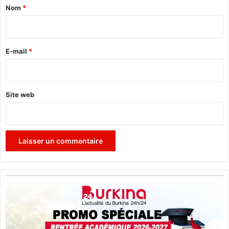
a
a
Nom
*
i
i
r
r
e
e
E-mail
*
*
Site web