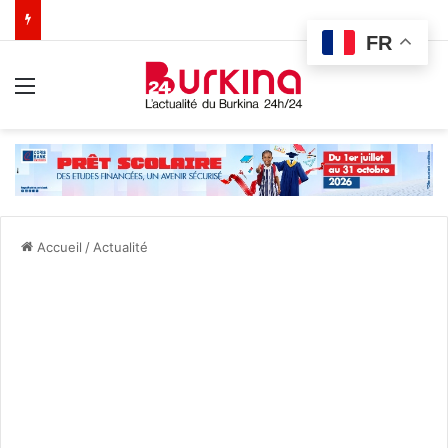
FR
Menu
Accueil
/
Actualité