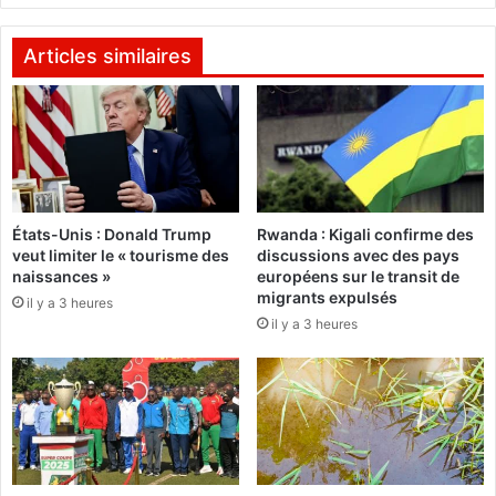
s
K
l
I
y
N
Articles similaires
c
A
é
/
e
S
n
O
s
D
à
I
N
B
États-Unis : Donald Trump
Rwanda : Kigali confirme des
'
O
veut limiter le « tourisme des
discussions avec des pays
D
:
naissances »
européens sur le transit de
j
l
migrants expulsés
il y a 3 heures
a
a
il y a 3 heures
m
C
e
G
n
T
a
B
:
d
U
o
n
n
e
n