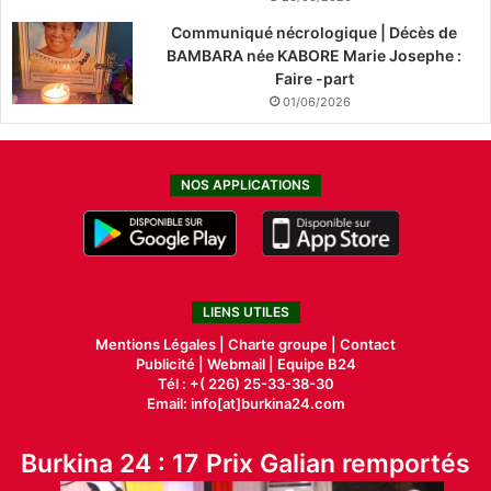
Communiqué nécrologique | Décès de
BAMBARA née KABORE Marie Josephe :
Faire -part
01/06/2026
NOS APPLICATIONS
LIENS UTILES
Mentions Légales |
Charte groupe |
Contact
Publicité
|
Webmail |
Equipe B24
Tél : +( 226) 25-33-38-30
Email: info[at]burkina24.com
Burkina 24 : 17 Prix Galian remportés