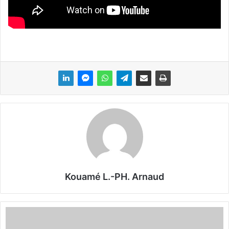
Kouamé L.-PH. Arnaud
T
C