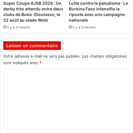
Super Coupe AJSB 2026 : Un
Lutte contre le paludisme : Le
v
e
derby très attendu entre deux
Burkina Faso intensifie la
i
d
clubs de Bobo-Dioulasso, le
riposte avec une campagne
c
e
22 août au stade Wobi
nationale
t
l
il y a 4 heures
il y a 5 heures
i
a
m
v
e
o
Laisser un commentaire
r
i
a
x
Votre adresse e-mail ne sera pas publiée.
Les champs obligatoires
c
sont indiqués avec
*
o
n
C
t
o
e
m
s
o
m
n
e
c
a
n
l
t
v