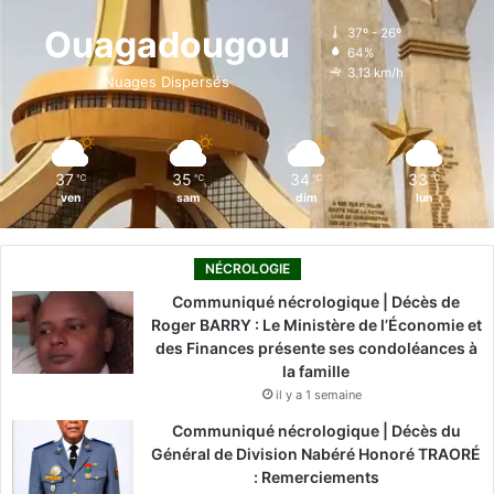
o
d
b
g
k
Ouagadougou
37º - 26º
64%
o
i
e
r
3.13 km/h
Nuages Dispersés
k
n
a
m
37
35
34
33
℃
℃
℃
℃
ven
sam
dim
lun
NÉCROLOGIE
Communiqué nécrologique | Décès de
Roger BARRY : Le Ministère de l’Économie et
des Finances présente ses condoléances à
la famille
il y a 1 semaine
Communiqué nécrologique | Décès du
Général de Division Nabéré Honoré TRAORÉ
: Remerciements