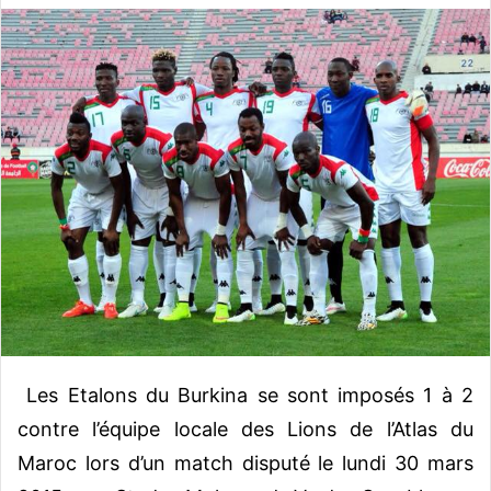
v
o
y
e
r
u
n
c
o
u
r
r
i
e
Les Etalons du Burkina se sont imposés 1 à 2
l
contre l’équipe locale des Lions de l’Atlas du
Maroc lors d’un match disputé le lundi 30 mars