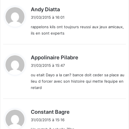
d
Andy Diatta
i
31/03/2015 à 16:01
t
rappelons kils ont toujours reussi aux jeux amicaux,
ils en sont experts
:
d
Appolinaire Pilabre
i
31/03/2015 à 15:47
t
ou etait Dayo a la can? bance doit ceder sa place au
lieu d forcer avec son histoire qui mette l’equipe en
:
retard
d
Constant Bagre
i
31/03/2015 à 15:16
t