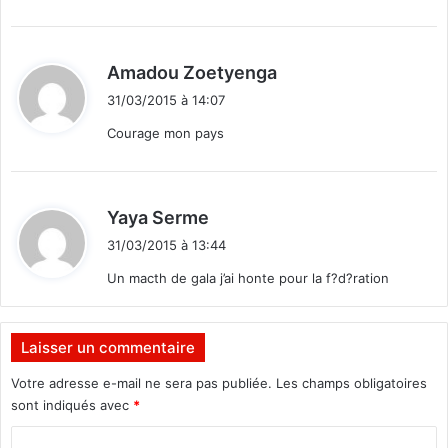
:
d
Amadou Zoetyenga
i
31/03/2015 à 14:07
t
Courage mon pays
:
d
Yaya Serme
i
31/03/2015 à 13:44
t
Un macth de gala j’ai honte pour la f?d?ration
:
Laisser un commentaire
Votre adresse e-mail ne sera pas publiée.
Les champs obligatoires
sont indiqués avec
*
C