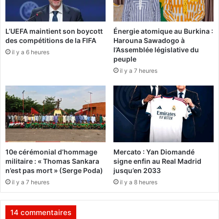
é
r
à
o
D
u
L’UEFA maintient son boycott
Énergie atomique au Burkina :
a
t
des compétitions de la FIFA
Harouna Sawadogo à
b
i
l’Assemblée législative du
i
il y a 6 heures
e
peuple
r
r
il y a 7 heures
é
s
:
L
a
r
é
a
c
10e cérémonial d’hommage
Mercato : Yan Diomandé
t
militaire : « Thomas Sankara
signe enfin au Real Madrid
i
n’est pas mort » (Serge Poda)
jusqu’en 2033
o
il y a 7 heures
il y a 8 heures
n
d
u
14 commentaires
m