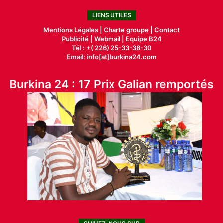
LIENS UTILES
Mentions Légales |
Charte groupe |
Contact
Publicité
|
Webmail |
Equipe B24
Tél : +( 226) 25-33-38-30
Email: info[at]burkina24.com
Burkina 24 : 17 Prix Galian remportés