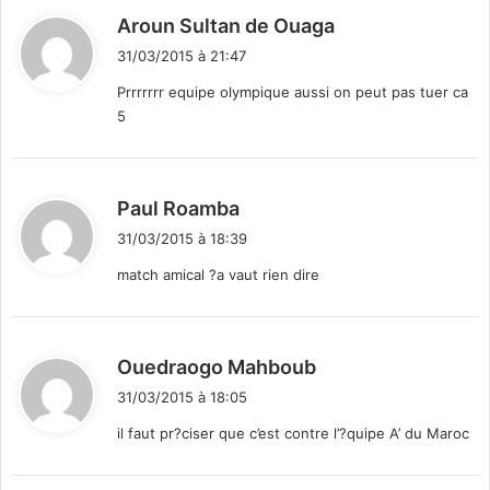
d
Aroun Sultan de Ouaga
i
31/03/2015 à 21:47
t
Prrrrrrr equipe olympique aussi on peut pas tuer ca
5
:
d
Paul Roamba
i
31/03/2015 à 18:39
t
match amical ?a vaut rien dire
:
d
Ouedraogo Mahboub
i
31/03/2015 à 18:05
t
il faut pr?ciser que c’est contre l’?quipe A’ du Maroc
: