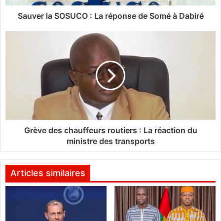
S
O
Sauver la SOSUCO : La réponse de Somé à Dabiré
S
U
G
C
r
O
è
:
v
L
e
a
d
r
e
é
s
p
c
o
h
Grève des chauffeurs routiers : La réaction du
n
a
ministre des transports
s
u
e
f
d
f
Articles similaires
e
e
S
u
o
r
m
s