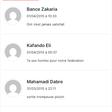
i
d
Bance Zakaria
n
i
i
01/04/2015 à 10:33
t
s
Ont n’est jamais satisfait
t
r
:
e
d
d
Kafando Eli
e
i
s
01/04/2015 à 00:37
t
t
?a ses hontes pour notre federation
r
a
:
n
s
d
Mahamadi Dabre
p
i
o
31/03/2015 à 22:11
t
r
sortie trompeuse plutot.
t
:
s