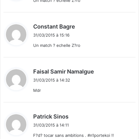
Un match ? echelle Z?ro
:
d
Constant Bagre
i
31/03/2015 à 15:16
t
Un match ? echelle Z?ro
:
d
Faisal Samir Namalgue
i
31/03/2015 à 14:32
t
Mdr
:
d
Patrick Sinos
i
31/03/2015 à 14:11
t
F?d? tocar sans ambitions . #n1portekoi !!