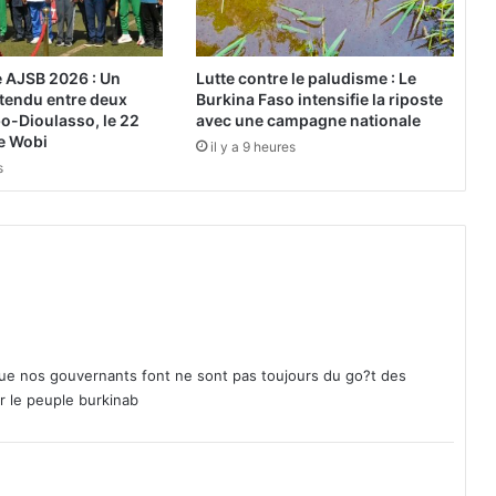
r
a
l
 AJSB 2026 : Un
Lutte contre le paludisme : Le
:
ttendu entre deux
Burkina Faso intensifie la riposte
L
o-Dioulasso, le 22
avec une campagne nationale
a
e Wobi
il y a 9 heures
N
s
A
F
A
d
é
n
o
n
c
que nos gouvernants font ne sont pas toujours du go?t des
e
 le peuple burkinab
e
t
d
é