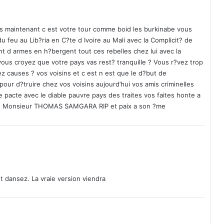
s
a
p
s maintenant c est votre tour comme boid les burkinabe vous
p
u feu au Lib?ria en C?te d Ivoire au Mali avec la Complicit? de
r
ant d armes en h?bergent tout ces rebelles chez lui avec la
o
vous croyez que votre pays vas rest? tranquille ? Vous r?vez trop
u
ez causes ? vos voisins et c est n est que le d?but de
v
r d?truire chez vos voisins aujourd’hui vos amis criminelles
e
 le pacte avec le diable pauvre pays des traites vos faites honte a
feu Monsieur THOMAS SAMGARA RIP et paix a son ?me
t dansez. La vraie version viendra