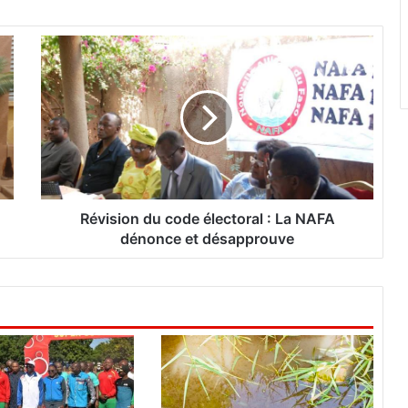
R
é
v
i
s
i
o
n
d
u
Révision du code électoral : La NAFA
c
dénonce et désapprouve
o
d
e
é
l
e
c
t
o