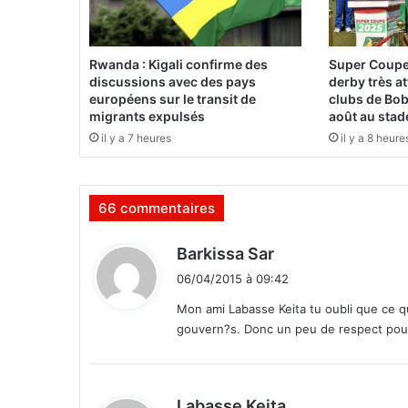
a
t
e
Rwanda : Kigali confirme des
Super Coupe
,
discussions avec des pays
derby très a
C
européens sur le transit de
clubs de Bob
e
migrants expulsés
août au stad
l
il y a 7 heures
il y a 8 heure
e
b
r
66 commentaires
a
t
e
d
Barkissa Sar
»
i
06/04/2015 à 09:42
,
t
l
Mon ami Labasse Keita tu oubli que ce 
e
gouvern?s. Donc un peu de respect pour
:
s
f
e
m
d
Labasse Keita