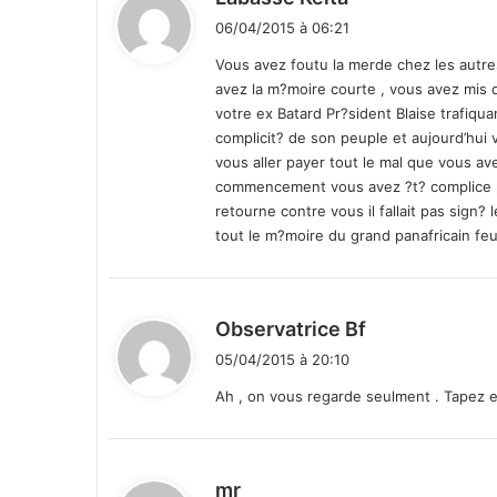
m
i
06/04/2015 à 06:21
e
t
s
Vous avez foutu la merde chez les autre
T
avez la m?moire courte , vous avez mis d
:
I
votre ex Batard Pr?sident Blaise trafiqu
C
complicit? de son peuple et aujourd’hui 
à
vous aller payer tout le mal que vous av
l
commencement vous avez ?t? complice pou
’
retourne contre vous il fallait pas sign?
h
tout le m?moire du grand panafricain 
o
n
n
e
d
Observatrice Bf
u
i
05/04/2015 à 20:10
r
t
Ah , on vous regarde seulment . Tapez e
:
d
mr