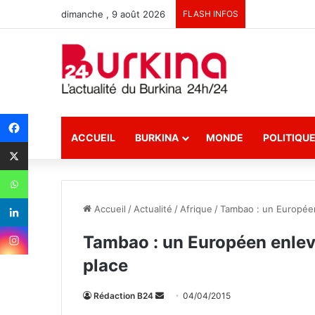
dimanche , 9 août 2026
FLASH INFOS
ACCUEIL
BURKINA
MONDE
POLITIQU
Accueil
/
Actualité
/
Afrique
/
Tambao : un Européen
Tambao : un Européen enlevé
place
Rédaction B24
E
04/04/2015
n