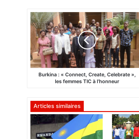
B
u
r
k
i
n
a
:
«
C
Burkina : « Connect, Create, Celebrate »,
o
les femmes TIC à l’honneur
n
n
e
Articles similaires
c
t
,
C
r
e