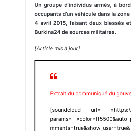
Un groupe d’individus armés, à bord 
occupants d’un véhicule dans la zone
4 avril 2015, faisant deux blessés e
Burkina24 de sources militaires.
[Article mis à jour]
Extrait du communiqué du gouv
[soundcloud url= »https://a
params= »color=ff5500&auto_p
mments=true&show_user=true&