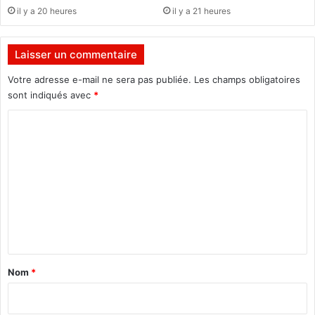
u
n
il y a 20 heures
il y a 21 heures
n
s
e
p
m
r
Laisser un commentaire
ê
é
m
c
Votre adresse e-mail ne sera pas publiée.
Les champs obligatoires
e
é
sont indiqués avec
*
v
d
o
C
e
i
n
o
x
t
m
à
»
l
m
'
e
i
n
n
t
t
e
r
a
Nom
*
n
i
a
r
t