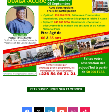
RETROUVEZ-NOUS SUR FACEBOOK
F
X
L
Y
I
T