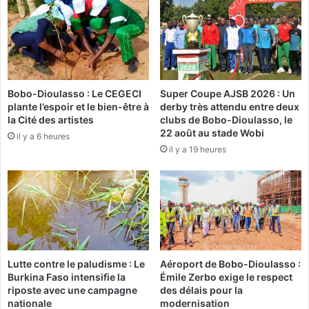
é
e
t
d
é
’
c
u
i
n
v
e
Bobo-Dioulasso : Le CEGECI
Super Coupe AJSB 2026 : Un
i
c
plante l’espoir et le bien-être à
derby très attendu entre deux
l
y
la Cité des artistes
clubs de Bobo-Dioulasso, le
e
b
22 août au stade Wobi
il y a 6 heures
v
e
il y a 19 heures
e
r
u
a
t
t
p
t
a
a
r
q
l
u
e
e
Lutte contre le paludisme : Le
Aéroport de Bobo-Dioulasso :
r
«
Burkina Faso intensifie la
Émile Zerbo exige le respect
d
s
riposte avec une campagne
des délais pour la
’
a
nationale
modernisation