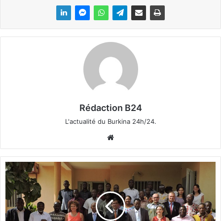
Rédaction B24
L'actualité du Burkina 24h/24.
We
bsi
te
C
h
a
n
g
e