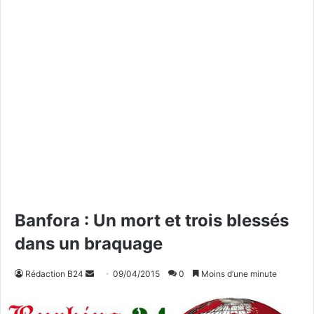
Banfora : Un mort et trois blessés
dans un braquage
Rédaction B24
E
09/04/2015
0
Moins d’une minute
n
v