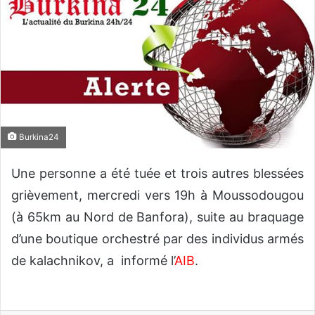
o
y
e
r
u
n
c
o
Burkina24
u
r
Une personne a été tuée et trois autres blessées
r
grièvement, mercredi vers 19h à Moussodougou
i
e
(à 65km au Nord de Banfora), suite au braquage
l
d’une boutique orchestré par des individus armés
de kalachnikov, a informé l’
AIB
.