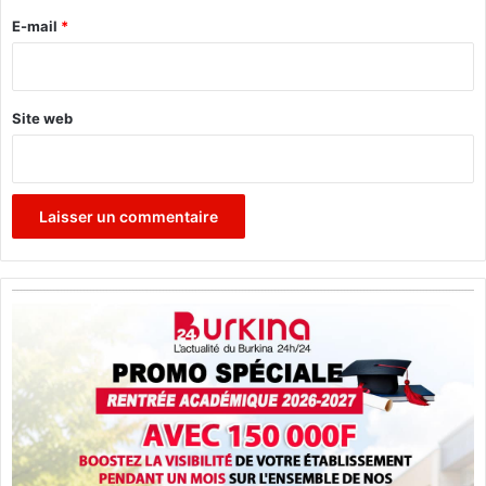
i
e
E-mail
*
o
*
n
a
l
Site web