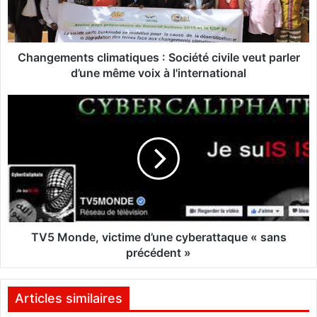
m
e
n
t
Changements climatiques : Société civile veut parler
s
d’une même voix à l'international
c
l
T
i
V
m
5
a
M
t
o
i
n
q
d
u
e
e
,
s
v
TV5 Monde, victime d’une cyberattaque « sans
:
i
précédent »
S
c
o
t
c
i
Articles similaires
i
m