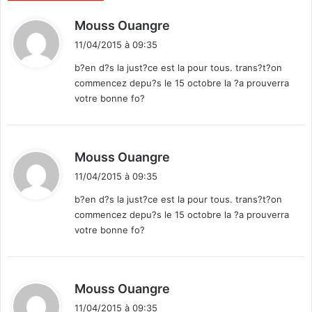
t
p
d
Mouss Ouangre
r
a
i
e
r
11/04/2015 à 09:35
t
n
t
b?en d?s la just?ce est la pour tous. trans?t?on
t
i
commencez depu?s le 15 octobre la ?a prouverra
e
:
t
votre bonne fo?
n
i
r
o
é
n
s
d
Mouss Ouangre
i
i
s
11/04/2015 à 09:35
t
t
b?en d?s la just?ce est la pour tous. trans?t?on
a
commencez depu?s le 15 octobre la ?a prouverra
n
:
votre bonne fo?
c
e
"
d
Mouss Ouangre
i
11/04/2015 à 09:35