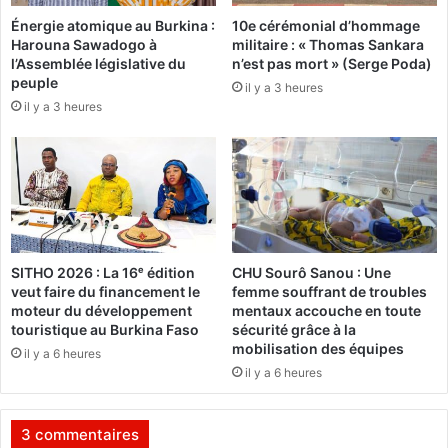
r
l
Énergie atomique au Burkina :
10e cérémonial d’hommage
e
u
Harouna Sawadogo à
militaire : « Thomas Sankara
s
b
l’Assemblée législative du
n’est pas mort » (Serge Poda)
p
s
peuple
il y a 3 heures
a
R
il y a 3 heures
r
o
t
t
i
a
s
r
p
a
o
c
l
t
i
j
SITHO 2026 : La 16ᵉ édition
CHU Sourô Sanou : Une
t
o
veut faire du financement le
femme souffrant de troubles
i
u
moteur du développement
mentaux accouche en toute
q
e
touristique au Burkina Faso
sécurité grâce à la
u
n
mobilisation des équipes
il y a 6 heures
e
t
il y a 6 heures
s
l
"
e
e
u
3 commentaires
n
r