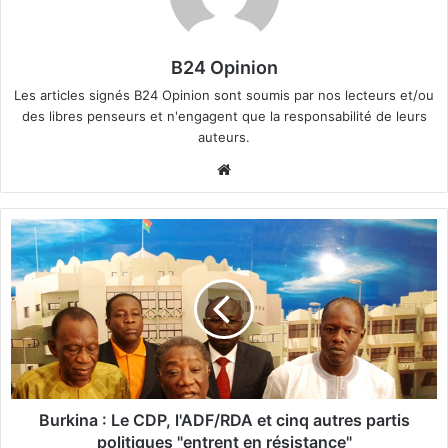
B24 Opinion
Les articles signés B24 Opinion sont soumis par nos lecteurs et/ou
des libres penseurs et n'engagent que la responsabilité de leurs
auteurs.
We
bsi
te
B
u
r
k
i
n
a
:
L
e
Burkina : Le CDP, l'ADF/RDA et cinq autres partis
C
politiques "entrent en résistance"