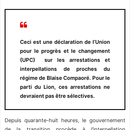
o
y
e
r
u
n
Ceci est une déclaration de l’Union
c
pour le progrès et le changement
o
(UPC) sur les arrestations et
u
r
interpellations de proches du
r
régime de Blaise Compaoré. Pour le
i
parti du Lion, ces arrestations ne
e
l
devraient pas être sélectives.
Depuis quarante-huit heures, le gouvernement
de la transition procède à l’interpellation