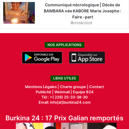
Communiqué nécrologique | Décès de
BAMBARA née KABORE Marie Josephe :
Faire -part
01/06/2026
NOS APPLICATIONS
LIENS UTILES
Mentions Légales |
Charte groupe |
Contact
Publicité
|
Webmail |
Equipe B24
Tél : +( 226) 25-33-38-30
Email: info[at]burkina24.com
Burkina 24 : 17 Prix Galian remportés