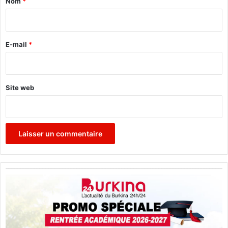
Nom
*
i
r
e
E-mail
*
*
Site web