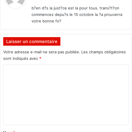
t
b?en d?s la just?ce est la pour tous. trans?t?on
commencez depu?s le 15 octobre la ?a prouverra
:
votre bonne fo?
Laisser un commentaire
Votre adresse e-mail ne sera pas publiée.
Les champs obligatoires
sont indiqués avec
*
C
o
m
m
e
n
t
a