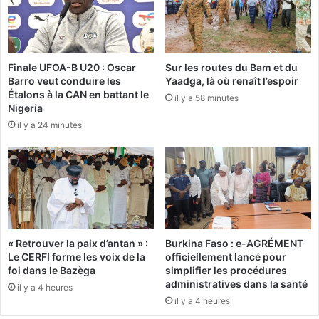
i
B
o
A
n
D
n
e
Finale UFOA-B U20 : Oscar
Sur les routes du Bam et du
e
t
Barro veut conduire les
Yaadga, là où renaît l’espoir
r
l
Étalons à la CAN en battant le
u
il y a 58 minutes
’
Nigeria
n
O
il y a 24 minutes
e
C
"
D
j
E
u
s
s
o
t
u
i
c
c
i
« Retrouver la paix d’antan » :
Burkina Faso : e-AGRÉMENT
e
e
Le CERFI forme les voix de la
officiellement lancé pour
d
u
foi dans le Bazèga
simplifier les procédures
e
x
administratives dans la santé
il y a 4 heures
s
d
il y a 4 heures
v
e