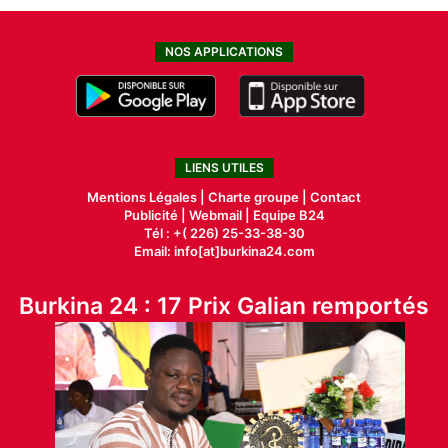
NOS APPLICATIONS
LIENS UTILES
Mentions Légales |
Charte groupe |
Contact
Publicité
|
Webmail |
Equipe B24
Tél : +( 226) 25-33-38-30
Email: info[at]burkina24.com
Burkina 24 : 17 Prix Galian remportés