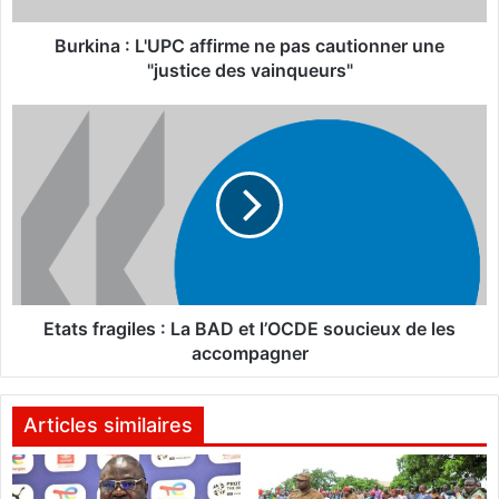
L
'
Burkina : L'UPC affirme ne pas cautionner une
U
"justice des vainqueurs"
P
C
E
a
t
f
a
f
t
i
s
r
f
m
r
e
a
n
g
e
i
Etats fragiles : La BAD et l’OCDE soucieux de les
p
l
accompagner
a
e
s
s
c
Articles similaires
a
:
u
L
t
a