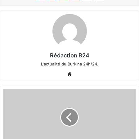
Rédaction B24
L'actualité du Burkina 24h/24.
We
bsi
te
B
u
r
k
i
n
a
: