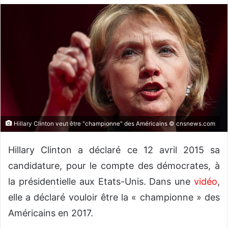
v
o
y
e
r
u
n
c
o
u
Hillary Clinton veut être "championne" des Américains © cnsnews.com
r
r
Hillary Clinton a déclaré ce 12 avril 2015 sa
i
candidature, pour le compte des démocrates, à
e
la présidentielle aux Etats-Unis. Dans une
vidéo
,
l
elle a déclaré vouloir être la « championne » des
Américains en 2017.