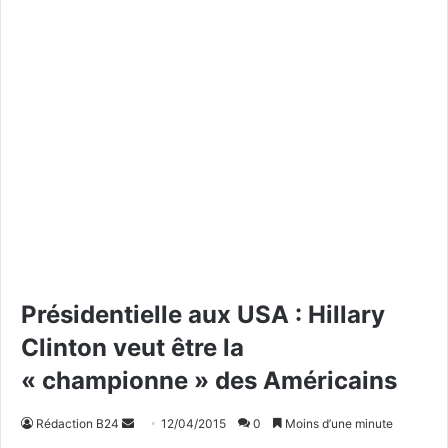
Présidentielle aux USA : Hillary
Clinton veut être la
« championne » des Américains
Rédaction B24
E
12/04/2015
0
Moins d’une minute
n