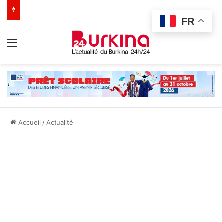
FR
Menu
Accueil
/
Actualité