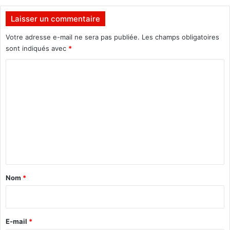
a
l
i
e
Laisser un commentaire
n
s
q
a
Votre adresse e-mail ne sera pas publiée.
Les champs obligatoires
u
c
sont indiqués avec
*
e
c
u
C
o
r
m
o
s
p
m
"
a
g
m
n
e
e
r
n
t
a
Nom
*
i
r
e
E-mail
*