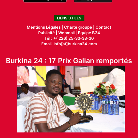
LIENS UTILES
Mentions Légales |
Charte groupe |
Contact
Publicité
|
Webmail |
Equipe B24
Tél : +( 226) 25-33-38-30
Email: info[at]burkina24.com
Burkina 24 : 17 Prix Galian remportés