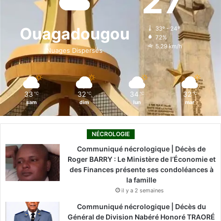
27
b
e
u
a
o
o
d
b
g
k
Ouagadougou
33º - 24º
72%
o
i
e
r
5.29 km/h
Nuages Dispersés
k
n
a
m
33
32
34
32
℃
℃
℃
℃
sam
dim
lun
mar
NÉCROLOGIE
Communiqué nécrologique | Décès de
Roger BARRY : Le Ministère de l’Économie et
des Finances présente ses condoléances à
la famille
il y a 2 semaines
Communiqué nécrologique | Décès du
Général de Division Nabéré Honoré TRAORÉ