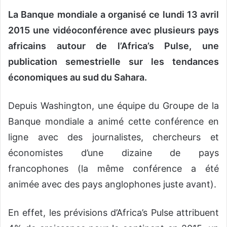
v
La Banque mondiale a organisé ce lundi 13 avril
o
y
2015 une vidéoconférence avec plusieurs pays
e
africains autour de l’Africa’s Pulse, une
r
publication semestrielle sur les tendances
u
n
économiques au sud du Sahara.
c
o
Depuis Washington, une équipe du Groupe de la
u
Banque mondiale a animé cette conférence en
r
ligne avec des journalistes, chercheurs et
r
i
économistes d’une dizaine de pays
e
francophones (la même conférence a été
l
animée avec des pays anglophones juste avant).
En effet, les prévisions d’Africa’s Pulse attribuent