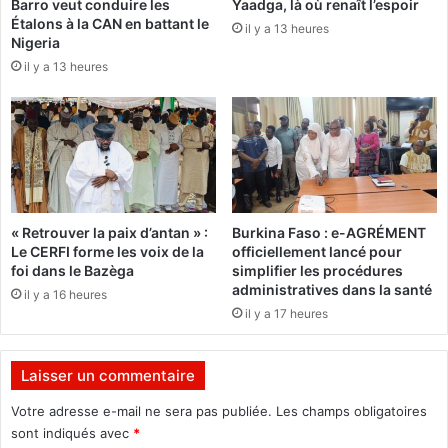
Barro veut conduire les
Yaadga, là où renaît l’espoir
i
Étalons à la CAN en battant le
il y a 13 heures
t
Nigeria
t
il y a 13 heures
r
o
i
s
m
o
r
t
« Retrouver la paix d’antan » :
Burkina Faso : e-AGRÉMENT
s
Le CERFI forme les voix de la
officiellement lancé pour
à
foi dans le Bazèga
simplifier les procédures
K
administratives dans la santé
il y a 16 heures
a
il y a 17 heures
y
a
Laisser un commentaire
Votre adresse e-mail ne sera pas publiée.
Les champs obligatoires
sont indiqués avec
*