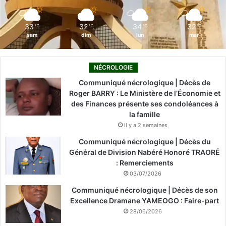
m
33
32
34
32
℃
℃
℃
℃
sam
dim
lun
mar
NÉCROLOGIE
Communiqué nécrologique | Décès de
Roger BARRY : Le Ministère de l’Économie et
des Finances présente ses condoléances à
la famille
il y a 2 semaines
Communiqué nécrologique | Décès du
Général de Division Nabéré Honoré TRAORÉ
: Remerciements
03/07/2026
Communiqué nécrologique | Décès de son
Excellence Dramane YAMEOGO : Faire-part
28/06/2026