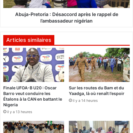
’
r
a
e
c
t
Abuja-Pretoria : Désaccord après le rappel de
t
o
l’ambassadeur nigérian
i
r
v
i
i
a
Articles similaires
t
:
é
D
s
é
p
s
o
a
u
c
r
c
Finale UFOA-B U20 : Oscar
Sur les routes du Bam et du
p
o
Barro veut conduire les
Yaadga, là où renaît l’espoir
o
r
Étalons à la CAN en battant le
u
il y a 14 heures
d
Nigeria
s
a
il y a 13 heures
s
p
e
r
r
è
l
s