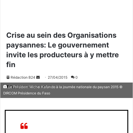
Crise au sein des Organisations
paysannes: Le gouvernement
invite les producteurs à y mettre
fin
Rédaction B24
E
27/04/2015
0
n
Temps de lecture 1 minute
Le Président Michel Kafando à la journée nationale du paysan 2015 ©
v
DIRCOM Présidence du Faso
o
y
e
r
u