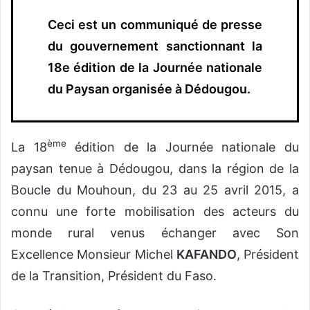
n
c
Ceci est un communiqué de presse
o
du gouvernement sanctionnant la
u
18e édition de la Journée nationale
r
r
du Paysan organisée à Dédougou.
i
e
l
ème
La 18
édition de la Journée nationale du
paysan tenue à Dédougou, dans la région de la
Boucle du Mouhoun, du 23 au 25 avril 2015, a
connu une forte mobilisation des acteurs du
monde rural venus échanger avec Son
Excellence Monsieur Michel
KAFANDO
, Président
de la Transition, Président du Faso.