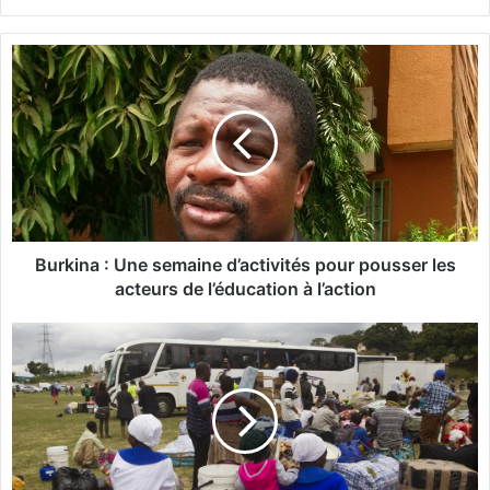
bsi
te
B
u
r
k
i
n
a
:
U
n
Burkina : Une semaine d’activités pour pousser les
e
acteurs de l’éducation à l’action
s
e
A
m
b
a
u
i
j
n
a
e
-
d
P