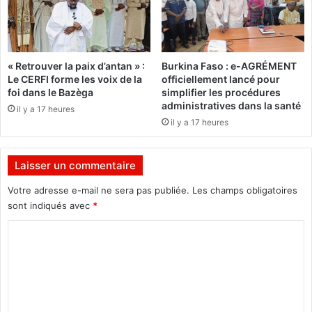
e
l
s
e
a
r
c
a
« Retrouver la paix d’antan » :
Burkina Faso : e-AGRÉMENT
t
p
Le CERFI forme les voix de la
officiellement lancé pour
e
p
foi dans le Bazèga
simplifier les procédures
u
e
administratives dans la santé
il y a 17 heures
r
l
il y a 17 heures
s
d
d
e
e
l
Laisser un commentaire
l
’
’
a
Votre adresse e-mail ne sera pas publiée.
Les champs obligatoires
é
m
sont indiqués avec
*
d
b
u
C
a
c
s
o
a
s
m
t
a
i
d
m
o
e