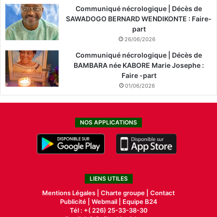
Communiqué nécrologique | Décès de
SAWADOGO BERNARD WENDIKONTE : Faire-
part
26/06/2026
Communiqué nécrologique | Décès de
BAMBARA née KABORE Marie Josephe :
Faire -part
01/06/2026
NOS APPLICATIONS
LIENS UTILES
Mentions Légales |
Charte groupe |
Contact
Publicité
|
Webmail |
Equipe B24
Tél : +( 226) 25-33-38-30