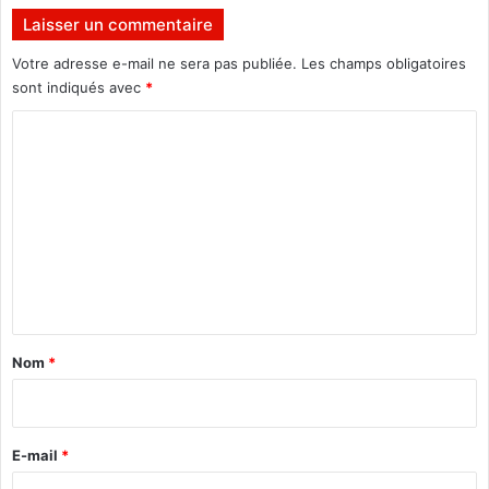
e
e
Laisser un commentaire
s
n
t
Votre adresse e-mail ne sera pas publiée.
Les champs obligatoires
i
sont indiqués avec
*
o
C
n
s
o
u
m
r
l
m
e
e
u
n
r
"
t
d
a
é
Nom
*
s
i
a
r
s
t
e
E-mail
*
r
*