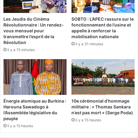
b
o
u
n
r
Les Jeudis du Cinéma
SOBTO : L’APEC rassure sur le
:
k
Révolutionnaire : Un rendez-
fonctionnement de l’usine et
4
i
vous mensuel pour
appelle à renforcer la
6
n
transmettre l’esprit de la
mobilisation nationale
c
a
Révolution
il y a 31 minutes
o
b
il y a 15 minutes
n
è
v
a
e
t
n
t
t
i
i
r
o
e
n
n
Énergie atomique au Burkina :
10e cérémonial d’hommage
s
t
Harouna Sawadogo à
militaire : « Thomas Sankara
s
l
l’Assemblée législative du
n’est pas mort » (Serge Poda)
i
'
peuple
il y a 15 heures
g
a
il y a 15 heures
n
t
é
t