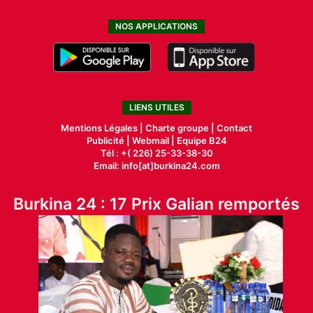
NOS APPLICATIONS
LIENS UTILES
Mentions Légales |
Charte groupe |
Contact
Publicité
|
Webmail |
Equipe B24
Tél : +( 226) 25-33-38-30
Email: info[at]burkina24.com
Burkina 24 : 17 Prix Galian remportés