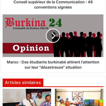
p
Conseil supérieur de la Communication : 46
é
conventions signées
r
i
M
e
a
u
r
r
o
d
c
e
:
l
D
a
e
C
s
o
é
Maroc : Des étudiants burkinabè attirent l'attention
m
t
sur leur "désastreuse" situation
m
u
u
d
n
i
Articles similaires
i
a
c
n
a
t
t
s
i