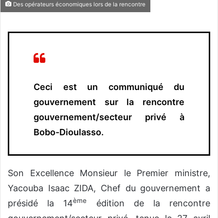
v
Des opérateurs économiques lors de la rencontre
o
y
e
r
u
n
c
Ceci est un communiqué du
o
gouvernement sur la rencontre
u
gouvernement/secteur privé à
r
r
Bobo-Dioulasso.
i
e
l
Son Excellence Monsieur le Premier ministre,
Yacouba Isaac ZIDA, Chef du gouvernement a
ème
présidé la 14
édition de la rencontre