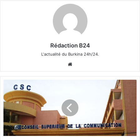
Rédaction B24
L'actualité du Burkina 24h/24.
We
bsi
te
C
o
n
s
e
i
l
s
u