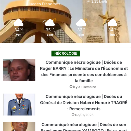
3.35 km/h
Nuages Dispersés
k
n
a
m
34
35
32
34
℃
℃
℃
℃
ven
sam
dim
lun
NÉCROLOGIE
Communiqué nécrologique | Décès de
Roger BARRY : Le Ministère de l’Économie et
des Finances présente ses condoléances à
la famille
il y a 1 semaine
Communiqué nécrologique | Décès du
Général de Division Nabéré Honoré TRAORÉ
: Remerciements
03/07/2026
Communiqué nécrologique | Décès de son
Excellence Dramane YAMEOGO : Faire-part