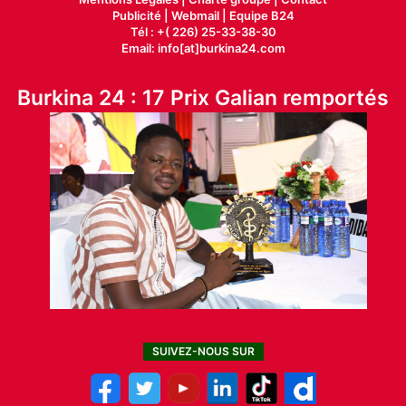
Publicité
|
Webmail |
Equipe B24
Tél : +( 226) 25-33-38-30
Email: info[at]burkina24.com
Burkina 24 : 17 Prix Galian remportés
SUIVEZ-NOUS SUR