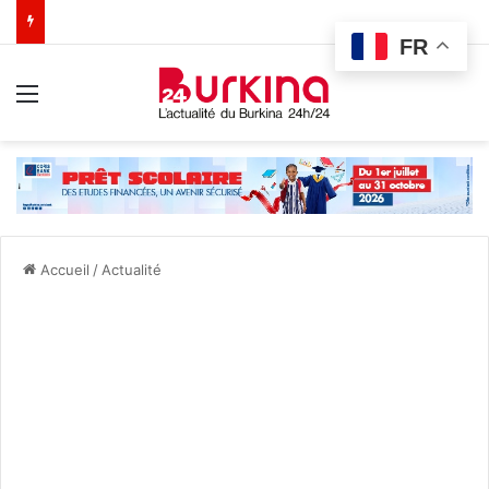
FR
Menu
Accueil
/
Actualité