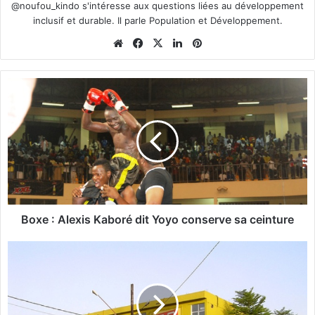
@noufou_kindo s'intéresse aux questions liées au développement
inclusif et durable. Il parle Population et Développement.
We
Fa
X
Lin
Pin
bsi
ce
ke
ter
te
bo
din
est
B
ok
o
x
e
:
A
l
e
x
i
Boxe : Alexis Kaboré dit Yoyo conserve sa ceinture
s
K
S
a
o
b
u
o
t
r
i