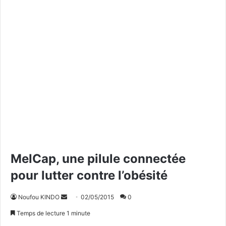
MelCap, une pilule connectée
pour lutter contre l’obésité
Noufou KINDO
E
02/05/2015
0
n
Temps de lecture 1 minute
v