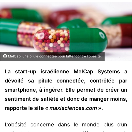
o
y
e
r
u
n
c
o
MelCap, une pilule connectée pour lutter contre l'obésité.
u
r
La start-up israélienne MelCap Systems a
r
dévoilé sa pilule connectée, contrôlée par
i
smartphone, à ingérer. Elle permet de créer un
e
l
sentiment de satiété et donc de manger moins,
rapporte le site «
maxisciences.com
».
L’obésité concerne dans le monde plus d’un