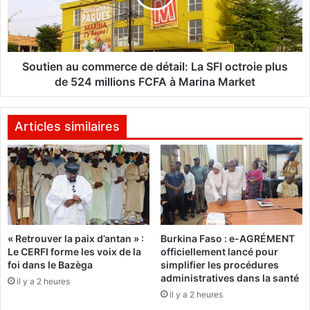
é
e
d
n
i
a
t
u
Y
c
Soutien au commerce de détail: La SFI octroie plus
o
o
de 524 millions FCFA à Marina Market
y
m
o
m
c
e
Articles similaires
o
r
n
c
s
e
e
d
r
e
v
d
e
é
« Retrouver la paix d’antan » :
Burkina Faso : e-AGRÉMENT
s
t
Le CERFI forme les voix de la
officiellement lancé pour
a
a
foi dans le Bazèga
simplifier les procédures
c
i
administratives dans la santé
il y a 2 heures
e
l
il y a 2 heures
i
: