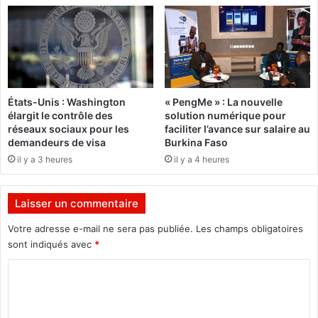
n
L
t
a
u
S
r
F
e
I
o
c
États-Unis : Washington
« PengMe » : La nouvelle
t
élargit le contrôle des
solution numérique pour
r
réseaux sociaux pour les
faciliter l’avance sur salaire au
o
demandeurs de visa
Burkina Faso
i
il y a 3 heures
il y a 4 heures
e
p
l
Laisser un commentaire
u
s
Votre adresse e-mail ne sera pas publiée.
Les champs obligatoires
d
sont indiqués avec
*
e
C
5
2
o
4
m