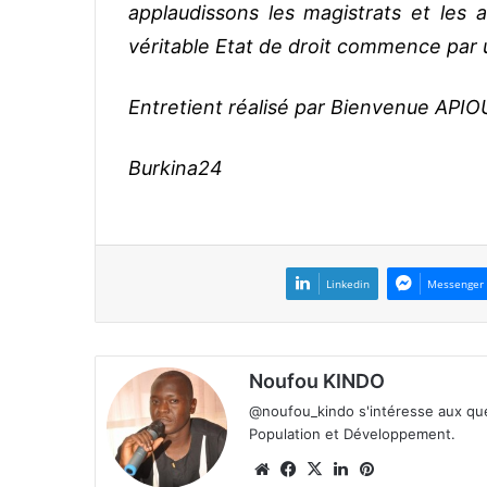
applaudissons les magistrats et les
véritable Etat de droit commence par u
Entretient réalisé par Bienvenue AP
Burkina24
Linkedin
Messenger
Noufou KINDO
@noufou_kindo s'intéresse aux ques
Population et Développement.
We
Fa
X
Lin
Pin