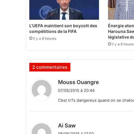
a
m
i
l
L’UEFA maintient son boycott des
Énergie atom
i
compétitions de la FIFA
Harouna Saw
t
législative 
il y a 8 heures
a
il y a 8 heure
n
t
e
2 commentaires
d
e
l
d
Mouss Ouangre
a
i
07/05/2015 à 20:44
N
t
A
C’est tr?s dangereux quand on se chatoui
F
:
A
,
l
d
Ai Saw
i
i
06/05/2015 à 17:02