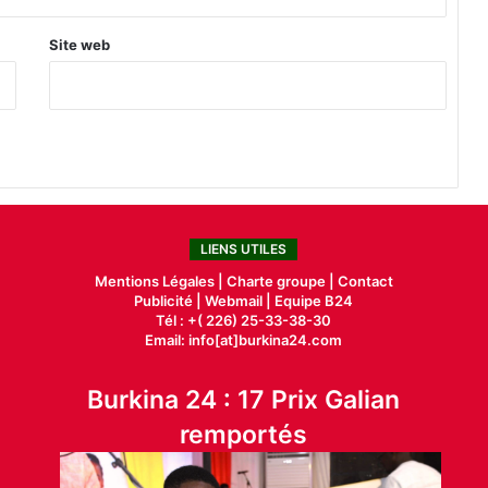
Site web
LIENS UTILES
Mentions Légales |
Charte groupe |
Contact
Publicité
|
Webmail |
Equipe B24
Tél : +( 226) 25-33-38-30
Email: info[at]burkina24.com
Burkina 24 : 17 Prix Galian
remportés