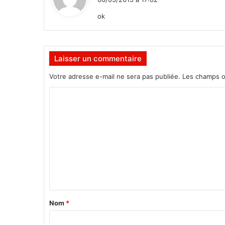
b
t
é
ok
r
:
é
e
Laisser un commentaire
Votre adresse e-mail ne sera pas publiée.
Les champs o
C
o
m
m
e
n
t
a
Nom
*
i