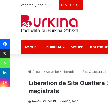
vendredi , 7 août 2026
FLASH INFOS
ACCUEIL
BURKINA
MONDE
POLITIQU
Accueil
/
Actualité
/
Libération de Sita Ouattara : L
Libération de Sita Ouattara 
magistrats
Noufou KINDO
E
06/05/2015
n