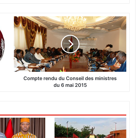
C
o
m
p
t
e
r
e
n
d
Compte rendu du Conseil des ministres
u
du 6 mai 2015
d
u
C
o
n
s
e
i