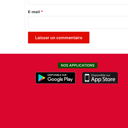
r
e
E-mail
*
*
NOS APPLICATIONS