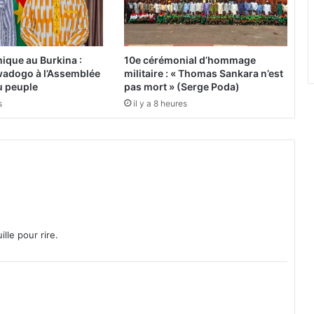
l
d
e
s
ique au Burkina :
10e cérémonial d’hommage
m
adogo à l’Assemblée
militaire : « Thomas Sankara n’est
i
du peuple
pas mort » (Serge Poda)
n
s
il y a 8 heures
i
s
t
r
e
s
d
u
6
lle pour rire.
m
a
i
2
0