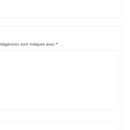
1
5
bligatoires sont indiqués avec
*