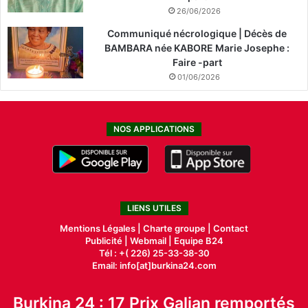
26/06/2026
Communiqué nécrologique | Décès de
BAMBARA née KABORE Marie Josephe :
Faire -part
01/06/2026
NOS APPLICATIONS
LIENS UTILES
Mentions Légales |
Charte groupe |
Contact
Publicité
|
Webmail |
Equipe B24
Tél : +( 226) 25-33-38-30
Email: info[at]burkina24.com
Burkina 24 : 17 Prix Galian remportés