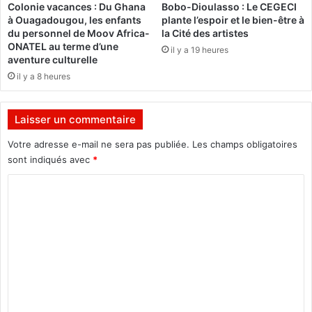
Colonie vacances : Du Ghana
Bobo-Dioulasso : Le CEGECI
a
i
à Ouagadougou, les enfants
plante l’espoir et le bien-être à
p
v
du personnel de Moov Africa-
la Cité des artistes
r
e
ONATEL au terme d’une
il y a 19 heures
e
z
aventure culturelle
m
-
il y a 8 heures
i
v
è
o
r
u
Laisser un commentaire
e
s
é
!
Votre adresse e-mail ne sera pas publiée.
Les champs obligatoires
t
»
sont indiqués avec
*
a
C
p
e
o
m
m
e
n
t