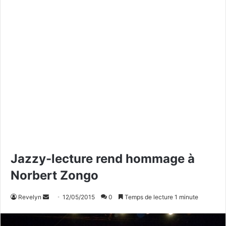
Jazzy-lecture rend hommage à
Norbert Zongo
Revelyn
E
12/05/2015
0
Temps de lecture 1 minute
n
v