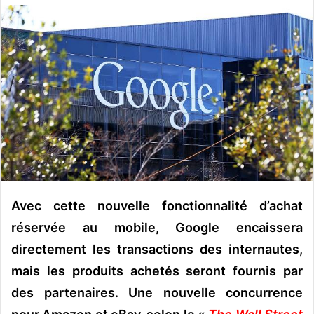
o
y
e
r
u
n
c
o
u
r
r
i
Avec cette nouvelle fonctionnalité d’achat
e
réservée au mobile, Google encaissera
l
directement les transactions des internautes,
mais les produits achetés seront fournis par
des partenaires. Une nouvelle concurrence