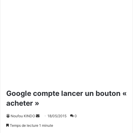
Google compte lancer un bouton «
acheter »
Noufou KINDO
E
18/05/2015
0
n
Temps de lecture 1 minute
v