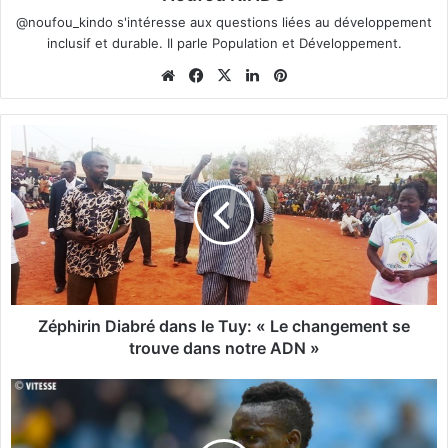
@noufou_kindo s'intéresse aux questions liées au développement
inclusif et durable. Il parle Population et Développement.
We
Fa
X
Lin
Pin
bsi
ce
ke
ter
te
bo
din
est
Z
ok
é
p
h
i
r
i
n
D
i
Zéphirin Diabré dans le Tuy: « Le changement se
a
trouve dans notre ADN »
b
r
V
é
i
d
t