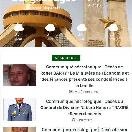
65%
o
i
e
r
4.16 km/h
Nuages Dispersés
k
n
a
m
33
31
34
33
℃
℃
℃
℃
sam
dim
lun
mar
NÉCROLOGIE
Communiqué nécrologique | Décès de
Roger BARRY : Le Ministère de l’Économie et
des Finances présente ses condoléances à
la famille
il y a 2 semaines
Communiqué nécrologique | Décès du
Général de Division Nabéré Honoré TRAORÉ
: Remerciements
03/07/2026
Communiqué nécrologique | Décès de son