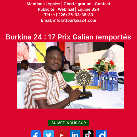
Mentions Légales |
Charte groupe |
Contact
Publicité
|
Webmail |
Equipe B24
Tél : +( 226) 25-33-38-30
Email: info[at]burkina24.com
Burkina 24 : 17 Prix Galian remportés
SUIVEZ-NOUS SUR