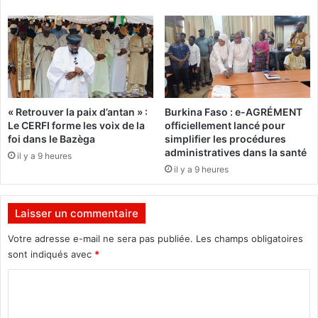
s
B
e
e
t
r
r
t
o
r
u
a
v
n
« Retrouver la paix d’antan » :
Burkina Faso : e-AGRÉMENT
e
d
Le CERFI forme les voix de la
officiellement lancé pour
d
T
foi dans le Bazèga
simplifier les procédures
a
r
administratives dans la santé
il y a 9 heures
n
a
il y a 9 heures
s
o
n
r
o
é
Laisser un commentaire
t
!
r
Votre adresse e-mail ne sera pas publiée.
Les champs obligatoires
e
sont indiqués avec
*
A
C
D
N
o
»