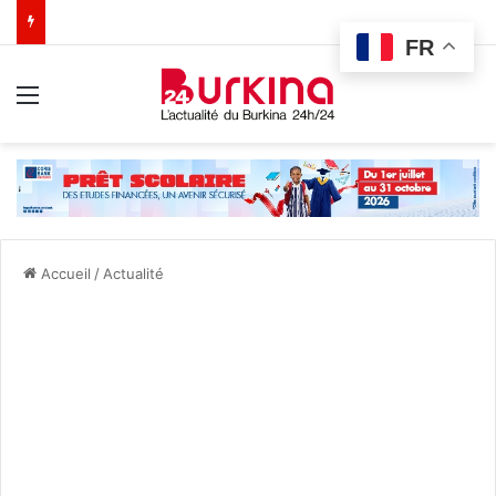
FR
Menu
Accueil
/
Actualité