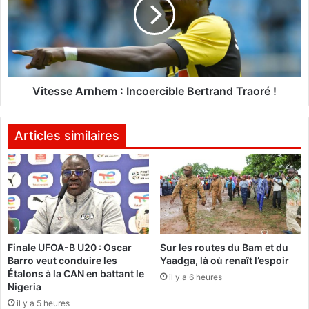
a
e
n
s
s
s
l
e
e
A
T
r
u
n
Vitesse Arnhem : Incoercible Bertrand Traoré !
y
h
:
e
«
m
Articles similaires
L
:
e
I
c
n
h
c
a
o
n
e
g
r
Finale UFOA-B U20 : Oscar
Sur les routes du Bam et du
e
c
Barro veut conduire les
Yaadga, là où renaît l’espoir
m
i
Étalons à la CAN en battant le
e
il y a 6 heures
b
Nigeria
n
l
il y a 5 heures
t
e