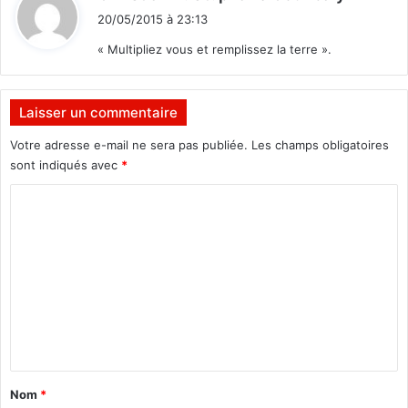
i
i
20/05/2015 à 23:13
t
n
« Multipliez vous et remplissez la terre ».
é
e
:
Laisser un commentaire
Votre adresse e-mail ne sera pas publiée.
Les champs obligatoires
sont indiqués avec
*
C
o
m
m
e
n
t
a
Nom
*