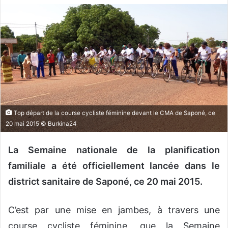
v
o
y
e
r
u
n
c
o
Top départ de la course cycliste féminine devant le CMA de Saponé, ce
u
20 mai 2015 © Burkina24
r
r
La Semaine nationale de la planification
i
familiale a été officiellement lancée dans le
e
district sanitaire de Saponé, ce 20 mai 2015.
l
C’est par une mise en jambes, à travers une
course cycliste féminine, que la Semaine