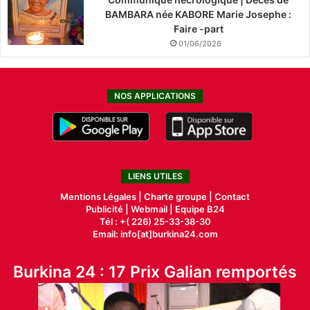
BAMBARA née KABORE Marie Josephe :
Faire -part
01/06/2026
NOS APPLICATIONS
LIENS UTILES
Mentions Légales |
Charte groupe |
Contact
Publicité
|
Webmail |
Equipe B24
Tél : +( 226) 25-33-38-30
Email: info[at]burkina24.com
Burkina 24 : 17 Prix Galian remportés