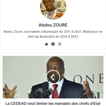
Abdou ZOURE
Abdou Zouré, journaliste à Burkina24 de 2011 à 2021. Rédacteur en
chef de Burkina24 de 2014 à 2021.
We
Fa
X
bsi
ce
te
bo
L
ok
a
C
E
D
E
A
O
v
e
La CEDEAO veut limiter les mandats des chefs d’Etat