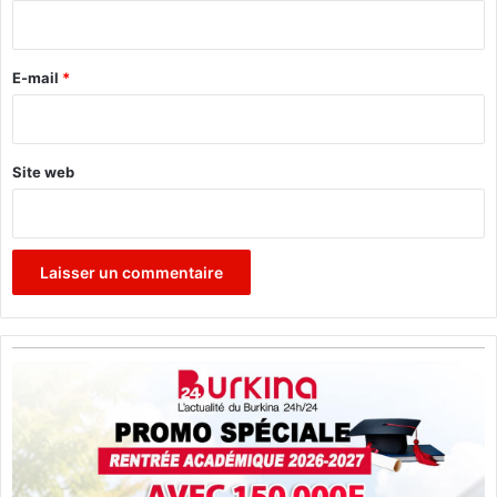
i
r
e
E-mail
*
*
Site web