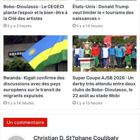
s
e
Bobo-Dioulasso : Le CEGECI
États-Unis : Donald Trump
c
a
plante l’espoir et le bien-être à
veut limiter le « tourisme des
h
u
la Cité des artistes
naissances »
e
e
il y a 2 heures
il y a 14 heures
f
n
s
S
d
i
’
e
E
r
t
r
a
a
t
L
Rwanda : Kigali confirme des
Super Coupe AJSB 2026 : Un
e
discussions avec des pays
derby très attendu entre deux
o
européens sur le transit de
clubs de Bobo-Dioulasso, le
n
migrants expulsés
22 août au stade Wobi
e
il y a 14 heures
il y a 15 heures
e
t
e
Un commentaire
n
G
d
Christian D. St?phane Coulibaly
u